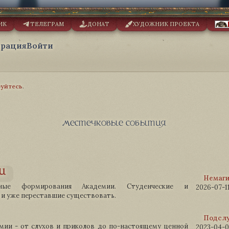
ИК
ТЕЛЕГРАМ
ДОНАТ
ХУДОЖНИК ПРОЕКТА
трация
Войти
руйтесь
.
местечковые события
и
Немаги
ные формирования Академии. Студенческие и
2026-07-11
и уже переставшие существовать.
Подслу
ии - от слухов и приколов до по-настоящему ценной
2023-04-04