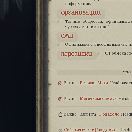
информации.
организации
Тайные общества, официальные
тусовки магов и людей.
сми
Официальные и неофициальные ис
переписки
От обмена со
ТЕМА
Важно:
Великие Маги
Headmaste
Важно:
Магические семьи
Headm
Важно:
Закрыта
О разделе
Head
События от вас [Академия]
Headm