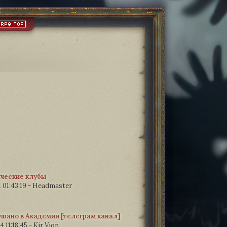
ческие клубы
 01:43:19
-
Headmaster
шано в Академии [телеграм канал]
 11:18:45
-
Kir Vion