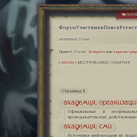
ПАБЛ
Форум
Участники
Поиск
Регис
активные темы
Привет, Гость!
Войдите
или
зарегистри
»
MAGIA­
»
МЕСТЕЧКОВЫЕ СОБЫТИЯ
Страница:
1
академия: организаци
Официальные и неофициаль
преподавательские, действующие 
академия: сми
Источники информации из Академ