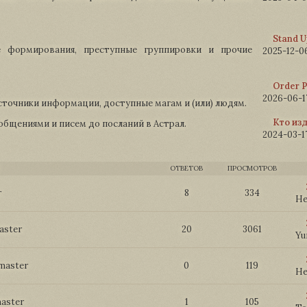
Stand U
 формирования, преступные группировки и прочие
2025-12-06
Order 
2026-06-17
точники информации, доступные магам и (или) людям.
Кто изд
общениями и писем до посланий в Астрал.
2024-03-17
ОТВЕТОВ
ПРОСМОТРОВ
r
8
334
He
aster
20
3061
Yu
master
0
119
He
aster
1
105