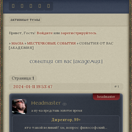
активные темы
Привет, Гость!
Войдите
или
зарегистрируйтесь
.
»
MAGIA­
»
МЕСТЕЧКОВЫЕ СОБЫТИЯ
»
СОБЫТИЯ ОТ ВАС
[АКАДЕМИЯ]
события от вас [академия]
Страница:
1
2024-01-11 19:53:47
1
headmaster
Headmaster
а ну-ка представь золотое время
Директор, 99+
кто такой великий? хм, вопрос философский...