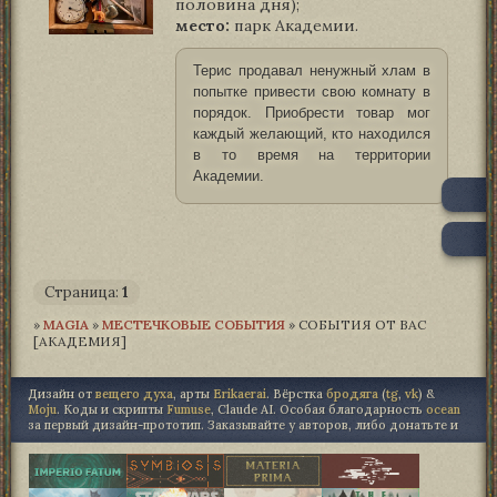
половина дня);
место:
парк Академии.
Терис продавал ненужный хлам в
попытке привести свою комнату в
порядок. Приобрести товар мог
каждый желающий, кто находился
в то время на территории
Академии.
0
Страница:
1
»
MAGIA­
»
МЕСТЕЧКОВЫЕ СОБЫТИЯ
»
СОБЫТИЯ ОТ ВАС
[АКАДЕМИЯ]
Дизайн от
вещего духа
, арты
Erikaerai
. Вёрстка
бродяга
(
tg
,
vk
) &
Moju
. Коды и скрипты
Fumuse
, Claude AI. Особая благодарность
ocean
за первый дизайн-прототип. Заказывайте у авторов, либо донатьте и
"не точь в точь", либо не трогайте.