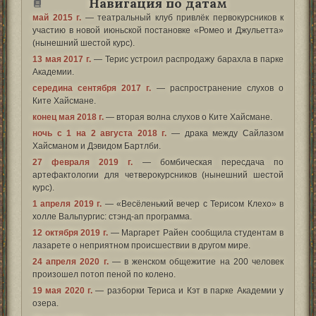
Навигация по датам
май 2015 г.
— театральный клуб привлёк первокурсников к
участию в новой июньской постановке «Ромео и Джульетта»
(нынешний шестой курс).
13 мая 2017 г.
— Терис устроил распродажу барахла в парке
Академии.
середина сентября 2017 г.
— распространение слухов о
Ките Хайсмане.
конец мая 2018 г.
— вторая волна слухов о Ките Хайсмане.
ночь с 1 на 2 августа 2018 г.
— драка между Сайлазом
Хайсманом и Дэвидом Бартлби.
27 февраля 2019 г.
— бомбическая пересдача по
артефактологии для четверокурсников (нынешний шестой
курс).
1 апреля 2019 г.
— «Весёленький вечер с Терисом Клехо» в
холле Вальпургис: стэнд-ап программа.
12 октября 2019 г.
— Маргарет Райен сообщила студентам в
лазарете о неприятном происшествии в другом мире.
24 апреля 2020 г.
— в женском общежитие на 200 человек
произошел потоп пеной по колено.
19 мая 2020 г.
— разборки Териса и Кэт в парке Академии у
озера.