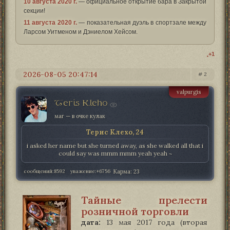
10 августа 2020 г.
— официальное открытие бара в Закрытой
секции!
11 августа 2020 г.
— показательная дуэль в спортзале между
Ларсом Уитменом и Дэниелом Хейсом.
+1
2026-08-05 20:47:14
2
valpurgis
Teris Kleho
маг — в очке кулак
Терис Клехо, 24
i asked her name but she turned away, as she walked all that i
could say was mmm mmm yeah yeah ~
сообщений:
8592
уважение:
+6756
Карма:
23
Тайные прелести
розничной торговли
дата:
13 мая 2017 года (вторая