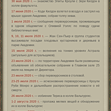
30 мая 2020 г.
— знакомство Элиты Кроули с Зери Килдон в
холле факультета.
17 июня 2020 г.
— Коди Килдон взлетел в воздух и застрял на
крыше здания Академии, собрав толпу зевак.
1 июля 2020 г.
— сообщение первокурсникам, проживающим
в одном общежитии с Оливией Уэллс по поводу сдачи
библиотечных книг.
9, 10, 11 июля 2020 г.
— Жан Сен-Пьер и группа студентов
высаживали посадки плодовых кустарников и деревьев в
парке Академии.
15 июля 2020 г.
— волнения на тонких уровнях Астрала
(актуально для астральщиков).
23 июля 2020 г.
— по территории Академии были развешены
объявления об обязательном собрании в Главном зале 25
июля на лекцию от Директора.
23 июля 2020 г.
— сбор первокурсников в столовой.
23-25 июля 2020 г.
— исчезновение первокурсницы с Кроули
Руби Монро и дальнейшее распространение новости о её
смерти.
26 июля 2020 г.
— избиение Териса в холле Вальпургис.
1-2 августа 2020 г.
- пропажа мелких вещей и обнаружение
их в холле Вальпургис