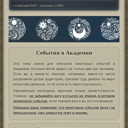
сообщений:
15165
уважение:
+23856
События в Академии
Эта тема нужна для описания некоторых событий в
Академии, которые могли видеть не только два-три человека.
Если вы в каком-то эпизоде, например, какого-то числа
разгромили целую аудиторию, призвав туда демона из мира
гигантских демонов, то об этом есть смысл рассказать.
Оформление свободное, картинки только приветствуются.
Главное -
не забывайте дату и ссылку на эпизод, в котором
произошло событие
, если таковой был и вы это отыгрывали.
Обращаю ваше внимание, что некоторые события ведут на
предыдущую, уже закрытую тему в архиве.