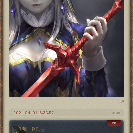
0
2021-04-01 18:36:57
135
PR
PR