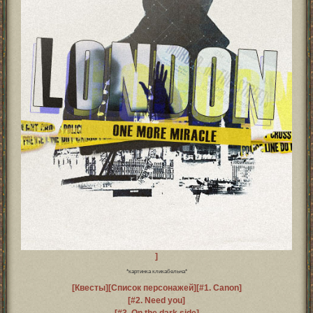
]
*картинка кликабельна*
[Квесты]
[Список персонажей]
[#1. Canon]
[#2. Need you]
[#3. On the dark side]