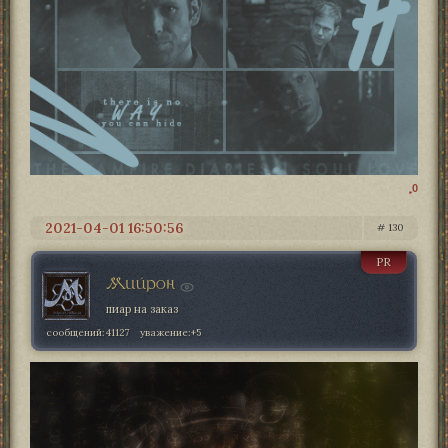
0
2021-04-01 16:50:56
130
PR
Мийрон
пиар на заказ
сообщений:
41127
уважение:
+5