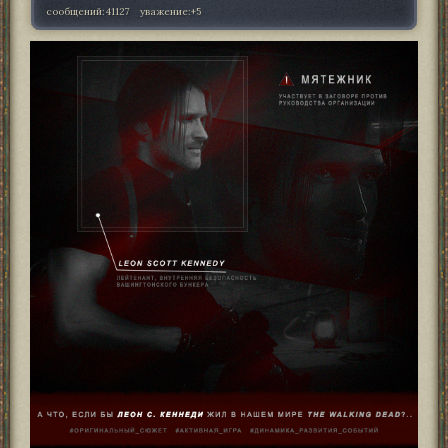
сообщений:
41127
уважение:
+5