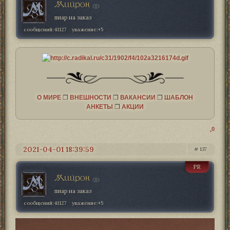
Мийрон
пиар на заказ
сообщений:
41127
уважение:
+5
О МИРЕ
❒
ВНЕШНОСТИ
❒
ВАКАНСИИ
❒
ШАБЛОН
АНКЕТЫ
❒
АКЦИИ
0
2021-04-01 18:39:59
137
PR
Мийрон
пиар на заказ
сообщений:
41127
уважение:
+5