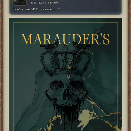
пиар как не в себя
сообщений:
54583
уважение:
+51