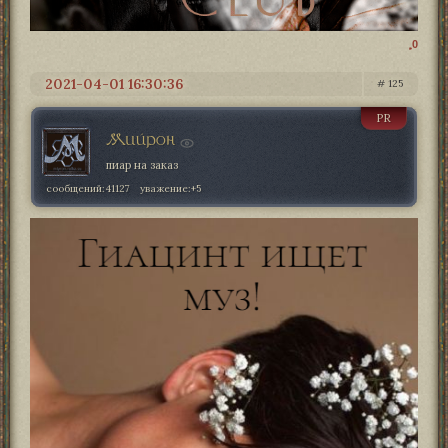
0
2021-04-01 16:30:36
125
PR
Мийрон
пиар на заказ
сообщений:
41127
уважение:
+5