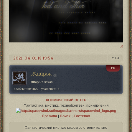
0
2021-04-01 18:19:54
133
PR
Мийрон
пиар на заказ
сообщений:
41127
уважение:
+5
КОСМИЧЕСКИЙ ВЕТЕР
Фантастика, мистика, технофэнтези, приключения
Правила
|
Поиск!
|
Гостевая
Фантастический мир, где рядом со стремительно