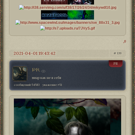
0
2021-04-01 19:43:42
139
PR
PR
пиар как не в себя
сообщений:
54583
уважение:
+51