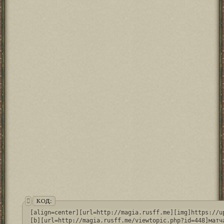
КОД:
[align=center][url=http://magia.rusff.me][img]https://u
[b][url=http://magia.rusff.me/viewtopic.php?id=448]матч