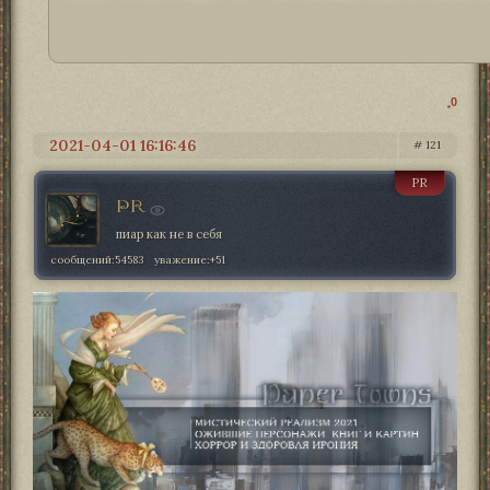
0
2021-04-01 16:16:46
121
PR
PR
пиар как не в себя
сообщений:
54583
уважение:
+51