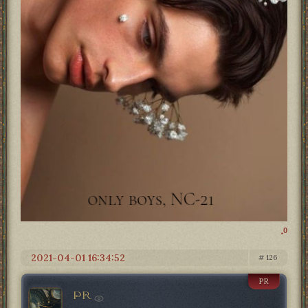
0
2021-04-01 16:34:52
126
PR
PR