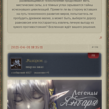
развивающимися технологиями продолжают жить
мистические силы, а в тёмных углах скрываются тайны
исчезнувших цивилизаций. Примете ли вы сторону вставших
на путь техногенного развития миров, попытаетесь ли
пробудить древнюю магию, а может быть, выберете дорогу
равновесия или постараетесь извлечь личную выгоду из
чужого противостояния? Вселенная ждёт вашего решения.
0
2021-04-01 18:35:11
134
PR
Мийрон
пиар на заказ
сообщений:
41127
уважение:
+5