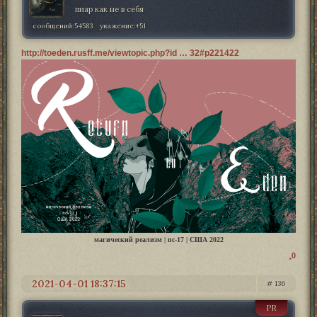
пиар как не в себя
сообщений:
54583
уважение:
+51
http://toeden.rusff.me/viewtopic.php?id … 32#p221422
магический реализм | nc-17 | США 2022
0
2021-04-01 18:37:15
136
PR