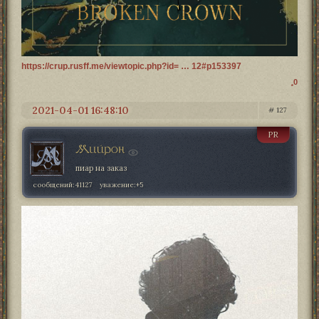
https://crup.rusff.me/viewtopic.php?id= … 12#p153397
0
2021-04-01 16:48:10
127
PR
Мийрон
пиар на заказ
сообщений:
41127
уважение:
+5