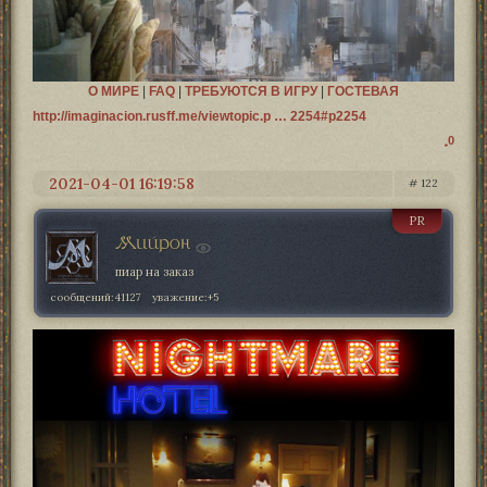
О МИРЕ
|
FAQ
|
ТРЕБУЮТСЯ В ИГРУ
|
ГОСТЕВАЯ
http://imaginacion.rusff.me/viewtopic.p … 2254#p2254
0
2021-04-01 16:19:58
122
PR
Мийрон
пиар на заказ
сообщений:
41127
уважение:
+5