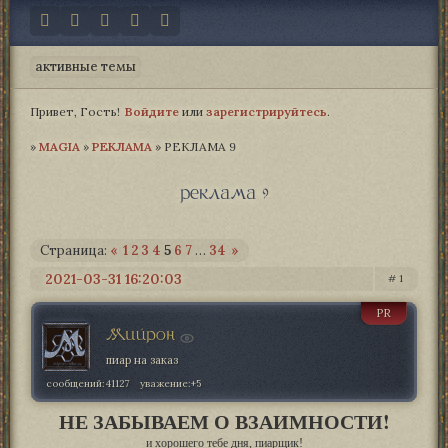
активные темы
Привет, Гость!
Войдите
или
зарегистрируйтесь
.
»
MAGIA­
»
РЕКЛАМА
»
РЕКЛАМА 9
реклама 9
Страница:
«
1
2
3
4
5
6
7
…
34
»
2021-03-31 16:20:03
1
PR
Мийрон
пиар на заказ
сообщений:
41127
уважение:
+5
НЕ ЗАБЫВАЕМ О ВЗАИМНОСТИ!
и хорошего тебе дня, пиарщик!