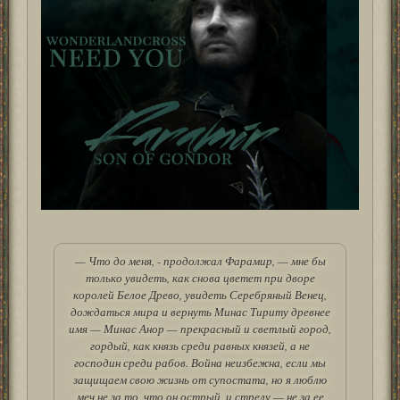
— Что до меня, - продолжал Фарамир, — мне бы
только увидеть, как снова цветет при дворе
королей Белое Древо, увидеть Серебряный Венец,
дождаться мира и вернуть Минас Тириту древнее
имя — Минас Анор — прекрасный и светлый город,
гордый, как князь среди равных князей, а не
господин среди рабов. Война неизбежна, если мы
защищаем свою жизнь от супостата, но я люблю
меч не за то, что он острый, и стрелу — не за ее