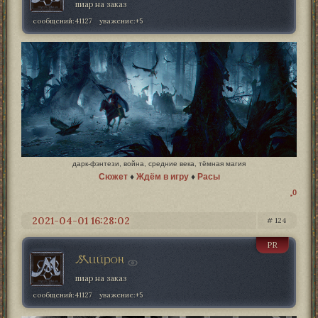
пиар на заказ
сообщений:
41127
уважение:
+5
дарк-фэнтези, война, средние века, тёмная магия
Сюжет
♦
Ждём в игру
♦
Расы
0
2021-04-01 16:28:02
124
PR
Мийрон
пиар на заказ
сообщений:
41127
уважение:
+5