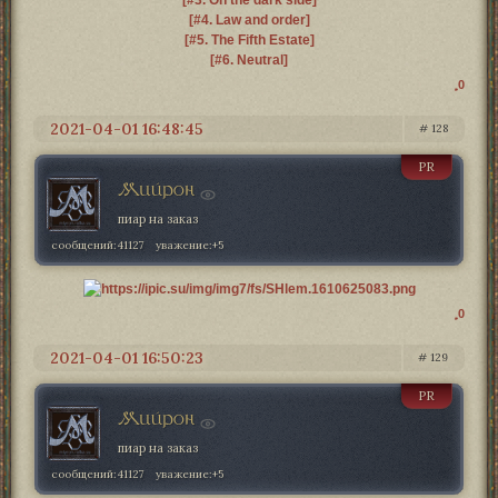
[#4. Law and order]
[#5. The Fifth Estate]
[#6. Neutral]
0
2021-04-01 16:48:45
128
PR
Мийрон
пиар на заказ
сообщений:
41127
уважение:
+5
0
2021-04-01 16:50:23
129
PR
Мийрон
пиар на заказ
сообщений:
41127
уважение:
+5