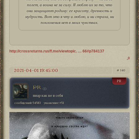
полет, а воина не за силу. Я люблю их за то, что
они защищают родину: ее красоту, древность и
мудрость. Вот это я чту и люблю, и ни страха, ни
поклонения нет в моих чувствах.
http://crossreturns.rusff.me/viewtopic. … 66#p784137
0
2021-04-01 19:45:00
140
PR
PR
пиар как не в себя
сообщений:
54583
уважение:
+51