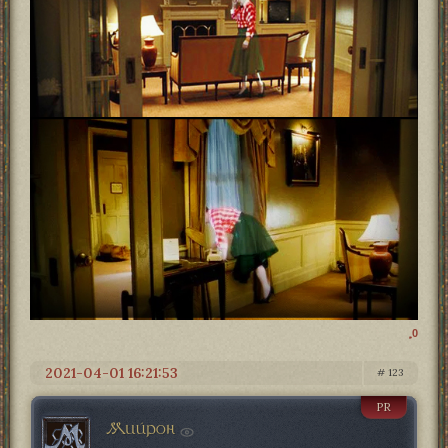
0
2021-04-01 16:21:53
123
PR
Мийрон