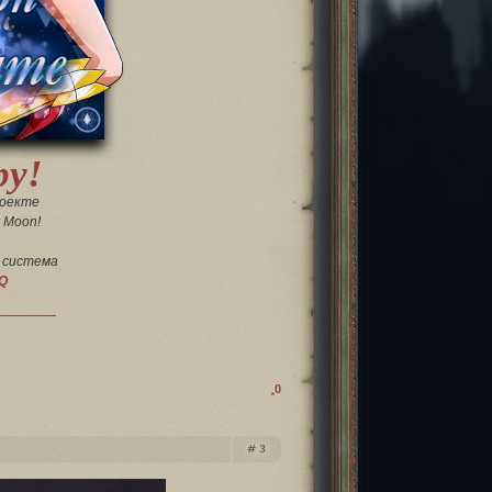
ру!
роекте
r Moon!
 система
.Q
0
3