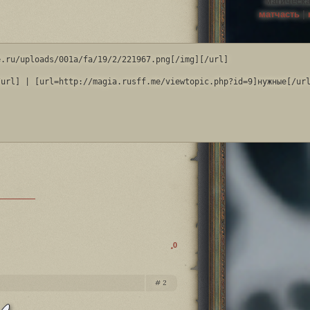
магическа
матчасть
|
.ru/uploads/001a/fa/19/2/221967.png[/img][/url]

0
2