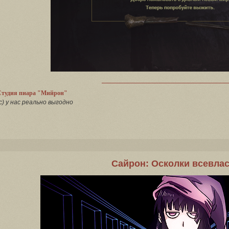
Студия пиара "Мийрон"
с) у нас реально выгодно
Сайрон: Осколки всевла