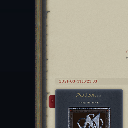
(
2021-03-31 16:23:33
Мийрон
PR
пиар на заказ