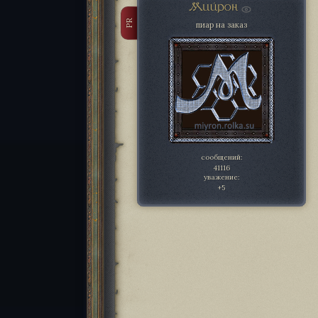
Мийрон
PR
пиар на заказ
сообщений:
41116
уважение:
+5