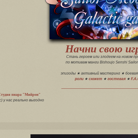
Начни свою иг
Стань героем или злодеем на новом п
по мотивам манги Bishoujo Senshi Sailo
эпизоды ★ активный мастеринг ★ боевая
роли
★
сюжет
★
гостевая
★
F.A
Студия пиара "Мийрон"
с) у нас реально выгодно