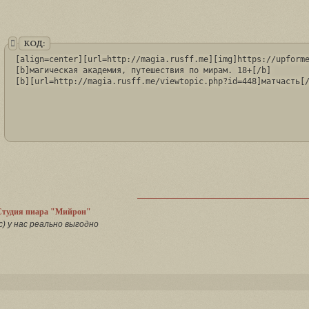
КОД:
[align=center][url=http://magia.rusff.me][img]https://upforme
[b]магическая академия, путешествия по мирам. 18+[/b]

Студия пиара "Мийрон"
с) у нас реально выгодно