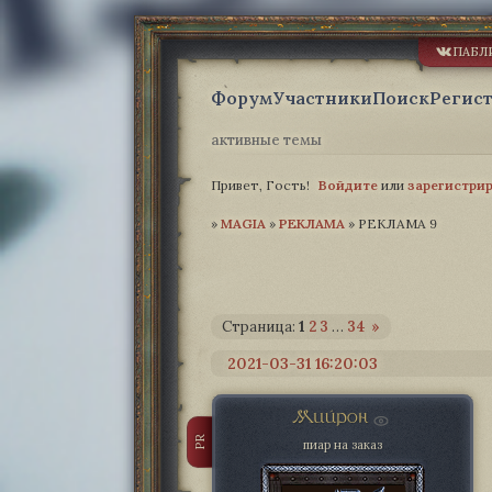
ПАБЛ
Форум
Участники
Поиск
Регис
активные темы
Привет, Гость!
Войдите
или
зарегистри
»
MAGIA­
»
РЕКЛАМА
»
РЕКЛАМА 9
Страница:
1
2
3
…
34
»
2021-03-31 16:20:03
Мийрон
PR
пиар на заказ