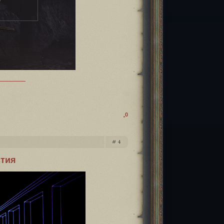
0
4
стия