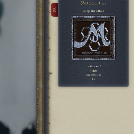
Мийрон
PR
пиар на заказ
сообщений:
41116
уважение:
+5