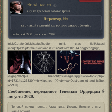
Headmaster
а ну-ка представь золотое время
Директор, 99+
кто такой великий? хм, вопрос философский...
сообщений:
15158
уважение:
+23854
[nick]Curator[/nick][status]hodie mihi, cras tibi[/status]
[icon]https://upforme.ru/uploads/001a/fa/19/2/682814.png[/icon][sign]
[/sign][ZVAN]<a href="https://magia-frpg.ru/viewtopic.php?
id=1731#p126330"><b>Куратор, ??</b></a>Destruam et aedificābo.
[/ZVAN]
Сообщение, переданное Теневым Ордерцам 8
августа 2020.
Теневой принц пропал. Атлантида. Искать. Вместе с ним
наше оружие.