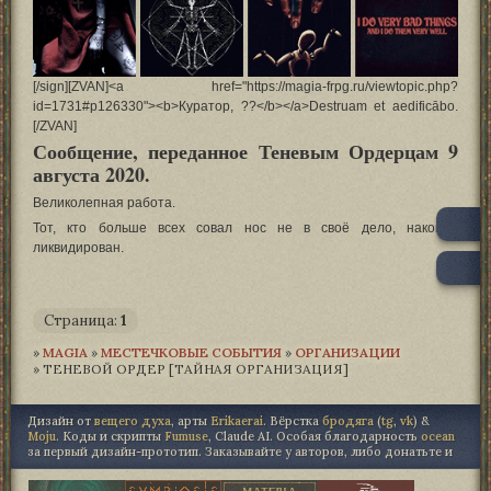
[/sign][ZVAN]<a href="https://magia-frpg.ru/viewtopic.php?
id=1731#p126330"><b>Куратор, ??</b></a>Destruam et aedificābo.
[/ZVAN]
Сообщение, переданное Теневым Ордерцам 9
августа 2020.
Великолепная работа.
Тот, кто больше всех совал нос не в своё дело, наконец
ликвидирован.
0
Страница:
1
»
MAGIA­
»
МЕСТЕЧКОВЫЕ СОБЫТИЯ
»
ОРГАНИЗАЦИИ
»
ТЕНЕВОЙ ОРДЕР [ТАЙНАЯ ОРГАНИЗАЦИЯ]
Дизайн от
вещего духа
, арты
Erikaerai
. Вёрстка
бродяга
(
tg
,
vk
) &
Moju
. Коды и скрипты
Fumuse
, Claude AI. Особая благодарность
ocean
за первый дизайн-прототип. Заказывайте у авторов, либо донатьте и
"не точь в точь", либо не трогайте.