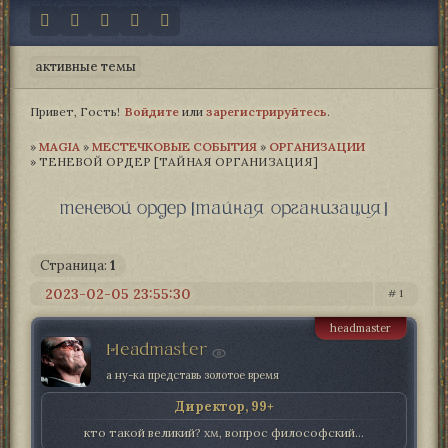
активные темы
Привет, Гость!
Войдите
или
зарегистрируйтесь
.
»
MAGIA­
»
МЕСТЕЧКОВЫЕ СОБЫТИЯ
»
ОРГАНИЗАЦИИ
»
ТЕНЕВОЙ ОРДЕР [ТАЙНАЯ ОРГАНИЗАЦИЯ]
теневой ордер [тайная организация]
Страница:
1
2023-02-05 23:55:30
1
headmaster
Headmaster
а ну-ка представь золотое время
Директор, 99+
кто такой великий? хм, вопрос философский...