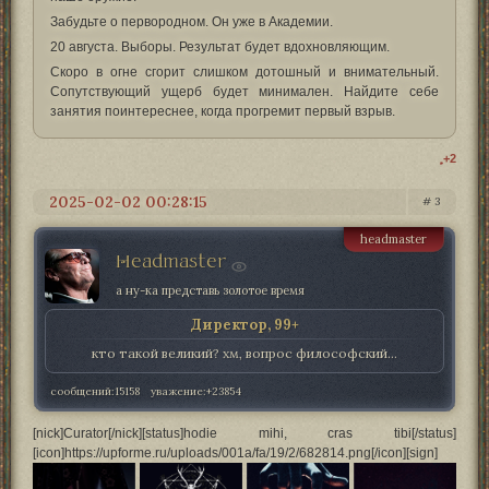
Забудьте о первородном. Он уже в Академии.
20 августа. Выборы. Результат будет вдохновляющим.
Скоро в огне сгорит слишком дотошный и внимательный.
Сопутствующий ущерб будет минимален. Найдите себе
занятия поинтереснее, когда прогремит первый взрыв.
+2
2025-02-02 00:28:15
3
headmaster
Headmaster
а ну-ка представь золотое время
Директор, 99+
кто такой великий? хм, вопрос философский...
сообщений:
15158
уважение:
+23854
[nick]Curator[/nick][status]hodie mihi, cras tibi[/status]
[icon]https://upforme.ru/uploads/001a/fa/19/2/682814.png[/icon][sign]