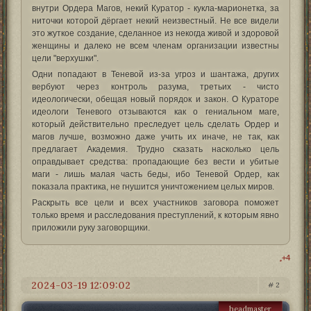
внутри Ордера Магов, некий Куратор - кукла-марионетка, за
ниточки которой дёргает некий неизвестный. Не все видели
это жуткое создание, сделанное из некогда живой и здоровой
женщины и далеко не всем членам организации известны
цели "верхушки".
Одни попадают в Теневой из-за угроз и шантажа, других
вербуют через контроль разума, третьих - чисто
идеологически, обещая новый порядок и закон. О Кураторе
идеологи Теневого отзываются как о гениальном маге,
который действительно преследует цель сделать Ордер и
магов лучше, возможно даже учить их иначе, не так, как
предлагает Академия. Трудно сказать насколько цель
оправдывает средства: пропадающие без вести и убитые
маги - лишь малая часть беды, ибо Теневой Ордер, как
показала практика, не гнушится уничтожением целых миров.
Раскрыть все цели и всех участников заговора поможет
только время и расследования преступлений, к которым явно
приложили руку заговорщики.
+4
2024-03-19 12:09:02
2
headmaster