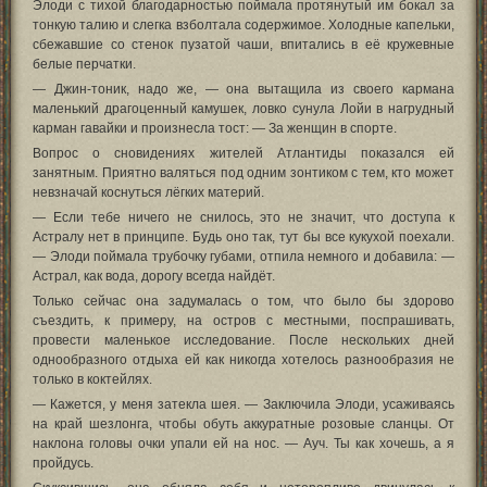
Элоди с тихой благодарностью поймала протянутый им бокал за
тонкую талию и слегка взболтала содержимое. Холодные капельки,
сбежавшие со стенок пузатой чаши, впитались в её кружевные
белые перчатки.
— Джин-тоник, надо же, — она вытащила из своего кармана
маленький драгоценный камушек, ловко сунула Лойи в нагрудный
карман гавайки и произнесла тост: — За женщин в спорте.
Вопрос о сновидениях жителей Атлантиды показался ей
занятным. Приятно валяться под одним зонтиком с тем, кто может
невзначай коснуться лëгких материй.
— Если тебе ничего не снилось, это не значит, что доступа к
Астралу нет в принципе. Будь оно так, тут бы все кукухой поехали.
— Элоди поймала трубочку губами, отпила немного и добавила: —
Астрал, как вода, дорогу всегда найдёт.
Только сейчас она задумалась о том, что было бы здорово
съездить, к примеру, на остров с местными, поспрашивать,
провести маленькое исследование. После нескольких дней
однообразного отдыха ей как никогда хотелось разнообразия не
только в коктейлях.
— Кажется, у меня затекла шея. — Заключила Элоди, усаживаясь
на край шезлонга, чтобы обуть аккуратные розовые сланцы. От
наклона головы очки упали ей на нос. — Ауч. Ты как хочешь, а я
пройдусь.