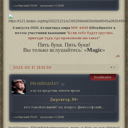
сообщений:
15149
уважение:
+23848
6 августа 2020, Атлантида мира
MW-44118
@Headmaster а
потом участники кампании "
Если тебе будет грустно,
приходи туда, где провожали мы закат
"
Пять букв. Пять букв!
Вы только вслушайтесь: «
Magic
»
+6
2023-02-17 21:12:30
2
headmaster
Headmaster
а ну-ка представь золотое время
Директор, 99+
кто такой великий? хм, вопрос философский...
сообщений:
15149
уважение:
+23848