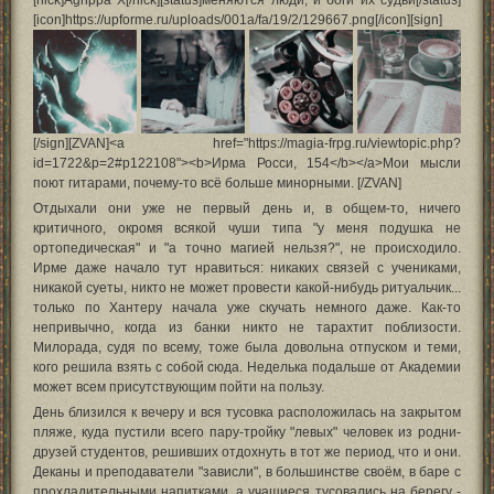
[nick]Agrippa X[/nick][status]меняются люди, и боги их судьи[/status]
[icon]https://upforme.ru/uploads/001a/fa/19/2/129667.png[/icon][sign]
[/sign][ZVAN]<a href="https://magia-frpg.ru/viewtopic.php?
id=1722&p=2#p122108"><b>Ирма Росси, 154</b></a>Мои мысли
поют гитарами, почему-то всё больше минорными. [/ZVAN]
Отдыхали они уже не первый день и, в общем-то, ничего
критичного, окромя всякой чуши типа "у меня подушка не
ортопедическая" и "а точно магией нельзя?", не происходило.
Ирме даже начало тут нравиться: никаких связей с учениками,
никакой суеты, никто не может провести какой-нибудь ритуальчик...
только по Хантеру начала уже скучать немного даже. Как-то
непривычно, когда из банки никто не тарахтит поблизости.
Милорада, судя по всему, тоже была довольна отпуском и теми,
кого решила взять с собой сюда. Неделька подальше от Академии
может всем присутствующим пойти на пользу.
День близился к вечеру и вся тусовка расположилась на закрытом
пляже, куда пустили всего пару-тройку "левых" человек из родни-
друзей студентов, решивших отдохнуть в тот же период, что и они.
Деканы и преподаватели "зависли", в большинстве своём, в баре с
прохладительными напитками, а учащиеся тусовались на берегу -