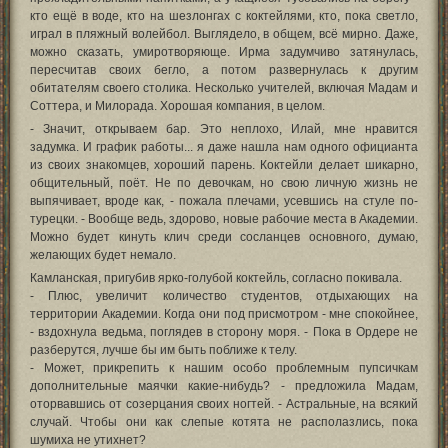
кто ещё в воде, кто на шезлонгах с коктейлями, кто, пока светло,
играл в пляжный волейбол. Выглядело, в общем, всё мирно. Даже,
можно сказать, умиротворяюще. Ирма задумчиво затянулась,
пересчитав своих бегло, а потом развернулась к другим
обитателям своего столика. Несколько учителей, включая Мадам и
Соттера, и Милорада. Хорошая компания, в целом.
- Значит, открываем бар. Это неплохо, Илай, мне нравится
задумка. И график работы... я даже нашла нам одного официанта
из своих знакомцев, хороший парень. Коктейли делает шикарно,
общительный, поёт. Не по девочкам, но свою личную жизнь не
выпячивает, вроде как, - пожала плечами, усевшись на стуле по-
турецки. - Вообще ведь, здорово, новые рабочие места в Академии.
Можно будет кинуть клич среди сосланцев основного, думаю,
желающих будет немало.
Камланская, пригубив ярко-голубой коктейль, согласно покивала.
- Плюс, увеличит количество студентов, отдыхающих на
территории Академии. Когда они под присмотром - мне спокойнее,
- вздохнула ведьма, поглядев в сторону моря. - Пока в Ордере не
разберутся, лучше бы им быть поближе к телу.
- Может, прикрепить к нашим особо проблемным пупсичкам
дополнительные маячки какие-нибудь? - предложила Мадам,
оторвавшись от созерцания своих ногтей. - Астральные, на всякий
случай. Чтобы они как слепые котята не располазлись, пока
шумиха не утихнет?