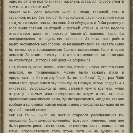
одно по сути не имело внятной развязки, оставляя по себе след "и
чем же это закончится?"
Может быть дело немного было в Элоди, толковой, хоть и
странной, но кто без этого? По-настоящему странной только из-за
того, что сегодня она могла спокойно обсуждать с Лойи разницу в
колебании потоков на второй и третьей истине, а через неделю
отвернуться даже от простого "привета", наверно было бы
несправедливо - женщины есть женщины. Их совместная работа
редко обходилась без споров, но неэффективной ее назвать было
бы нечестно, а традиционные барные примирения были и вовсе
неплохи. За каким по счету шотом и кто именно из них заговорил
об Атлантиде... История сей факт не сохранила.
Нет, конечно, море, пляжи, коктейли, отели и клубы- все это было
неплохо, не придерешься. Можно было закрыть глаза и
представить себе картину "если бы не вербовка". Один раз Лойи
попытался, даже вывел эту попытку на Первую, чтобы создать 4D
кинотеатр. Выбравшись из него, залился чем-то крепким, купил
открытку с самым растиражированным видом и сел строчить
проникновенное письмо Камо, где интересовался, как дела, как оно
вообще и вспоминал самый первый день знакомства как едва ли не
лучший в своей жизни.
Как бы то ни было, он честно старался расслабляться как
положено. Солнце-море-воллейбол (который, конечно, приятнее
было рассматривать со стороны, не сосредотачивая внимание на
мяче), способствовали тому, чтобы хотя бы не думать ни о