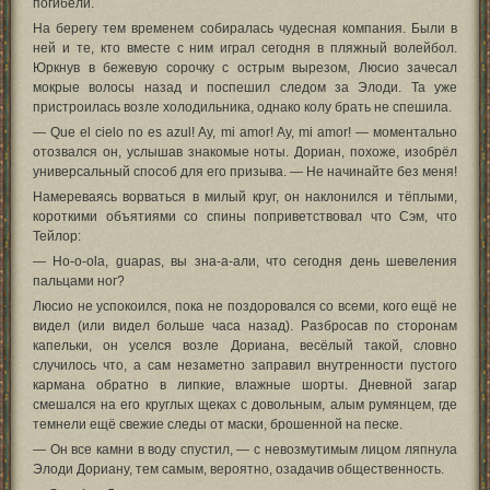
погибели.
На берегу тем временем собиралась чудесная компания. Были в
ней и те, кто вместе с ним играл сегодня в пляжный волейбол.
Юркнув в бежевую сорочку с острым вырезом, Люсио зачесал
мокрые волосы назад и поспешил следом за Элоди. Та уже
пристроилась возле холодильника, однако колу брать не спешила.
— Que el cielo no es azul! Ay, mi amor! Ay, mi amor! — моментально
отозвался он, услышав знакомые ноты. Дориан, похоже, изобрёл
универсальный способ для его призыва. — Не начинайте без меня!
Намереваясь ворваться в милый круг, он наклонился и тëплыми,
короткими объятиями со спины поприветствовал что Сэм, что
Тейлор:
— Hо-о-ola, guapas, вы зна-а-али, что сегодня день шевеления
пальцами ног?
Люсио не успокоился, пока не поздоровался со всеми, кого ещё не
видел (или видел больше часа назад). Разбросав по сторонам
капельки, он уселся возле Дориана, весёлый такой, словно
случилось что, а сам незаметно заправил внутренности пустого
кармана обратно в липкие, влажные шорты. Дневной загар
смешался на его круглых щеках с довольным, алым румянцем, где
темнели ещё свежие следы от маски, брошенной на песке.
— Он все камни в воду спустил, — с невозмутимым лицом ляпнула
Элоди Дориану, тем самым, вероятно, озадачив общественность.