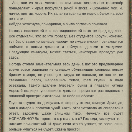
- Ага, они из этих маячков потом каких астральных кракозябр
понаделают, - Ирма покрутила рукой у виска. - Особенно мои. Я,
лично, против, короче. Их таланты границ не имеют, банок на всех
не хватит.
Дейдре хохотнула, прикуривая, а Мила согласно покивала.
Никаких опасностей или неожиданностей пока не предвиделось.
Все отдыхали, "кто во что горазд". Без студентов Кроули, конечно,
тут было заметно меньше народу, но лучше пускай познакомятся
поближе с новым деканом и займутся делами в Академии.
Следующие каникулы, может статься, некоторые проведут уже
здесь.
Погода стояла замечательная весь день, а вот это предвечернее
время вовсе радовало не слишком обжигающим солнцем, лёгким
бризом с моря, не уносящим никуда ни панамки, ни платки, ни
стаканчики, песок, набравшись тепла, грел ступни, а вода
освежала. Где-то вдалеке блестели буйки и плавали катера
морской полиции, уносящиеся дальше - время как раз подошло к
плановой проверке акватории. На небе ни облачка.
Группка студентов двинулась в сторону отеля, крикнув Ирме, де,
они в номера и помахав рукой. Росси отсалютовала им сигаретой в
ответ, вздохнув. Даже слишком тихо. Неужели всё будет
НОРМАЛЬНО? Вот прям... н о р м а л ь н о? Господи, как звучит-то...
никаких приключений. И даже если кто-то утонет, то всего лишь
больше купаться не будет. Сказка просто!