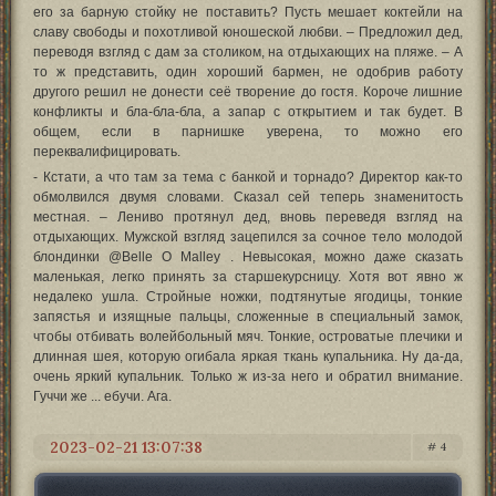
его за барную стойку не поставить? Пусть мешает коктейли на
славу свободы и похотливой юношеской любви. – Предложил дед,
переводя взгляд с дам за столиком, на отдыхающих на пляже. – А
то ж представить, один хороший бармен, не одобрив работу
другого решил не донести сеё творение до гостя. Короче лишние
конфликты и бла-бла-бла, а запар с открытием и так будет. В
общем, если в парнишке уверена, то можно его
переквалифицировать.
- Кстати, а что там за тема с банкой и торнадо? Директор как-то
обмолвился двумя словами. Сказал сей теперь знаменитость
местная. – Лениво протянул дед, вновь переведя взгляд на
отдыхающих. Мужской взгляд зацепился за сочное тело молодой
блондинки @Belle O Malley . Невысокая, можно даже сказать
маленькая, легко принять за старшекурсницу. Хотя вот явно ж
недалеко ушла. Стройные ножки, подтянутые ягодицы, тонкие
запястья и изящные пальцы, сложенные в специальный замок,
чтобы отбивать волейбольный мяч. Тонкие, островатые плечики и
длинная шея, которую огибала яркая ткань купальника. Ну да-да,
очень яркий купальник. Только ж из-за него и обратил внимание.
Гуччи же ... ебучи. Ага.
2023-02-21 13:07:38
4