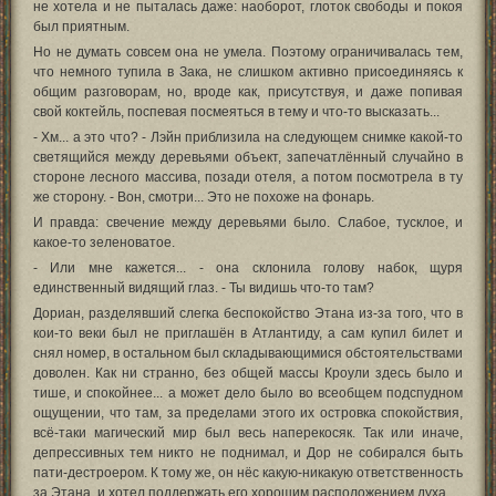
не хотела и не пыталась даже: наоборот, глоток свободы и покоя
был приятным.
Но не думать совсем она не умела. Поэтому ограничивалась тем,
что немного тупила в Зака, не слишком активно присоединяясь к
общим разговорам, но, вроде как, присутствуя, и даже попивая
свой коктейль, поспевая посмеяться в тему и что-то высказать...
- Хм... а это что? - Лэйн приблизила на следующем снимке какой-то
светящийся между деревьями объект, запечатлённый случайно в
стороне лесного массива, позади отеля, а потом посмотрела в ту
же сторону. - Вон, смотри... Это не похоже на фонарь.
И правда: свечение между деревьями было. Слабое, тусклое, и
какое-то зеленоватое.
- Или мне кажется... - она склонила голову набок, щуря
единственный видящий глаз. - Ты видишь что-то там?
Дориан, разделявший слегка беспокойство Этана из-за того, что в
кои-то веки был не приглашён в Атлантиду, а сам купил билет и
снял номер, в остальном был складывающимися обстоятельствами
доволен. Как ни странно, без общей массы Кроули здесь было и
тише, и спокойнее... а может дело было во всеобщем подспудном
ощущении, что там, за пределами этого их островка спокойствия,
всё-таки магический мир был весь наперекосяк. Так или иначе,
депрессивных тем никто не поднимал, и Дор не собирался быть
пати-дестроером. К тому же, он нёс какую-никакую ответственность
за Этана, и хотел поддержать его хорошим расположением духа.