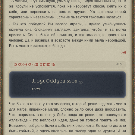
- А маячки, - Рут хмыкнула, улыбнувшись, - идея заманчивая, но те
же Кроули не успокоятся, пока не изобретут способ снять их с
себя, или перевесить на кого-то другого. Уж слишком порой
характерны и независимы. Если не пытаются таковыми казаться.
- Так кто победил? Вы весело играли, - лукаво улыбнувшись
окинула она блондинку взглядом, двигаясь, чтобы и та могла
присесть. Белль была ей приятна, и как коллега, и просто как
человек. Да и разница в возрасте между ними была небольшой.
Быть может и завяжется беседа.
+6
2023-02-28 01:18:45
6
Logi Oddgeirsson
гость
Что было в голове у того человека, который решил сделать место
для магов, лишенное магии, сложно было себе даже вообразить.
Что творилось в голове у Лойи, когда он решил, что каникулы в
Атлантиде - это неплохая идея, даже он толком понять не мог.
Возможно, всё дело было в событиях этого лета. Летом не должно
быть событий, а здесь валились на голову одно за другим. И ни