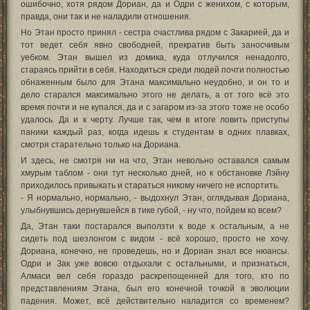
ошибочно, хотя рядом Дориан, да и Одри с женихом, с которым,
правда, они так и не наладили отношения.
Но Этан просто принял - сестра счастлива рядом с Закарией, да и
тот ведет себя явно свободней, прекратив быть заносчивым
уебком. Этан вышел из домика, куда отлучился ненадолго,
стараясь прийти в себя. Находиться среди людей почти полностью
обнаженным было для Этана максимально неудобно, и он то и
дело старался максимально этого не делать, а от того всё это
время почти и не купался, да и с загаром из-за этого тоже не особо
удалось. Да и к черту. Лучше так, чем в итоге ловить приступы
паники каждый раз, когда идешь к студентам в одних плавках,
смотря старательно только на Дориана.
И здесь, не смотря ни на что, Этан невольно оставался самым
хмурым таблом - они тут несколько дней, но к обстановке Лэйну
приходилось привыкать и стараться никому ничего не испортить.
- Я нормально, нормально, - выдохнул Этан, оглядывая Дориана,
улыбнувшись дернувшейся в тике губой, - ну что, пойдем ко всем?
Да, Этан таки постарался выползти к воде к остальным, а не
сидеть под шезлонгом с видом - всё хорошо, просто не хочу.
Дориана, конечно, не проведешь, но и Дориан знал все нюансы.
Одри и Зак уже вовсю отдыхали с остальными, и признаться,
Алмаси вел себя гораздо раскрепощенней для того, кто по
представлениям Этана, был его конечной точкой в эволюции
падения. Может, всё действительно наладится со временем?