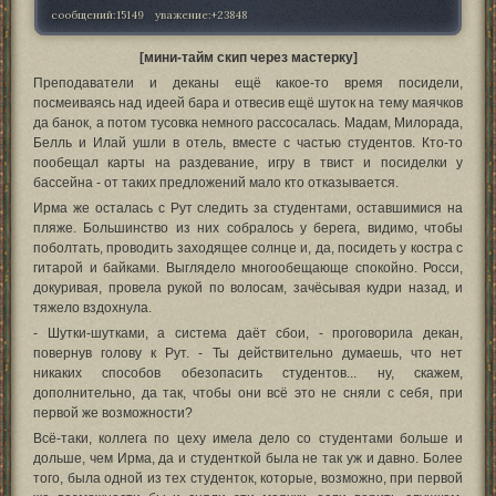
сообщений:
15149
уважение:
+23848
[мини-тайм скип через мастерку]
Преподаватели и деканы ещё какое-то время посидели,
посмеиваясь над идеей бара и отвесив ещё шуток на тему маячков
да банок, а потом тусовка немного рассосалась. Мадам, Милорада,
Белль и Илай ушли в отель, вместе с частью студентов. Кто-то
пообещал карты на раздевание, игру в твист и посиделки у
бассейна - от таких предложений мало кто отказывается.
Ирма же осталась с Рут следить за студентами, оставшимися на
пляже. Большинство из них собралось у берега, видимо, чтобы
поболтать, проводить заходящее солнце и, да, посидеть у костра с
гитарой и байками. Выглядело многообещающе спокойно. Росси,
докуривая, провела рукой по волосам, зачёсывая кудри назад, и
тяжело вздохнула.
- Шутки-шутками, а система даёт сбои, - проговорила декан,
повернув голову к Рут. - Ты действительно думаешь, что нет
никаких способов обезопасить студентов... ну, скажем,
дополнительно, да так, чтобы они всё это не сняли с себя, при
первой же возможности?
Всё-таки, коллега по цеху имела дело со студентами больше и
дольше, чем Ирма, да и студенткой была не так уж и давно. Более
того, была одной из тех студенток, которые, возможно, при первой