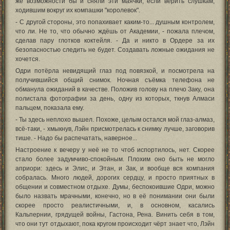
же возможности бы и сняли эти маячки, если верить слушкам,
ходившим вокруг их компашки "королевок".
- С другой стороны, это попахивает каким-то... душным контролем,
что ли. Не то, что обычно ждёшь от Академии, - пожала плечом,
сделав пару глотков коктейля. - Да и никто в Ордере за их
безопасностью следить не будет. Создавать ложные ожидания не
хочется.
Одри потёрла невидящий глаз под повязкой, и посмотрела на
получившийся общий снимок. Ночная съёмка телефона не
обманула ожиданий в качестве. Положив голову на плечо Заку, она
полистала фотографии за день, одну из которых, ткнув Алмаси
пальцем, показала ему.
- Ты здесь неплохо вышел. Похоже, целым остался мой глаз-алмаз,
всё-таки, - хмыкнув, Лэйн присмотрелась к снимку лучше, заговорив
тише. - Надо бы распечатать, наверное...
Настроение к вечеру у неё не то чтоб испортилось, нет. Скорее
стало более задумчиво-спокойным. Плохим оно быть не могло
априори: здесь и Элис, и Этан, и Зак, и вообще вся компания
собралась. Много людей, дорогих сердцу, и просто приятных в
общении и совместном отдыхе. Думы, беспокоившие Одри, можно
было назвать мрачными, конечно, но в её понимании они были
скорее просто реалистичными, и, в основном, касались
Кальпернии, грядущей войны, Гастона, Рена. Винить себя в том,
что они тут отдыхают, пока кругом происходит чёрт знает что, Лэйн