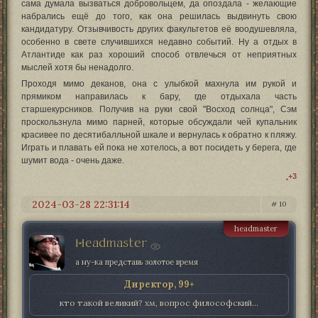
сама думала вызваться добровольцем, да опоздала - желающие
набрались ещё до того, как она решилась выдвинуть свою
кандидатуру. Отзывчивость других факультетов её воодушевляла,
особенно в свете случившихся недавно событий. Ну а отдых в
Атлантиде как раз хороший способ отвлечься от неприятных
мыслей хотя бы ненадолго.
Проходя мимо деканов, она с улыбкой махнула им рукой и
прямиком направилась к бару, где отдыхала часть
старшекурсников. Получив на руки свой "Восход солнца", Сэм
проскользнула мимо парней, которые обсуждали чей купальник
красивее по десятибалльной шкале и вернулась к обратно к пляжу.
Играть и плавать ей пока не хотелось, а вот посидеть у берега, где
шумит вода - очень даже.
+3
2024-03-28 22:31:14
10
headmaster
Headmaster
а ну-ка представь золотое время
Директор, 99+
кто такой великий? хм, вопрос философский...