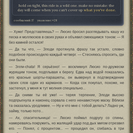
hold on tight, this ride is a wild one. make no mistake: the
day will come when you can't cover up
what you've done.
сообщений:
37
уважение:
+28
— Хуже! Представляешь? — Люсио бросил разглядывать кашу из
песка и моллюсков в своих руках и объявил смеющимся тоном: — Я
без камней остался!
— Да ты что, — Элоди протянула фразу так устало, словно
подобное происходило каждый четверг. — Стесняюсь спросить, где
они были.
— Элли-chata! Я серьёзно! — воскликнул Люсио по-дружески
журящим тоном, подплывая к берегу. Едва над водой показались
его красные шорты-парашюты, он вывернул в подтверждение
своих слов один из карманов. — Когда сок покупал, похоже, не
застегнул, у меня ж тут молния специально...
— Да сними ты её уже! — теряя терпение, Элоди высоко
подпрыгнула и наконец сорвала с него ненавистную маску. Вблизи
та оказалась уродливее. — Ну и что мне с тобой делать? Ладно уж,
займу, только пото...
— Ах, спасительница! — Люсио поймал подругу со спины,
намереваясь покружить, но жалящий удар под дых мигом отрезвил
его. — Понял, с процентом... — процедил он, сгибаясь в три