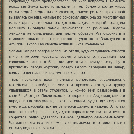
сопровождающего преподавателя, Рут было непросто. С момента
рождения Эммы какие-то вылазки, а тем более в другие миры,
стали редкой редкостью. К счастью, присмотреть за трёхлеткой
вызвалась соседка Чапман по основому миру, она же многодетная
мать и организатор частного детского садика, который посещала
малышка. В общем, помочь присмотреть за ребёнком неделю
женщина не отказалась, дав такими образом Рут отдохнуть в
компании коллег и отличившихся студентов с Вальпургис и
Агриппы. В хорошем смысле отличившихся, конечно же.
Чапман как раз возвращалась из отеля, куда отлучилась отнести
книгу, с которой коротала время в шезлонге, подставив под
солнечные ванны и без того достаточно темную кожу. Ну и
прихватить легкую кофточку поверх белого сарафана на вечер,
ведь и правда становилось чуть прохладнее.
- Бар - прекрасная идея, - покивала чернокожая, присаживаясь с
коктейлем на свободное место и провожая взглядом группу
удалившихся в отель студентов. В кои-то веки размеренный и
спокойный отдых. После всего, что творилось в Академии, они его
определенно заслужили, - хоть и самим будет где собраться
вместе да расслабиться не отлучаясь далеко и надолго. А то так
пока всех соберешь, - ведь даже королевками им всем вместе
собраться редко удавалось. Вечное: дела-проблемы-семьи-дети.
Чапман подхватила вишенку за хвостик аккурат в тот момент, как к
столику подошла О'Мэйли.