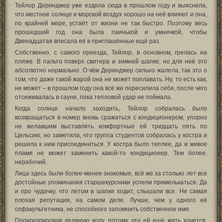
Тейлор Деринджер уже ездила сюда в прошлом году и выяснила,
что местное солнце и морской воздух хорошо на неё влияют и она,
по крайней мере, устаёт от жизни не так быстро. Поэтому весь
прошедший год она была паинькой и умничкой, чтобы
Двенадцатая вписала её в приглашённые ещё раз.
Собственно, с самого приезда, Тейлор, в основном, грелась на
пляже. В пальто поверх свитера и зимней шапке, но для неё это
абсолютно нормально. О чём Деринджер сильно жалела, так это о
том, что даже такой жарой она не может поплавать. Ну, то есть как,
не может – в прошлом году она всё же пересилила себя, после чего
отсиживалась в сауне, пока тепловой удар не поймала.
Когда солнце начало заходить, Тейлор собралась было
возвращаться в номер вновь сражаться с кондиционером, упорно
не желавшим выставлять комфортные ей тридцать пять по
Цельсию, но заметила, что группа студентов собралась у костра и
решила к ним присоединиться. У костра было теплее, да и живое
пламя не может заменить какой-то кондиционер. Тем более,
нерабочий.
Лица здесь были более-менее знакомые, всё же за столько лет все
достойные упоминания старшекурсники успели примелькаться. Да
и про чудачку, что летом в шапке ходит, слышали все. Не самая
плохая репутация, на самом деле. Лучше, чем у одного её
софакультетника, не способного запомнить собственное имя.
Проигнорировав ледяную колу, потому что ей ещё жить хочется,