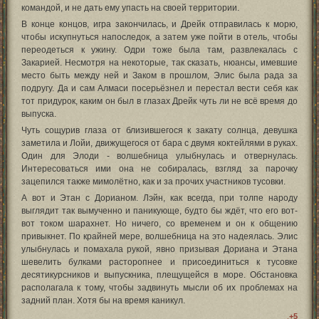
командой, и не дать ему упасть на своей территории.
В конце концов, игра закончилась, и Дрейк отправилась к морю,
чтобы искупнуться напоследок, а затем уже пойти в отель, чтобы
переодеться к ужину. Одри тоже была там, развлекалась с
Закарией. Несмотря на некоторые, так сказать, нюансы, имевшие
место быть между ней и Заком в прошлом, Элис была рада за
подругу. Да и сам Алмаси посерьёзнел и перестал вести себя как
тот придурок, каким он был в глазах Дрейк чуть ли не всё время до
выпуска.
Чуть сощурив глаза от близившегося к закату солнца, девушка
заметила и Лойи, движущегося от бара с двумя коктейлями в руках.
Один для Элоди - волшебница улыбнулась и отвернулась.
Интересоваться ими она не собиралась, взгляд за парочку
зацепился также мимолётно, как и за прочих участников тусовки.
А вот и Этан с Дорианом. Лэйн, как всегда, при толпе народу
выглядит так вымученно и паникующе, будто бы ждёт, что его вот-
вот током шарахнет. Но ничего, со временем и он к общению
привыкнет. По крайней мере, волшебница на это надеялась. Элис
улыбнулась и помахала рукой, явно призывая Дориана и Этана
шевелить булками расторопнее и присоединиться к тусовке
десятикурсников и выпускника, плещущейся в море. Обстановка
располагала к тому, чтобы задвинуть мысли об их проблемах на
задний план. Хотя бы на время каникул.
+5