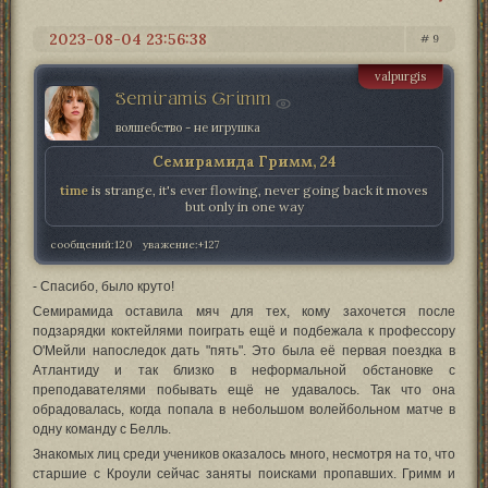
2023-08-04 23:56:38
9
valpurgis
Semiramis Grimm
волшебство - не игрушка
Семирамида Гримм, 24
time
is strange, it's ever flowing, never going back it moves
but only in one way
сообщений:
120
уважение:
+127
- Спасибо, было круто!
Семирамида оставила мяч для тех, кому захочется после
подзарядки коктейлями поиграть ещё и подбежала к профессору
О'Мейли напоследок дать "пять". Это была её первая поездка в
Атлантиду и так близко в неформальной обстановке с
преподавателями побывать ещё не удавалось. Так что она
обрадовалась, когда попала в небольшом волейбольном матче в
одну команду с Белль.
Знакомых лиц среди учеников оказалось много, несмотря на то, что
старшие с Кроули сейчас заняты поисками пропавших. Гримм и