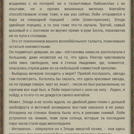
всадниках с их потерей, ни о талантливых Лайонеллах с их
опытами, ни о прочих жизненных мелочах. Коктейли
способствовали этому тоже, и как раз сейчас Лойи отправился к
бару за очередной порцией - себе (поинтереснее), Элоди
(двойную порцию), а то она тоже что-то скучала. Третий, самый
красивый и с зонтиком он вручил прямо в руки Белль, перехватив
её по пути к столикам.
- Это от поклонников вашего воллейбольного таланта, пожелавших
остаться неизвестными.
Он подмигнул девушке, но увы - обстановка никак не располагала к
большему, даже несмотря на то, что здесь Рихтер чувствовала
себя явно свободнее, чем в стенах Академии, где, помнится,
опасалась слухов даже из-за небольшой совместной прогулки.
- Выйдешь вечером посидеть у моря? Прибой послушать, звезды
там посмотреть. Хотелось бы сказать, что здесь красивые звезды,
но по правде говоря, черт их знает, - песок не был раскаленным, но
горячим все ещё был, и Лойи переступил с ноги на ногу. - Ладно, я
пойду, а то кто-то не дождется своего коктейля.
Может, Элоди и не особо ждала, но двойной джин-тоник с долькой
грейпфрута и веточкой розмарина все-таки оказался в её руках.
Испарина на стенках бокала была хоть в рекламе снимай. Лойи
устроился на лежаке, ловя лучи солнца, которые за последние
пару часов стали куда милосерднее.
- Интересно, - обернулся он к Элоди минутой позже, - они здесь