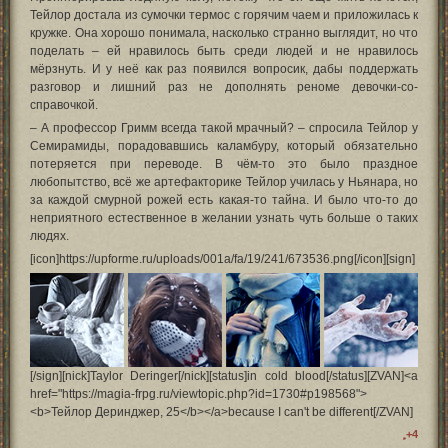
Тейлор достала из сумочки термос с горячим чаем и приложилась к
кружке. Она хорошо понимала, насколько странно выглядит, но что
поделать – ей нравилось быть среди людей и не нравилось
мёрзнуть. И у неё как раз появился вопросик, дабы поддержать
разговор и лишний раз не дополнять реноме девочки-со-
справочкой.
– А профессор Гримм всегда такой мрачный? – спросила Тейлор у
Семирамиды, порадовавшись каламбуру, который обязательно
потеряется при переводе. В чём-то это было праздное
любопытство, всё же артефакторике Тейлор училась у Ньянара, но
за каждой смурной рожей есть какая-то тайна. И было что-то до
неприятного естественное в желании узнать чуть больше о таких
людях.
[icon]https://upforme.ru/uploads/001a/fa/19/241/673536.png[/icon][sign]
[/sign][nick]Taylor Deringer[/nick][status]in cold blood[/status][ZVAN]<a
href="https://magia-frpg.ru/viewtopic.php?id=1730#p198568">
<b>Тейлор Деринджер, 25</b></a>because I can't be different[/ZVAN]
+4