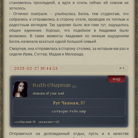
становилось прохладней, а идти в отель сейчас ей совсем не
хотелось.
- Отлично поиграли. - улыбнулась Белль тем студентам, что
собрались и отправились в сторону отеля, проводив их теплым и
радостным взглядом. Так здорово было все-таки тут, ощущалось
общее единение. Хорошо, что подобное в Академии было
возможно. В такие моменты Академия по личным ощущениям
Белль начинала казаться одной большой семьей.
Сморгнув, она отправилась в сторону столика, за которым как раз и
сидели Ирма, Соттер, Мадам и Милорада.
2023-02-27 19:44:53
5
magi
Ruth Chapman
demons of your soul
Рут Чапман, 37
сотворю тебе мир
сообщений:
38
уважение:
+43
Отправиться на долгожданный отдых, пусть и в качестве