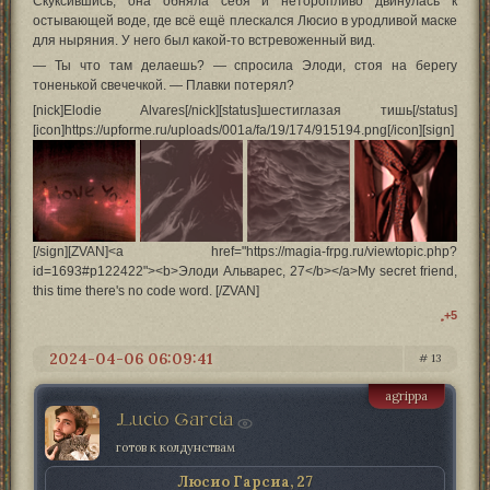
Скуксившись, она обняла себя и неторопливо двинулась к
остывающей воде, где всё ещё плескался Люсио в уродливой маске
для ныряния. У него был какой-то встревоженный вид.
— Ты что там делаешь? — спросила Элоди, стоя на берегу
тоненькой свечечкой. — Плавки потерял?
[nick]Elodie Alvares[/nick][status]шестиглазая тишь[/status]
[icon]https://upforme.ru/uploads/001a/fa/19/174/915194.png[/icon][sign]
[/sign][ZVAN]<a href="https://magia-frpg.ru/viewtopic.php?
id=1693#p122422"><b>Элоди Альварес, 27</b></a>My secret friend,
this time there's no code word. [/ZVAN]
+5
2024-04-06 06:09:41
13
agrippa
Lucio Garcia
готов к колдунствам
Люсио Гарсиа, 27