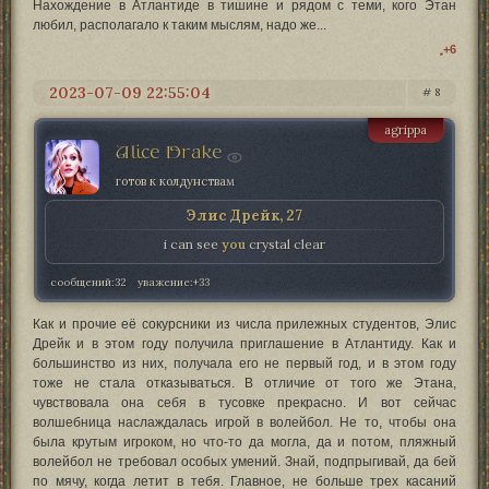
Нахождение в Атлантиде в тишине и рядом с теми, кого Этан
любил, располагало к таким мыслям, надо же...
+6
2023-07-09 22:55:04
8
agrippa
Alice Drake
готов к колдунствам
Элис Дрейк, 27
i can see
you
crystal clear
сообщений:
32
уважение:
+33
Как и прочие её сокурсники из числа прилежных студентов, Элис
Дрейк и в этом году получила приглашение в Атлантиду. Как и
большинство из них, получала его не первый год, и в этом году
тоже не стала отказываться. В отличие от того же Этана,
чувствовала она себя в тусовке прекрасно. И вот сейчас
волшебница наслаждалась игрой в волейбол. Не то, чтобы она
была крутым игроком, но что-то да могла, да и потом, пляжный
волейбол не требовал особых умений. Знай, подпрыгивай, да бей
по мячу, когда летит в тебя. Главное, не больше трех касаний