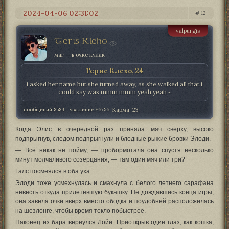
2024-04-06 02:31:02
12
valpurgis
Teris Kleho
маг — в очке кулак
Терис Клехо, 24
i asked her name but she turned away, as she walked all that i
could say was mmm mmm yeah yeah ~
сообщений:
8589
уважение:
+6756
Карма:
23
Когда Элис в очередной раз приняла мяч сверху, высоко
подпрыгнув, следом подпрыгнули и бледные рыжие бровки Элоди.
— Всё никак не пойму, — пробормотала она спустя несколько
минут молчаливого созерцания, — там один мяч или три?
Галс посмеялся в оба уха.
Элоди тоже усмехнулась и смахнула с белого летнего сарафана
невесть откуда прилетевшую букашку. Не дождавшись конца игры,
она завела очки вверх вместо ободка и поудобней расположилась
на шезлонге, чтобы время текло побыстрее.
Наконец из бара вернулся Лойи. Приоткрыв один глаз, как кошка,