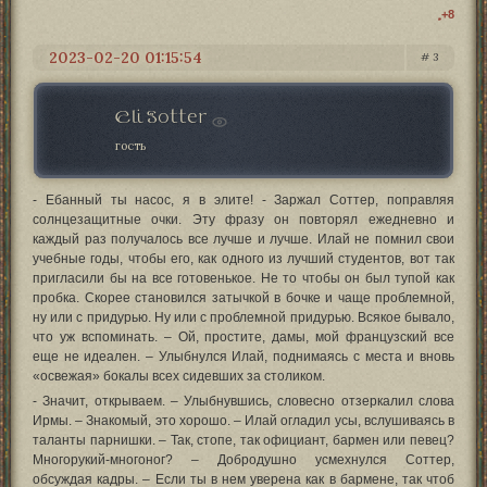
+8
2023-02-20 01:15:54
3
Eli Sotter
гость
- Ебанный ты насос, я в элите! - Заржал Соттер, поправляя
солнцезащитные очки. Эту фразу он повторял ежедневно и
каждый раз получалось все лучше и лучше. Илай не помнил свои
учебные годы, чтобы его, как одного из лучший студентов, вот так
пригласили бы на все готовенькое. Не то чтобы он был тупой как
пробка. Скорее становился затычкой в бочке и чаще проблемной,
ну или с придурью. Ну или с проблемной придурью. Всякое бывало,
что уж вспоминать. – Ой, простите, дамы, мой французский все
еще не идеален. – Улыбнулся Илай, поднимаясь с места и вновь
«освежая» бокалы всех сидевших за столиком.
- Значит, открываем. – Улыбнувшись, словесно отзеркалил слова
Ирмы. – Знакомый, это хорошо. – Илай огладил усы, вслушиваясь в
таланты парнишки. – Так, стопе, так официант, бармен или певец?
Многорукий-многоног? – Добродушно усмехнулся Соттер,
обсуждая кадры. – Если ты в нем уверена как в бармене, так чтоб