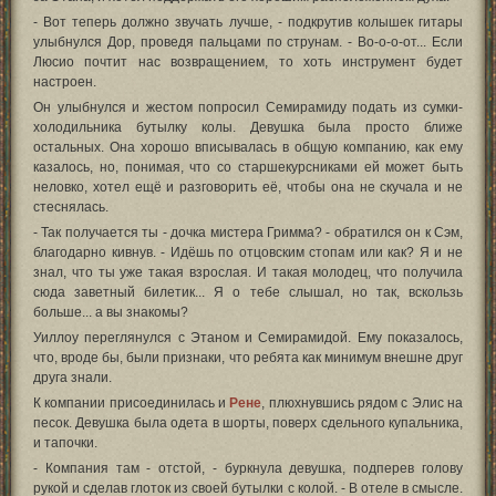
- Вот теперь должно звучать лучше, - подкрутив колышек гитары
улыбнулся Дор, проведя пальцами по струнам. - Во-о-о-от... Если
Люсио почтит нас возвращением, то хоть инструмент будет
настроен.
Он улыбнулся и жестом попросил Семирамиду подать из сумки-
холодильника бутылку колы. Девушка была просто ближе
остальных. Она хорошо вписывалась в общую компанию, как ему
казалось, но, понимая, что со старшекурсниками ей может быть
неловко, хотел ещё и разговорить её, чтобы она не скучала и не
стеснялась.
- Так получается ты - дочка мистера Гримма? - обратился он к Сэм,
благодарно кивнув. - Идёшь по отцовским стопам или как? Я и не
знал, что ты уже такая взрослая. И такая молодец, что получила
сюда заветный билетик... Я о тебе слышал, но так, вскользь
больше... а вы знакомы?
Уиллоу переглянулся с Этаном и Семирамидой. Ему показалось,
что, вроде бы, были признаки, что ребята как минимум внешне друг
друга знали.
К компании присоединилась и
Рене
, плюхнувшись рядом с Элис на
песок. Девушка была одета в шорты, поверх сдельного купальника,
и тапочки.
- Компания там - отстой, - буркнула девушка, подперев голову
рукой и сделав глоток из своей бутылки с колой. - В отеле в смысле.