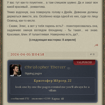
У вас тут как-то поуютнее... а там слишком шумно. Да и закат вон
какой красивый... романтика.
Тяжко вздохнув, она повернула голову к Дрейк. Девчонки должны
держаться вместе, ага. Особенно когда одной из них, судя по лицу
Осмонд, как-то кисло.
- Скажи, Элис, а вот у тебя парень есть? - поинтересовалась она,
задумчиво окинув взглядом блондинку. - Ты такая... не знаю.
Красивая, блин. И талантливая. Наверняка есть, да?..
[следующая мастерка: 8 апреля]
+6
2024-04-05 11:04:58
11
VALPURGIS
Christopher Mercer
flipping pages
Кристофер Мёрсер, 22
look one by one the pages remind me you'll always be a
villain
сообщений:
1752
уважение:
+2299
Карма:
48