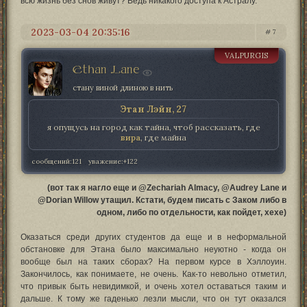
всю жизнь без снов живут? Ведь никакого доступа к Астралу.
2023-03-04 20:35:16
7
VALPURGIS
Ethan Lane
стану виной длиною в нить
Этан Лэйн, 27
я опущусь на город как тайна, чтоб рассказать, где
вира
, где майна
сообщений:
121
уважение:
+122
(вот так я нагло еще и @Zechariah Almacy, @Audrey Lane и
@Dorian Willow утащил. Кстати, будем писать с Заком либо в
одном, либо по отдельности, как пойдет, хехе)
Оказаться среди других студентов да еще и в неформальной
обстановке для Этана было максимально неуютно - когда он
вообще был на таких сборах? На первом курсе в Хэллоуин.
Закончилось, как понимаете, не очень. Как-то невольно отметил,
что привык быть невидимкой, и очень хотел оставаться таким и
дальше. К тому же гаденько лезли мысли, что он тут оказался