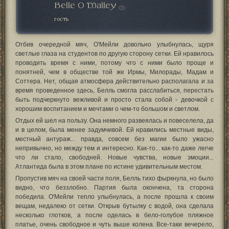
Belle O Malley
гость
Отбив очередной мяч, О'Мейли довольно улыбнулась, щуря
светлые глаза на студентов по другую сторону сетки. Ей нравилось
проводить время с ними, потому что с ними было проще и
понятней, чем в обществе той же Ирмы, Милорады, Мадам и
Соттера. Нет, общая атмосфера действительно располагала и за
время проведенное здесь, Белль смогла расслабиться, перестать
быть подчеркнуто вежливой и просто стала собой - девочкой с
хорошим воспитанием и мечтами о чем-то большом и светлом.
Отдых ей шел на пользу. Она немного развеялась и повеселела, да
и в целом, была менее задумчивой. Ей нравились местные виды,
местный антураж... правда, совсем без магии было ужасно
непривычно, но между тем и интересно. Как-то... как-то даже легче
что ли стало, свободней. Новые чувства, новые эмоции...
Атлантида была в этом плане по истине удивительным местом.
Пропустив мяч на своей части поля, Белль тихо фыркнула, но было
видно, что беззлобно. Партия была окончена, та сторона
победила. О'Мейли тепло улыбнулась, а после прошла к своим
вещам, недалеко от сетки. Открыв бутылку с водой, она сделала
несколько глотков, а после оделась в бело-голубое пляжное
платье, очень свободное и чуть выше колена. Все-таки вечерело,