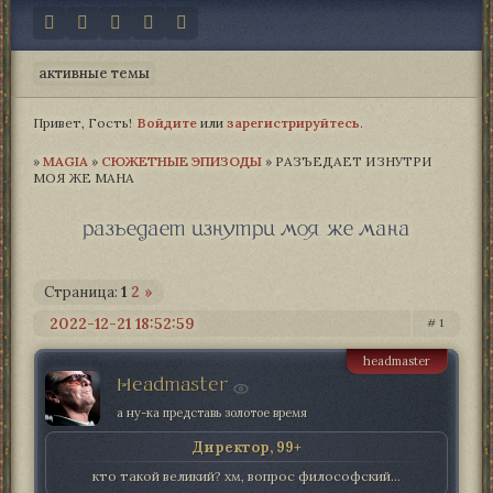
активные темы
Привет, Гость!
Войдите
или
зарегистрируйтесь
.
»
MAGIA­
»
СЮЖЕТНЫЕ ЭПИЗОДЫ
»
РАЗЪЕДАЕТ ИЗНУТРИ
МОЯ ЖЕ МАНА
разъедает изнутри моя же мана
Страница:
1
2
»
2022-12-21 18:52:59
1
headmaster
Headmaster
а ну-ка представь золотое время
Директор, 99+
кто такой великий? хм, вопрос философский...