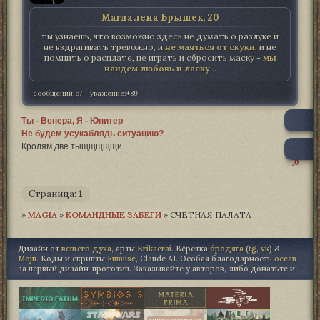
Магдалена Брышек, 20
ты узнаешь, что возможно здесь не думать о разлуке и
не вздрагивать тревожно, и
не маяться от скуки
, и не
помнить о расплате, не играть и сбросить маску -
мы
найдем любовь и ласку
...
сообщений:
67
уважение:
+89
Ты - Венера, Я - Юпитер
Не будем усукаблядь ситуацию?
Кролям две тыщщщщщи.
0
Страница:
1
»
MAGIA­
»
КОМАНДНЫЕ ЗАБЕГИ
»
СЧЁТНАЯ ПАЛАТА
Дизайн от
вещего духа
, арты
Erikaerai
. Вёрстка
бродяга
(
tg
,
vk
) &
Moju
. Коды и скрипты
Fumuse
, Claude AI. Особая благодарность
ocean
за первый дизайн-прототип. Заказывайте у авторов, либо донатьте и
"не точь в точь", либо не трогайте.