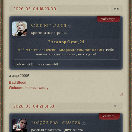
2026-08-04 18:23:00
6
valpurgis
Eleanor Owen
крепче за нас держись
Элеанор Оуэн, 24
всё, что ты захочешь, мы разделим пополам!
я тебя
нашла и больше никому не отдам!
сообщений:
111
уважение:
+161
и ищо 2000!
Bad Blood
Welcome home, sweety
0
2026-08-04 21:31:53
7
crowley
Magdalena Bryshek
розовый фламинго - дитя заката