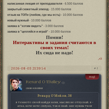
написанная лекция от преподавателя
- 6.500 баллов
закрытый сюжетный эпизод
- 15.000 баллов
отзыв на ТОПе (любом, где мы есть)
- 10.000 баллов
новый нужный
- 10.000 баллов
заявка в "хотим видеть"
- 3.000 баллов
заявка в "цепляйся и играй"
- 10.000 баллов
Помни!
Интерактивы и задания считаются в
своих темах!
Их сюда не надо!
+3
2026-08-03 21:39:54
2
magi
Renard O Malley
снов осколки
Ренард О'Мэйли, 38
в темноте своей найди меня, мыслях не отпускай. я -
агма, ноче ноче силуам, так и знай. мне нужны твои