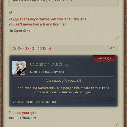
пост в личный эпизод - 1.000 баллов
х2
Увидь вселенную такой, как Око Эля! Око Эля!
You ain't never had a friend like me!
На Кролей >)
0
2026-08-04 16:13:50
5
valpurgis
Eleanor Owen
крепче за нас держись
Элеанор Оуэн, 24
всё, что ты захочешь, мы разделим пополам!
я тебя
нашла и больше никому не отдам!
сообщений:
111
уважение:
+161
Feed us your girls!
косарик Вальпам
0