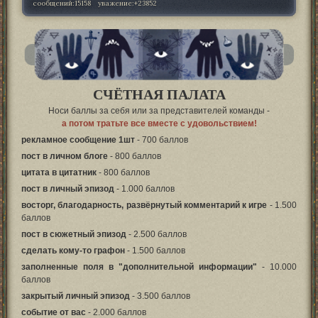
сообщений:
15158
уважение:
+23852
СЧЁТНАЯ ПАЛАТА
Носи баллы за себя или за представителей команды -
а потом тратьте все вместе с удовольствием!
рекламное сообщение 1шт
- 700 баллов
пост в личном блоге
- 800 баллов
цитата в цитатник
- 800 баллов
пост в личный эпизод
- 1.000 баллов
восторг, благодарность, развёрнутый комментарий к игре
- 1.500
баллов
пост в сюжетный эпизод
- 2.500 баллов
сделать кому-то графон
- 1.500 баллов
заполненные поля в "дополнительной информации"
- 10.000
баллов
закрытый личный эпизод
- 3.500 баллов
событие от вас
- 2.000 баллов