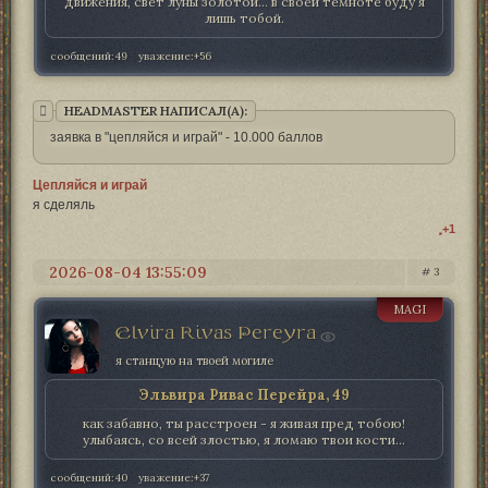
движения, свет луны золотой... в своей темноте буду я
лишь тобой.
сообщений:
49
уважение:
+56
HEADMASTER НАПИСАЛ(А):
заявка в "цепляйся и играй" - 10.000 баллов
Цепляйся и играй
я сделяль
+1
2026-08-04 13:55:09
3
MAGI
Elvira Rivas Pereyra
я станцую на твоей могиле
Эльвира Ривас Перейра, 49
как забавно, ты расстроен - я живая пред тобою!
улыбаясь, со всей злостью, я ломаю твои кости...
сообщений:
40
уважение:
+37