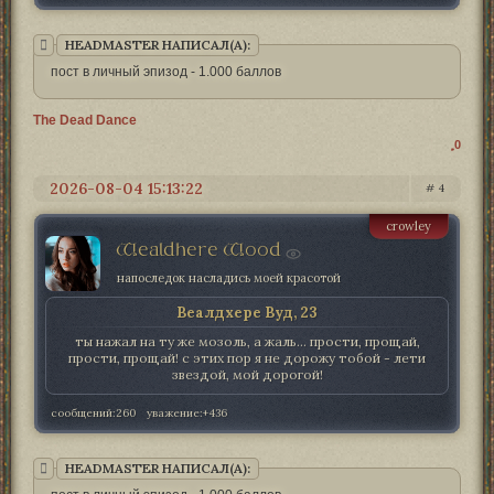
HEADMASTER НАПИСАЛ(А):
пост в личный эпизод - 1.000 баллов
The Dead Dance
0
2026-08-04 15:13:22
4
crowley
Wealdhere Wood
напоследок насладись моей красотой
Веалдхере Вуд, 23
ты нажал на ту же мозоль, а жаль... прости, прощай,
прости, прощай! с этих пор я не дорожу тобой - лети
звездой, мой дорогой!
сообщений:
260
уважение:
+436
HEADMASTER НАПИСАЛ(А):