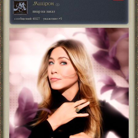
Мийрон
пиар на заказ
сообщений:
41127
уважение:
+5