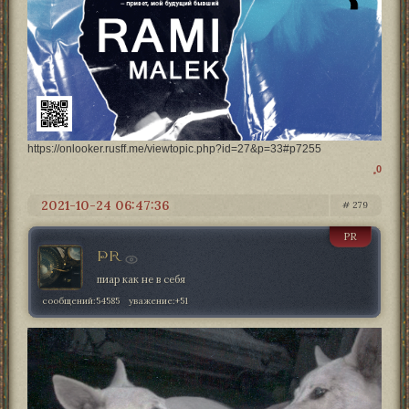
https://onlooker.rusff.me/viewtopic.php?id=27&p=33#p7255
0
2021-10-24 06:47:36
279
PR
PR
пиар как не в себя
сообщений:
54585
уважение:
+51