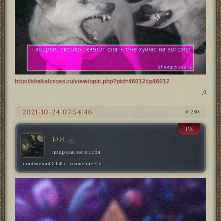
http://shakalcross.ru/viewtopic.php?pid=46012#p46012
0
2021-10-24 07:54:46
280
PR
PR
пиар как не в себя
сообщений:
54585
уважение:
+51