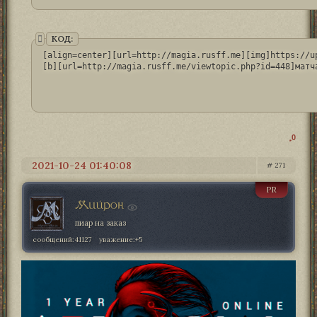
КОД:
[align=center][url=http://magia.rusff.me][img]https://u
[b][url=http://magia.rusff.me/viewtopic.php?id=448]матч
0
2021-10-24 01:40:08
271
PR
Мийрон
пиар на заказ
сообщений:
41127
уважение:
+5