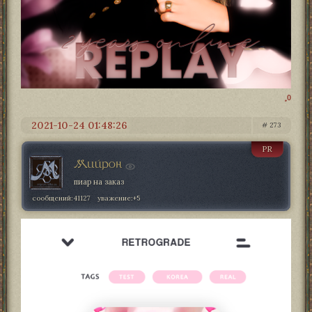
0
2021-10-24 01:48:26
273
PR
Мийрон
пиар на заказ
сообщений:
41127
уважение:
+5