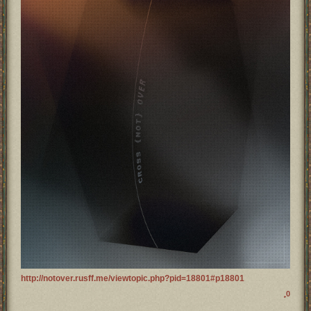
http://notover.rusff.me/viewtopic.php?pid=18801#p18801
0