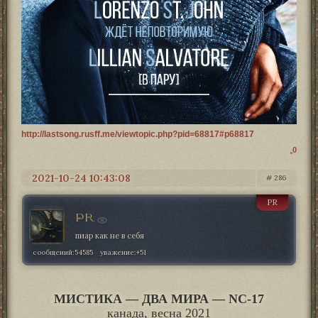
http://lastsong.rusff.me/viewtopic.php?pid=68817#p68817
0
2021-10-24 10:43:08
286
PR
PR
пиар как не в себя
сообщений:
54585
уважение:
+51
МИСТИКА — ДВА МИРА — NC-17
канада, весна 2021