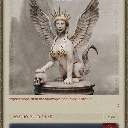
http://lsthope.rusff.me/viewtopic.php?pid=532#p532
0
2021-10-24 10:24:45
285
PR