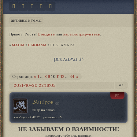
активные темы
Привет, Гость!
Войдите
или
зарегистрируйтесь
.
»
MAGIA­
»
РЕКЛАМА
»
РЕКЛАМА 23
реклама 23
Страница:
«
1
…
8
9
10
11
12
…
34
»
2021-10-20 22:16:05
1
PR
Мийрон
пиар на заказ
сообщений:
41127
уважение:
+5
НЕ ЗАБЫВАЕМ О ВЗАИМНОСТИ!
и хорошего тебе дня, пиарщик!