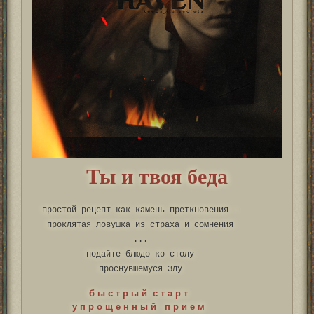
Ты и твоя беда
простой рецепт как камень преткновения —
проклятая ловушка из страха и сомнения
...
подайте блюдо ко столу
проснувшемуся Злу
б ы с т р ы й с т а р т
у п р о щ е н н ы й п р и е м