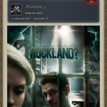
PR
Мийрон
пиар на заказ
сообщений:
41127
уважение:
+5