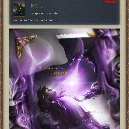
PR
пиар как не в себя
сообщений:
54585
уважение:
+51