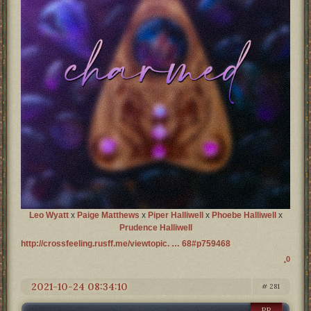
Leo Wyatt
x
Paige Matthews
x
Piper Halliwell
x
Phoebe Halliwell
x
Prudence Halliwell
http://crossfeeling.rusff.me/viewtopic. … 68#p759468
0
2021-10-24 08:34:10
281
PR