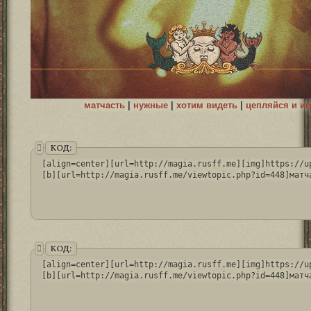
матчасть
|
нужные
|
хотим видеть
|
цепляйся и иг
КОД:
[align=center][url=http://magia.rusff.me][img]https://u
[b][url=http://magia.rusff.me/viewtopic.php?id=448]матч
КОД:
[align=center][url=http://magia.rusff.me][img]https://u
[b][url=http://magia.rusff.me/viewtopic.php?id=448]матч