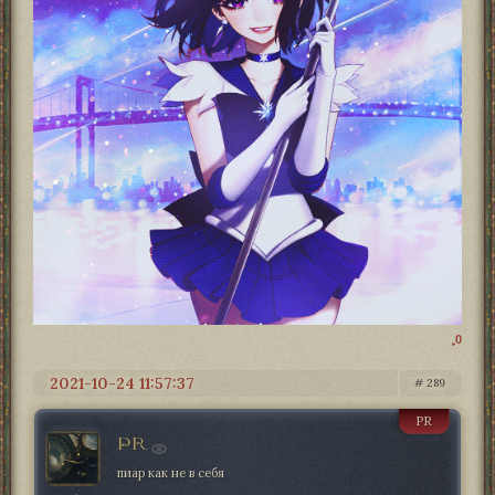
0
2021-10-24 11:57:37
289
PR
PR
пиар как не в себя