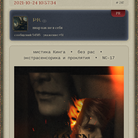
2021-10-24 10:57:34
287
PR
PR
пиар как не в себя
сообщений:
54585
уважение:
+51
мистика Кинга • без рас •
экстрасенсорика и проклятия • NC-17