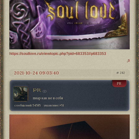
https://soullove.ru/viewtopic.php?pid=683353#p683353
0
2021-10-24 09:03:40
282
PR
PR
пиар как не в себя
сообщений:
54585
уважение:
+51