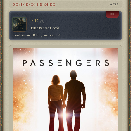
2021-10-24 09:24:02
283
PR
PR
пиар как не в себя
сообщений:
54585
уважение:
+51