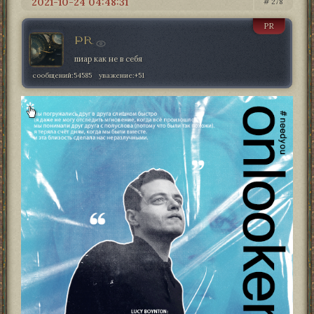
2021-10-24 04:48:31
278
PR
PR
пиар как не в себя
сообщений:
54585
уважение:
+51