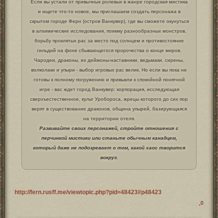
Если вы устали от привычных ролевых в жанре городская мистика
и ищете что-то новое, мы приглашаем создать персонажа в
скрытом городе Ферн (остров Ванкувер), где вы сможете окунуться
в алхимические исследования, поимку разнообразных монстров,
борьбу проклятых рас за место под солнцем и противостояние
гильдий на фоне сбывающегося пророчества о конце миров.
Чародеи, драконы, их деймоны-наставники, ведьмаки, сирены,
волколаки и упыри - выбор игровых рас велик. Но если вы пока не
готовы к полному погружению и привыкли к спокойной понятной
игре - вас ждет город Ванкувер: корпорация, исследующая
сверхъестественное, культ Уробороса, жрецы которого до сих пор
верят в существование драконов, община упырей, базирующаяся
на территории отеля.
Развивайте своих персонажей, стройте отношения с
перчинкой мистики или станьте обычным канадцем,
который даже не подозревает о том, какой хаос творится
вокруг.
http://fern.rusff.me/viewtopic.php?pid=48423#p48423
0