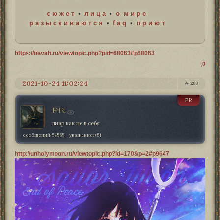
с ю ж е т
•
л и ц а
•
о м и р е
р а з ы с к и в а ю т с я
•
f a q
•
п р и ю т
https://nevah.ru/viewtopic.php?pid=68063#p68063
0
2021-10-24 11:02:24
288
PR
PR
пиар как не в себя
сообщений:
54585
уважение:
+51
http://unholymoon.ru/viewtopic.php?id=170&p=2#p9647