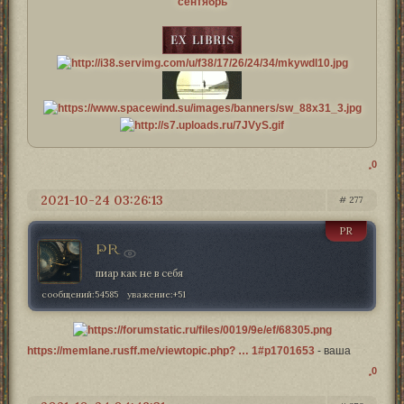
сентябрь
0
2021-10-24 03:26:13
277
PR
PR
пиар как не в себя
сообщений:
54585
уважение:
+51
https://memlane.rusff.me/viewtopic.php? … 1#p1701653
- ваша
0