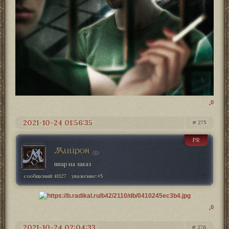
0
2021-10-24 01:56:35
275
PR
Мийрон
пиар на заказ
сообщений:
41127
уважение:
+5
0
2021-10-24 02:04:33
276