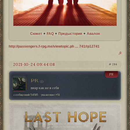
Сюжет
✦
FAQ
✦
Предыстория
✦
Авалон
http://passengers.f-rpg.me/viewtopic.ph … 741#p12741
0
2021-10-24 09:44:08
284
PR
PR
пиар как не в себя
сообщений:
54585
уважение:
+51