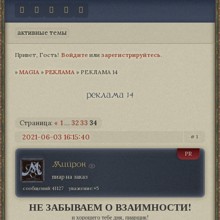
активные темы
Привет, Гость!
Войдите
или
зарегистрируйтесь
.
»
MAGIA­
»
РЕКЛАМА
»
РЕКЛАМА 14
реклама 14
Страница:
«
1
…
32
33
34
2021-06-03 16:15:40
1
PR
Мийрон
пиар на заказ
сообщений:
41127
уважение:
+5
НЕ ЗАБЫВАЕМ О ВЗАИМНОСТИ!
и хорошего тебе дня, пиарщик!