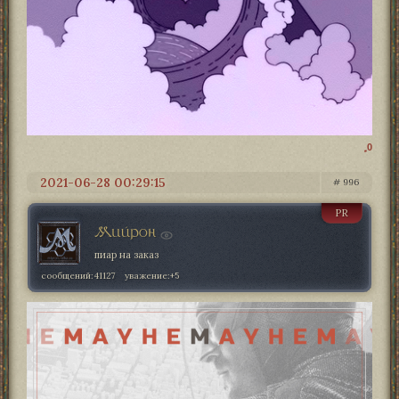
0
2021-06-28 00:29:15
996
PR
Мийрон
пиар на заказ
сообщений:
41127
уважение:
+5