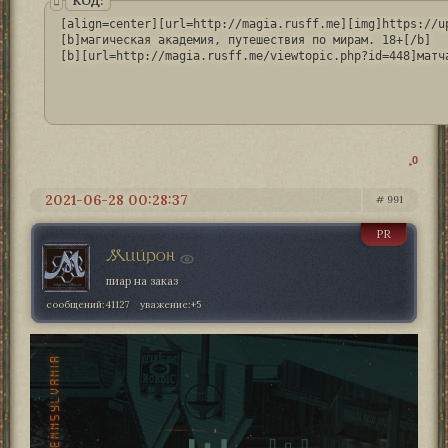
КОД:
[align=center][url=http://magia.rusff.me][img]https://u
[b]магическая академия, путешествия по мирам. 18+[/b]

[b][url=http://magia.rusff.me/viewtopic.php?id=448]матч
0
2021-06-28 00:28:37
991
PR
Мийрон
пиар на заказ
сообщений:
41127
уважение:
+5