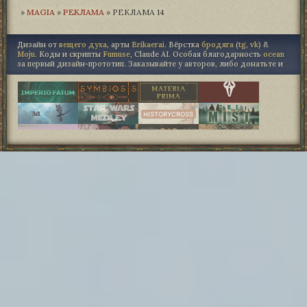
»
MAGIA­
»
РЕКЛАМА
»
РЕКЛАМА 14
Дизайн от
вещего духа
, арты
Erikaerai
. Вёрстка
бродяга
(
tg
,
vk
) &
Moju
. Коды и скрипты
Fumuse
, Claude AI. Особая благодарность
ocean
за первый дизайн-прототип. Заказывайте у авторов, либо донатьте и
"не точь в точь", либо не трогайте.