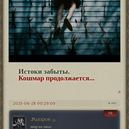
Истоки забыты.
Кошмар продолжается...
0
2021-06-28 00:29:09
995
PR
Мийрон
пиар на заказ