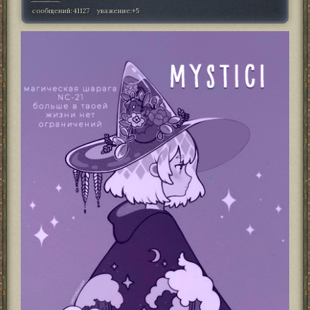
сообщений:
41127
уважение:
+5