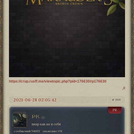
https://crup.rusff.me/viewtopic.php?pid=176630#p176630
0
2021-06-28 02:05:42
999
PR
PR
пиар как не в себя
сообщений:
54603
уважение:
+51