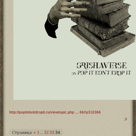
http://popitdontdropit.ru/viewtopic.php … 66#p310366
0
Страница:
«
1
…
32
33
34