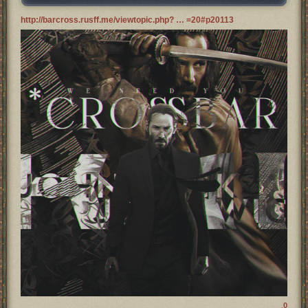
http://barcross.rusff.me/viewtopic.php? … =20#p20113
0