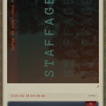
0
2021-06-28 00:28:46
992
PR