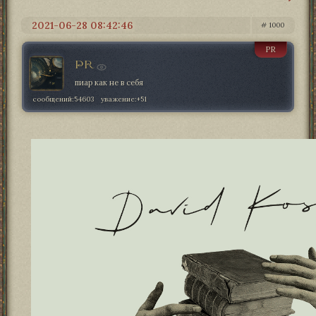
2021-06-28 08:42:46
1000
PR
PR
пиар как не в себя
сообщений:
54603
уважение:
+51