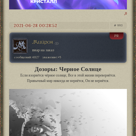
0
2021-06-28 00:28:52
993
PR
Мийрон
пиар на заказ
сообщений:
41127
уважение:
+5
Дозоры: Черное Солнце
Если взорвётся чёрное солнце, Все в этой жизни перевернётся.
Привычный мир никогда не вернётся, Он не вернётся.