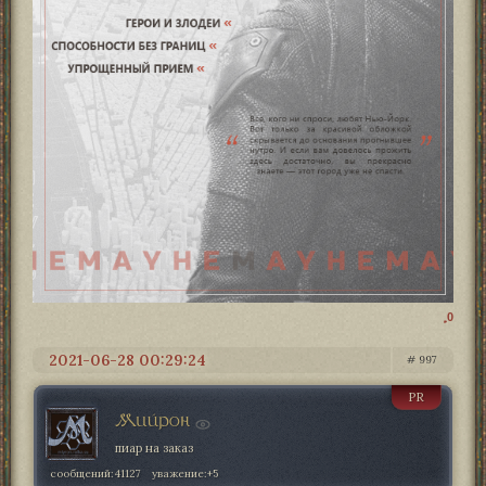
0
2021-06-28 00:29:24
997
PR
Мийрон
пиар на заказ
сообщений:
41127
уважение:
+5