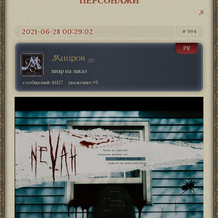
ПЕРСОНАЖИ
0
2021-06-28 00:29:02
994
PR
Мийрон
пиар на заказ
сообщений:
41127
уважение:
+5