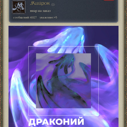
Мийрон
пиар на заказ
сообщений:
41127
уважение:
+5