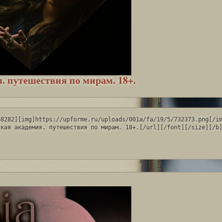
. путешествия по мирам. 18+.
8282][img]https://upforme.ru/uploads/001a/fa/19/5/732373.png[/im
ская академия. путешествия по мирам. 18+.[/url][/font][/size][/b