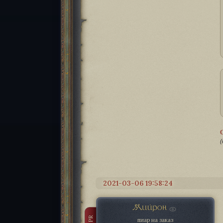
(
2021-03-06 19:58:24
Мийрон
PR
пиар на заказ