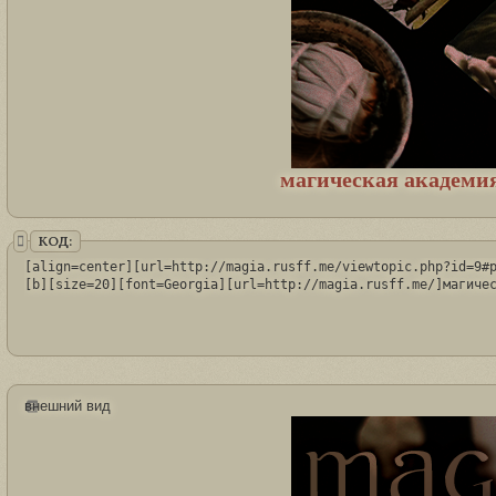
магическая академия
КОД:
[align=center][url=http://magia.rusff.me/viewtopic.php?id=9#p
[b][size=20][font=Georgia][url=http://magia.rusff.me/]магиче
внешний вид