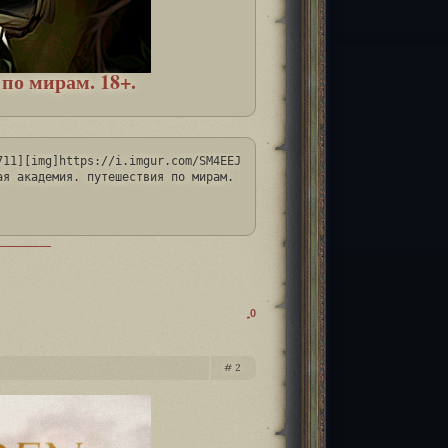
по мирам. 18+.
11][img]https://i.imgur.com/SM4EEJ9.gif[/img][/url]

ая академия. путешествия по мирам. 18+.[/url][/font][/size][/b][
0
2