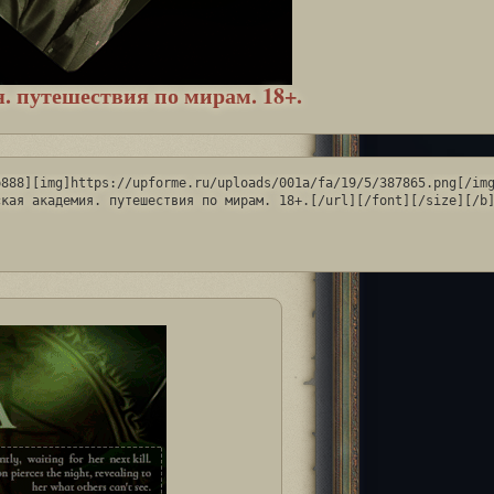
. путешествия по мирам. 18+.
888][img]https://upforme.ru/uploads/001a/fa/19/5/387865.png[/img
ская академия. путешествия по мирам. 18+.[/url][/font][/size][/b