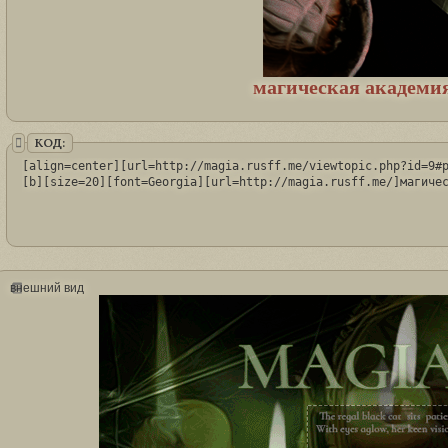
магическая академия
КОД:
[align=center][url=http://magia.rusff.me/viewtopic.php?id=9#p
[b][size=20][font=Georgia][url=http://magia.rusff.me/]магиче
внешний вид