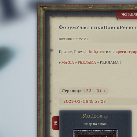
ПАБЛ
Форум
Участники
Поиск
Регис
активные темы
Привет, Гость!
Войдите
или
зарегистри
»
MAGIA­
»
РЕКЛАМА
»
РЕКЛАМА 7
Страница:
1
2
3
…
34
»
2021-03-06 19:57:28
Мийрон
PR
пиар на заказ