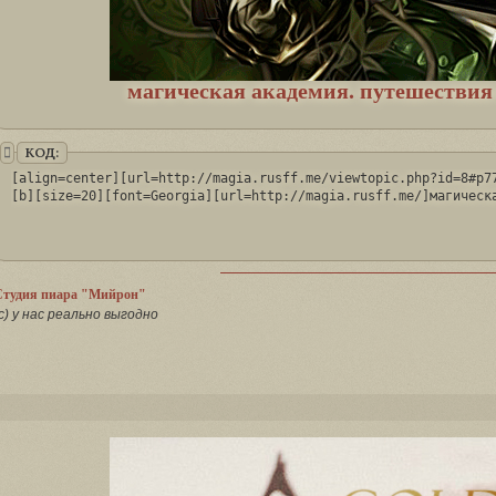
магическая академия. путешествия 
КОД:
[align=center][url=http://magia.rusff.me/viewtopic.php?id=8#p77
[b][size=20][font=Georgia][url=http://magia.rusff.me/]магическ
Студия пиара "Мийрон"
с) у нас реально выгодно