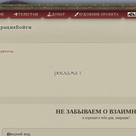
ИК
ТЕЛЕГРАМ
ДОНАТ
ХУДОЖНИК ПРОЕКТА
трация
Войти
руйтесь
.
реклама 7
НЕ ЗАБЫВАЕМ О ВЗАИМ
и хорошего тебе дня, пиарщик!
внешний вид