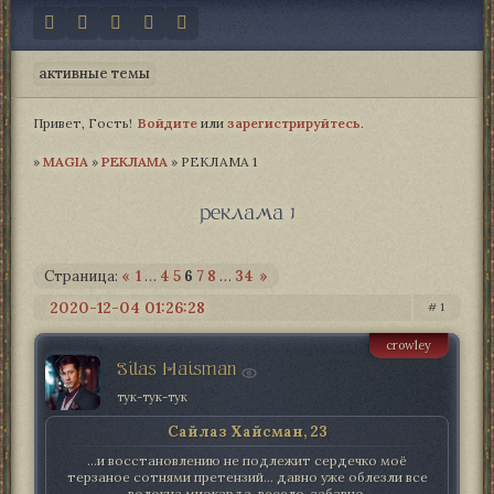
активные темы
Привет, Гость!
Войдите
или
зарегистрируйтесь
.
»
MAGIA­
»
РЕКЛАМА
»
РЕКЛАМА 1
реклама 1
Страница:
«
1
…
4
5
6
7
8
…
34
»
2020-12-04 01:26:28
1
crowley
Silas Haisman
тук-тук-тук
Сайлаз Хайсман, 23
...и восстановлению не подлежит сердечко моё
терзаное сотнями претензий... давно уже облезли все
волокна миокарда. весело. забавно.