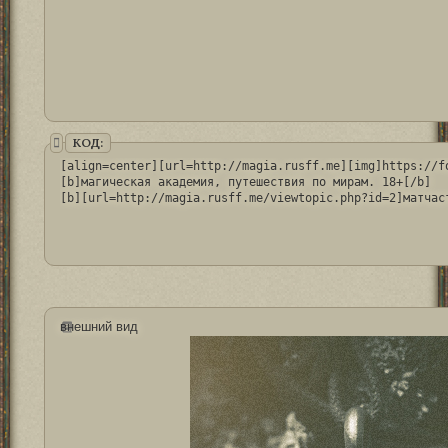
КОД:
[align=center][url=http://magia.rusff.me][img]https://f
[b]магическая академия, путешествия по мирам. 18+[/b]

[b][url=http://magia.rusff.me/viewtopic.php?id=2]матчас
внешний вид