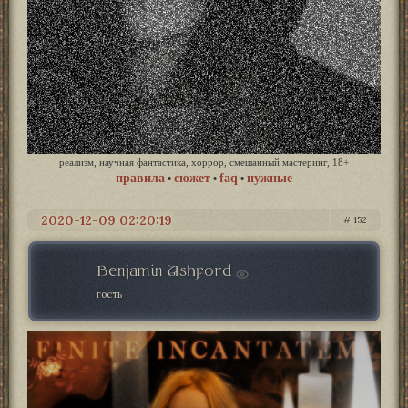
реализм, научная фантастика, хоррор, смешанный мастеринг, 18+
правила
сюжет
faq
нужные
•
•
•
2020-12-09 02:20:19
152
Benjamin Ashford
гость