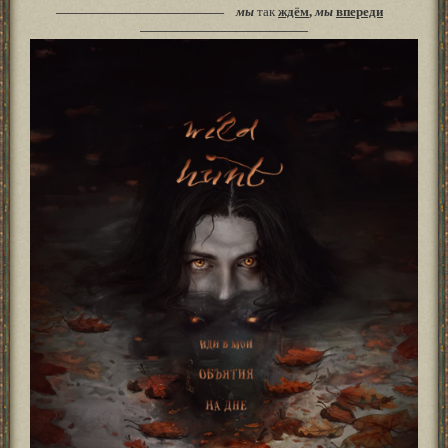
мы
так
ждём
,
мы
впереди
——————————————
——————————————