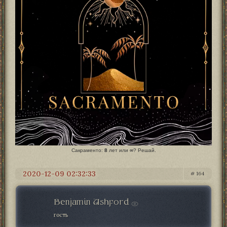
Сакраменто:
8
лет или
∞
? Решай.
2020-12-09 02:32:33
164
Benjamin Ashford
гость