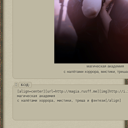
магическая академия
с налётами хоррора, мистики, треша
КОД:
[align=center][url=http://magia.rusff.me][img]http://i.i
магическая академия 

с налётами хоррора, мистики, треша и фэнтези[/align]