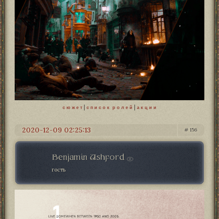
|
|
c ю ж е т
с п и с о к р о л е й
а к ц и и
2020-12-09 02:25:13
156
Benjamin Ashford
гость