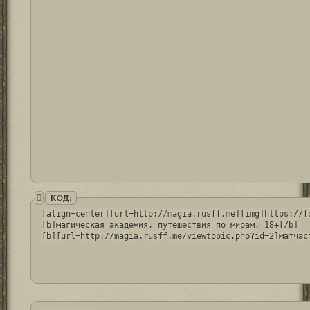
КОД:
[align=center][url=http://magia.rusff.me][img]https://f
[b]магическая академия, путешествия по мирам. 18+[/b]

[b][url=http://magia.rusff.me/viewtopic.php?id=2]матчас