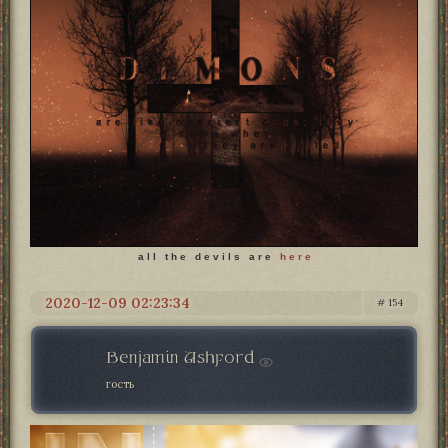
a l l t h e d e v i l s a r e
h e r e
2020-12-09 02:23:34
154
Benjamin Ashford
гость