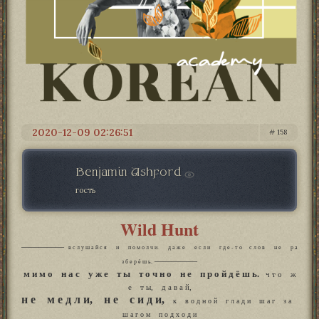
2020-12-09 02:26:51
158
Benjamin Ashford
гость
Wild Hunt
—————
в с л у ш а й с я и п о м о л ч и. д а ж е е с л и г д е - т о с л о в н е р а
—————
з б е р ё ш ь,
м и м о н а с у ж е т ы т о ч н о н е п р о й д ё ш ь.
ч т о ж
е т ы, д а в а й,
н е м е д л и, н е с и д и,
к в о д н о й г л а д и ш а г з а
ш а г о м п о д х о д и