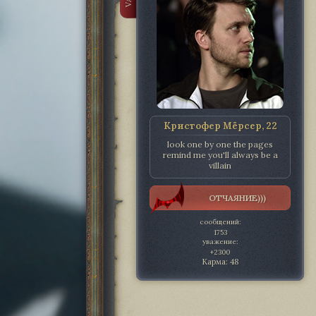
Кристофер Мёрсер, 22
look one by one the pages
remind me you'll always be a
villain
ОТЧАЯНИЕ)))
сообщений:
1753
уважение:
+2300
Карма:
48