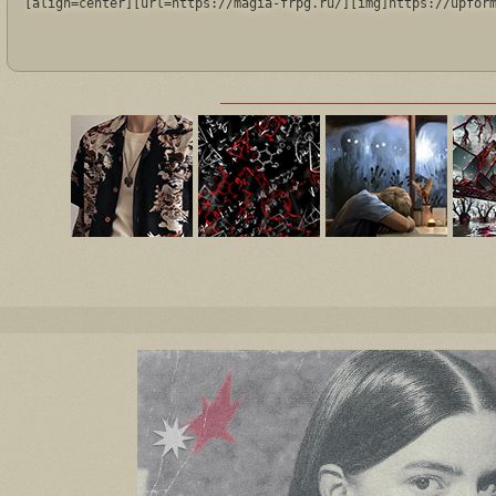
[align=center][url=https://magia-frpg.ru/][img]https://upfor