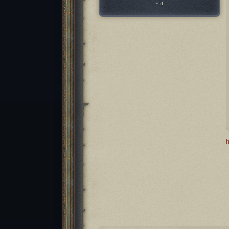
+51
h