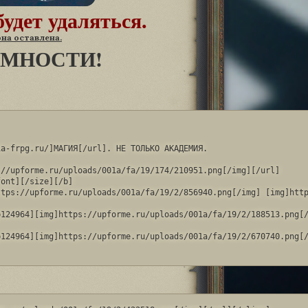
будет удаляться.
она оставлена.
ИМНОСТИ!
a-frpg.ru/]МАГИЯ[/url]. НЕ ТОЛЬКО АКАДЕМИЯ.

//upforme.ru/uploads/001a/fa/19/174/210951.png[/img][/url]

ont][/size][/b]

tps://upforme.ru/uploads/001a/fa/19/2/856940.png[/img] [img]http
124964][img]https://upforme.ru/uploads/001a/fa/19/2/188513.png[/
124964][img]https://upforme.ru/uploads/001a/fa/19/2/670740.png[/