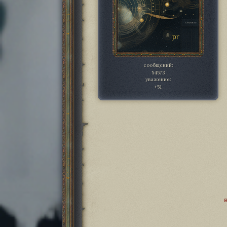
сообщений:
54573
уважение:
+51