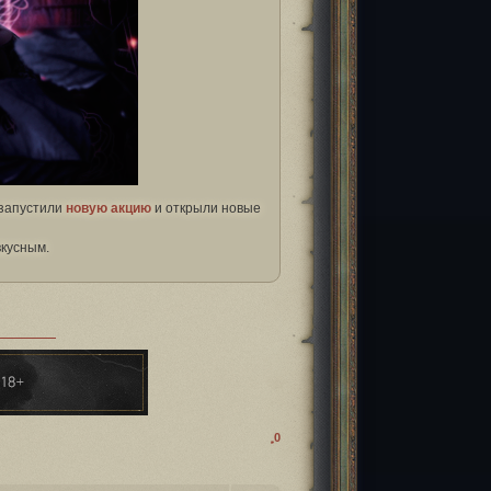
 запустили
новую акцию
и открыли новые
вкусным.
0