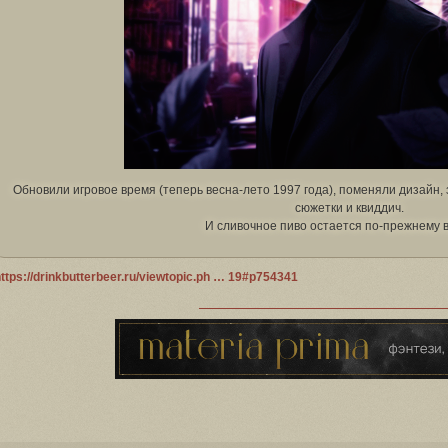
Обновили игровое время (теперь весна-лето 1997 года), поменяли дизайн,
сюжетки и квиддич.
И сливочное пиво остается по-прежнему 
ttps://drinkbutterbeer.ru/viewtopic.ph … 19#p754341