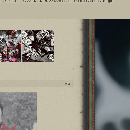
me.ru/uploads/001a/fa/19/2/422518.png[/img][/url][/align]
0
2