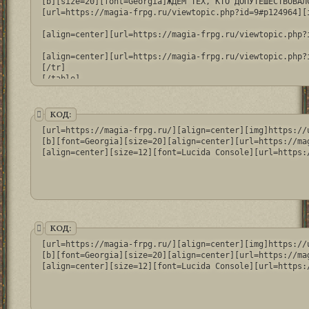
[b][size=20][font=Georgia]ЖДЁМ ТЕХ, КТО ДОПУТЕШЕСТВОВАЛС
[url=https://magia-frpg.ru/viewtopic.php?id=9#p124964][
[align=center][url=https://magia-frpg.ru/viewtopic.php?
[align=center][url=https://magia-frpg.ru/viewtopic.php?
[/tr]

[/table]
КОД:
[url=https://magia-frpg.ru/][align=center][img]https://
[b][font=Georgia][size=20][align=center][url=https://ma
[align=center][size=12][font=Lucida Console][url=https:
КОД:
[url=https://magia-frpg.ru/][align=center][img]https://
[b][font=Georgia][size=20][align=center][url=https://ma
[align=center][size=12][font=Lucida Console][url=https: