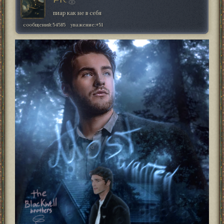
PR
пиар как не в себя
сообщений:
54585
уважение:
+51