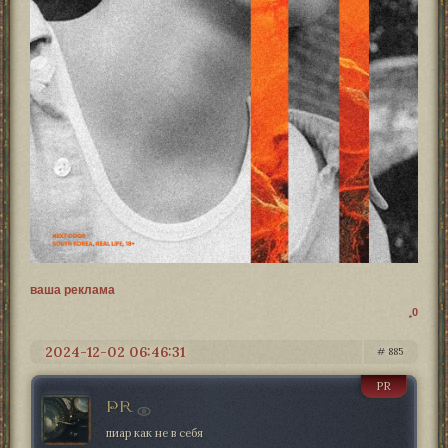
ваша реклама
0
2024-12-02 06:46:31
885
PR
PR
пиар как не в себя