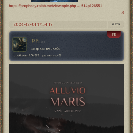
https://prophecy.rolbb.me/viewtopic.php … 51#p126551
0
2024-12-01 17:54:17
876
PR
PR
пиар как не в себя
сообщений:
54585
уважение:
+51