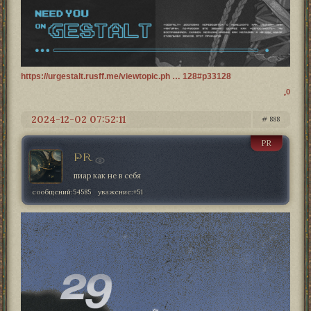
https://urgestalt.rusff.me/viewtopic.ph … 128#p33128
0
2024-12-02 07:52:11
888
PR
PR
пиар как не в себя
сообщений:
54585
уважение:
+51