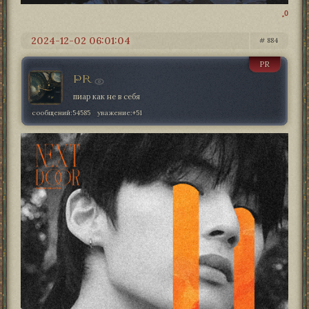
0
2024-12-02 06:01:04
884
PR
PR
пиар как не в себя
сообщений:
54585
уважение:
+51