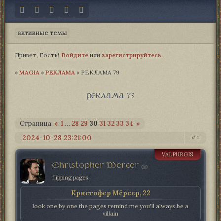
активные темы
Привет, Гость!
Войдите
или
зарегистрируйтесь
.
»
MAGIA­
»
РЕКЛАМА
»
РЕКЛАМА 79
реклама 79
Страница:
«
1
…
28
29
30
31
32
33
34
»
2024-10-28 23:21:00
1
VALPURGIS
Christopher Mercer
flipping pages
Кристофер Мёрсер, 22
look one by one the pages remind me you'll always be a
villain