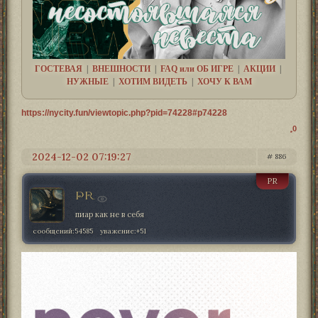
ГОСТЕВАЯ
|
ВНЕШНОСТИ
|
FAQ или ОБ ИГРЕ
|
АКЦИИ
|
НУЖНЫЕ
|
ХОТИМ ВИДЕТЬ
|
ХОЧУ К ВАМ
https://nycity.fun/viewtopic.php?pid=74228#p74228
0
2024-12-02 07:19:27
886
PR
PR
пиар как не в себя
сообщений:
54585
уважение:
+51