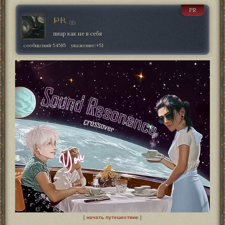
PR
PR
пиар как не в себя
сообщений:
54585
уважение:
+51
[
начать путешествие
]