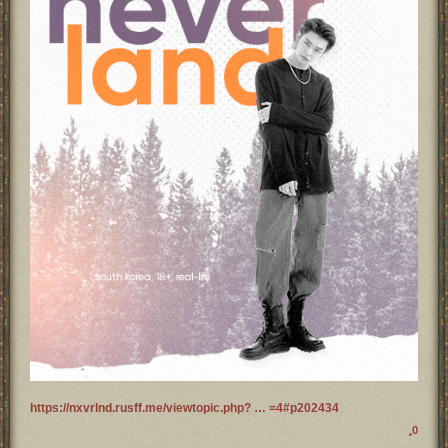
https://nxvrlnd.rusff.me/viewtopic.php? … =4#p202434
0