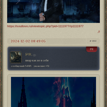
https://soullove.ru/viewtopic.php?pid=1111977#p1111977
0
2024-12-02 08:49:05
890
PR
PR
пиар как не в себя
сообщений:
54585
уважение:
+51