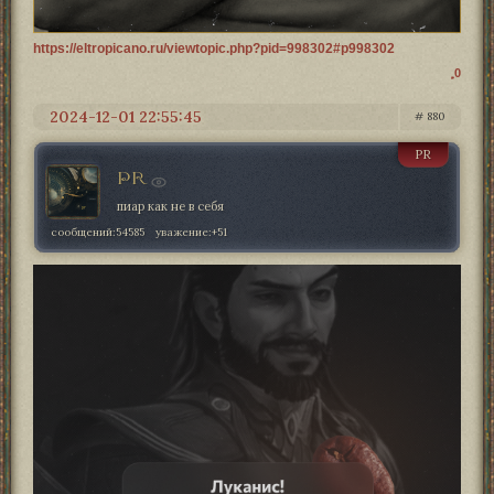
https://eltropicano.ru/viewtopic.php?pid=998302#p998302
0
2024-12-01 22:55:45
880
PR
PR
пиар как не в себя
сообщений:
54585
уважение:
+51