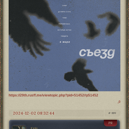
https://29th.rusff.me/viewtopic.php?pid=51452#p51452
0
2024-12-02 08:32:44
889
PR