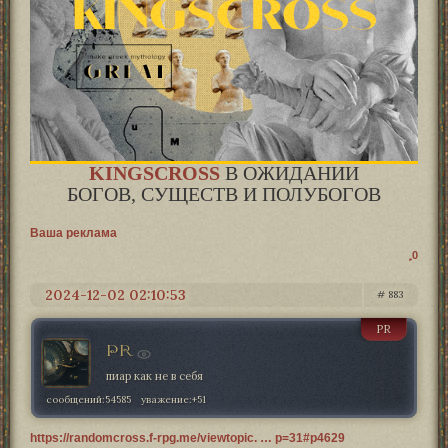
KINGSCROSS
В ОЖИДАНИИ
БОГОВ, СУЩЕСТВ И ПОЛУБОГОВ
Ваша реклама
0
2024-12-02 02:10:53
883
PR
PR
пиар как не в себя
сообщений:
54585
уважение:
+51
https://randomcross.f-rpg.me/viewtopic. … p=31#p4629