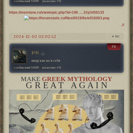
сообщений:
54585
уважение:
+51
https://memlane.ru/viewtopic.php?id=196 … 2#p3456135
0
2024-12-02 02:02:52
882
PR
PR
пиар как не в себя
сообщений:
54585
уважение:
+51
MAKE
GREEK MYTHOLOGY
G R E A T A G A I N