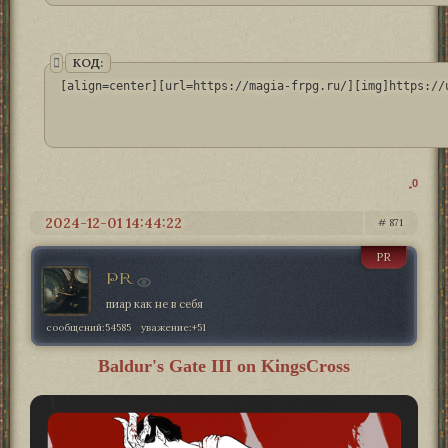
КОД:
[align=center][url=https://magia-frpg.ru/][img]https://
0
2024-12-01 14:44:22
871
PR
PR
пиар как не в себя
сообщений:
54585
уважение:
+51
Baldur's Gate III on KingsCross