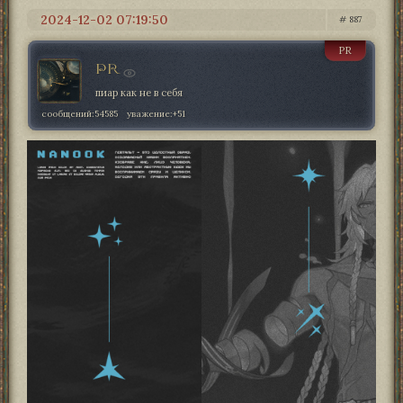
2024-12-02 07:19:50
887
PR
PR
пиар как не в себя
сообщений:
54585
уважение:
+51