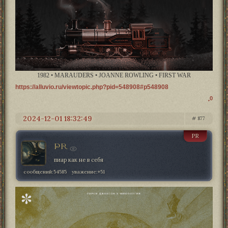
1982 • MARAUDERS • JOANNE ROWLING • FIRST WAR
https://alluvio.ru/viewtopic.php?pid=548908#p548908
0
2024-12-01 18:32:49
877
PR
PR
пиар как не в себя
сообщений:
54585
уважение:
+51