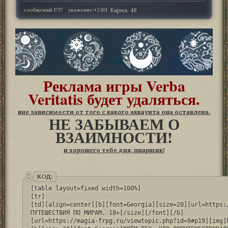
сообщений:
1757
уважение:
+2301
Карма:
48
Реклама игры Verba
Veritatis будет удаляться.
вне зависимости от того с какого аккаунта она оставлена.
НЕ ЗАБЫВАЕМ О
ВЗАИМНОСТИ!
и хорошего тебе дня, пиарщик!
КОД:
[table layout=fixed width=100%]

[tr]

[td][align=center][b][font=Georgia][size=20][url=https:
ПУТЕШЕСТВИЯ ПО МИРАМ. 18+[/size][/font][/b]

[url=https://magia-frpg.ru/viewtopic.php?id=9#p19][img]