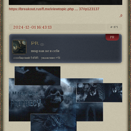
https://breakout.rusff.me/viewtopic.php … 37#p123137
0
2024-12-01 16:43:13
875
PR
PR
пиар как не в себя
сообщений:
54585
уважение:
+51