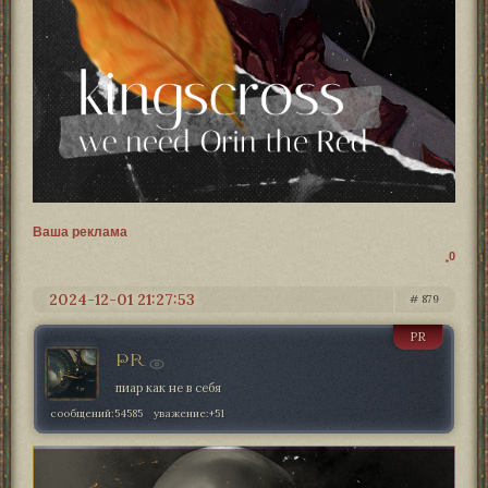
Ваша реклама
0
2024-12-01 21:27:53
879
PR
PR
пиар как не в себя
сообщений:
54585
уважение:
+51