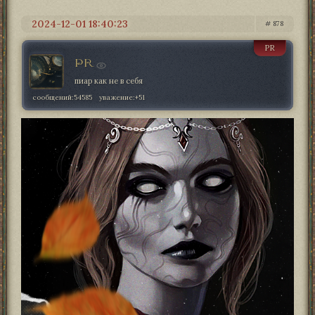
2024-12-01 18:40:23
878
PR
PR
пиар как не в себя
сообщений:
54585
уважение:
+51