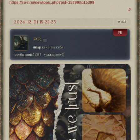
https://so-r.ru/viewtopic.php?pid=15399#p15399
0
2024-12-01 15:22:23
873
PR
PR
пиар как не в себя
сообщений:
54585
уважение:
+51