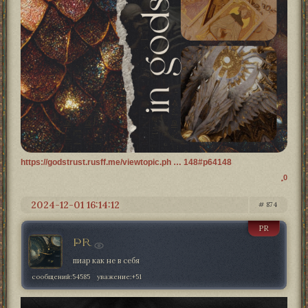
https://godstrust.rusff.me/viewtopic.ph … 148#p64148
0
2024-12-01 16:14:12
874
PR
PR
пиар как не в себя
сообщений:
54585
уважение:
+51