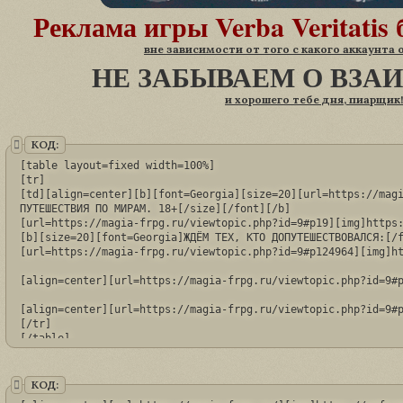
Реклама игры Verba Veritatis 
вне зависимости от того с какого аккаунта 
НЕ ЗАБЫВАЕМ О ВЗА
и хорошего тебе дня, пиарщик!
КОД:
[table layout=fixed width=100%]

[tr]

[td][align=center][b][font=Georgia][size=20][url=https://magi
ПУТЕШЕСТВИЯ ПО МИРАМ. 18+[/size][/font][/b]

[url=https://magia-frpg.ru/viewtopic.php?id=9#p19][img]https:
[b][size=20][font=Georgia]ЖДЁМ ТЕХ, КТО ДОПУТЕШЕСТВОВАЛСЯ:[/f
[url=https://magia-frpg.ru/viewtopic.php?id=9#p124964][img]ht
[align=center][url=https://magia-frpg.ru/viewtopic.php?id=9#p
[align=center][url=https://magia-frpg.ru/viewtopic.php?id=9#p
[/tr]

[/table]
КОД: