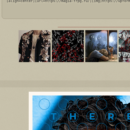
[align=center][url=https://magia-frpg.ru/][img]https://upfor