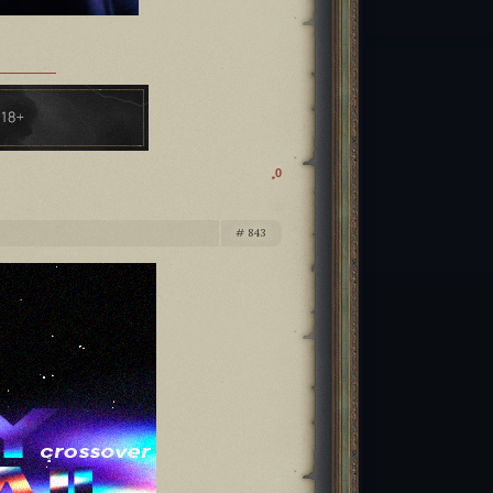
0
843