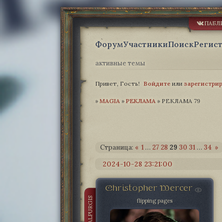
ПАБЛ
Форум
Участники
Поиск
Регис
активные темы
Привет, Гость!
Войдите
или
зарегистри
»
MAGIA­
»
РЕКЛАМА
»
РЕКЛАМА 79
Страница:
«
1
…
27
28
29
30
31
…
34
»
2024-10-28 23:21:00
Christopher Mercer
VALPURGIS
flipping pages