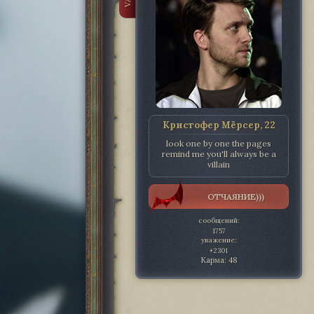
Кристофер Мёрсер, 22
look one by one the pages
remind me you'll always be a
villain
ОТЧАЯНИЕ)))
сообщений:
1757
уважение:
+2301
Карма:
48