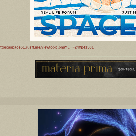
https://space51.rusff.me/viewtopic.php? … =24#p41501