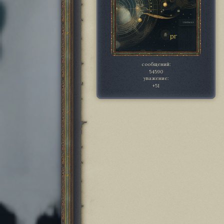
сообщений:
54590
уважение:
+51