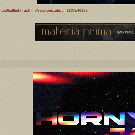
ttp://halflight.rusff.me/viewtopic.php … 182#p40182