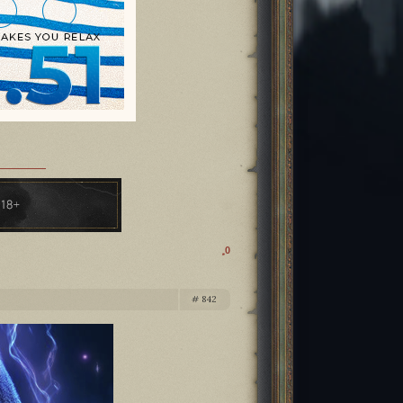
0
842