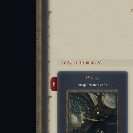
h
2024-11-30 18:46:26
PR
PR
пиар как не в себя