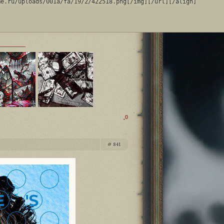
me.ru/uploads/001a/fa/19/2/422518.png[/img][/url][/align]
0
841