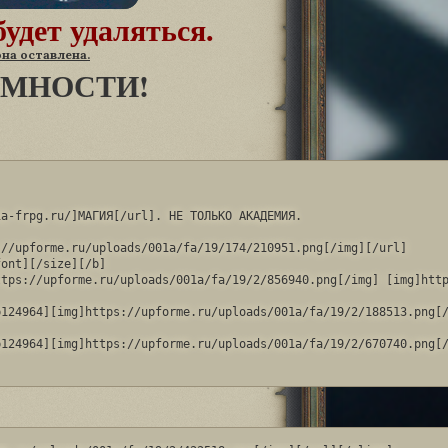
будет удаляться.
она оставлена.
ИМНОСТИ!
a-frpg.ru/]МАГИЯ[/url]. НЕ ТОЛЬКО АКАДЕМИЯ.

//upforme.ru/uploads/001a/fa/19/174/210951.png[/img][/url]

ont][/size][/b]

tps://upforme.ru/uploads/001a/fa/19/2/856940.png[/img] [img]http
124964][img]https://upforme.ru/uploads/001a/fa/19/2/188513.png[/
124964][img]https://upforme.ru/uploads/001a/fa/19/2/670740.png[/