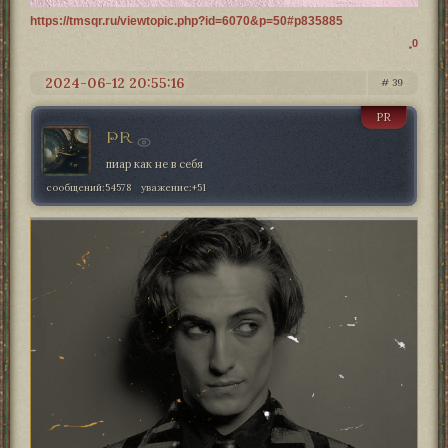
https://tmsqr.ru/viewtopic.php?id=6070&p=50#p835885
0
2024-06-12 20:55:16
39
PR
PR
пиар как не в себя
сообщений:
54578
уважение:
+51