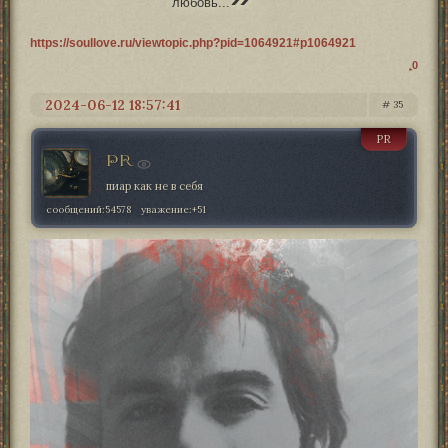
любовь...
https://soullove.ru/viewtopic.php?pid=1064921#p1064921
0
2024-06-12 18:57:41
35
PR
PR
пиар как не в себя
сообщений:
54578
уважение:
+51