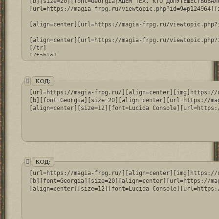
[b][size=20][font=Georgia]ЖДЁМ ТЕХ, КТО ДОПУТЕШЕСТВОВАЛС
[url=https://magia-frpg.ru/viewtopic.php?id=9#p124964][
[align=center][url=https://magia-frpg.ru/viewtopic.php?
[align=center][url=https://magia-frpg.ru/viewtopic.php?
[/tr]

[/table]
КОД:
[url=https://magia-frpg.ru/][align=center][img]https://
[b][font=Georgia][size=20][align=center][url=https://ma
[align=center][size=12][font=Lucida Console][url=https:
КОД:
[url=https://magia-frpg.ru/][align=center][img]https://
[b][font=Georgia][size=20][align=center][url=https://ma
[align=center][size=12][font=Lucida Console][url=https: