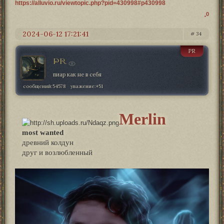
https://alluvio.ru/viewtopic.php?pid=430998#p430998
0
2024-06-12 17:21:41
34
PR
PR
пиар как не в себя
сообщений:
54578
уважение:
+51
Merlin
most wanted
древний колдун
друг и возлюбленный