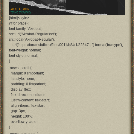
[html]<style>
@font-face {
font-family: 'Akrobat';
src: url('Akrobat-Regular.eot');
src: local('Akrobat-Regular'),
url('https://forumstatic.ru/files/0011/b8/a1/82847.ttf') format('truetype');
font-weight: normal;
font-style: normal;
}
.news_scroll {
margin: 0 !important;
list-style: none;
padding: 0 !important;
display: flex;
flex-direction: column;
justify-content: flex-start;
align-items: flex-start;
gap: 3px;
height: 100%;
overflow-y: auto;
}