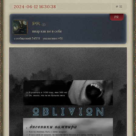
2024-06-12 16:30:38
32
PR
PR
пиар как не в себя
сообщений:
54578
уважение:
+51