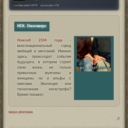
сообщений:
54578
уважение:
+51
НСК. Омегаверс
Новсиб 2104 года
-
многонациональный город
амбиций и мечтаний. Именно
здесь происходят события
будущего, в котором строят
свою жизнь не только
привычные мужчины и
женщины, но и альфы с
омегами. Эволюция или
техногенная катастрофа?
Время покажет.
ваша реклама
0