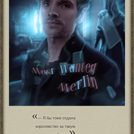
«
— Я бы тоже отдала
королевство за такую
»