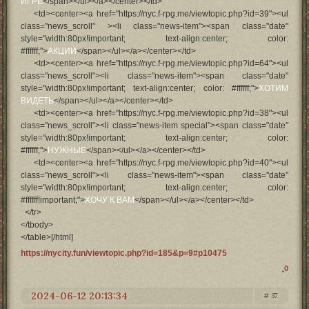
ИГРЕ
</span></ul></a></center></td>
<td><center><a href="https://nyc.f-rpg.me/viewtopic.php?id=39"><ul
class="news_scroll" ><li class="news-item"><span class="date"
style="width:80px!important; text-align:center; color:
#ffffff;">
АКЦИИ
</span></ul></a></center></td>
<td><center><a href="https://nyc.f-rpg.me/viewtopic.php?id=64"><ul
class="news_scroll"><li class="news-item"><span class="date"
style="width:80px!important; text-align:center; color: #ffffff;">
ХОТИМ
ВИДЕТЬ
</span></ul></a></center></td>
<td><center><a href="https://nyc.f-rpg.me/viewtopic.php?id=38"><ul
class="news_scroll"><li class="news-item special"><span class="date"
style="width:80px!important; text-align:center; color:
#ffffff;">
НУЖНЫЕ
</span></ul></a></center></td>
<td><center><a href="https://nyc.f-rpg.me/viewtopic.php?id=40"><ul
class="news_scroll"><li class="news-item"><span class="date"
style="width:80px!important; text-align:center; color:
#ffffff!important;">
ХОЧУ К ВАМ
</span></ul></a></center></td>
</tr>
</tbody>
</table>[/html]
https://nycity.fun/viewtopic.php?id=185&p=9#p10475
0
2024-06-12 20:13:34
37