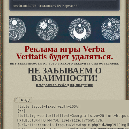
сообщений:
1755
уважение:
+2301
Карма:
48
Реклама игры Verba
Veritatis будет удаляться.
вне зависимости от того с какого аккаунта она оставлена.
НЕ ЗАБЫВАЕМ О
ВЗАИМНОСТИ!
и хорошего тебе дня, пиарщик!
КОД:
[table layout=fixed width=100%]

[tr]

[td][align=center][b][font=Georgia][size=20][url=https:
ПУТЕШЕСТВИЯ ПО МИРАМ. 18+[/size][/font][/b]

[url=https://magia-frpg.ru/viewtopic.php?id=9#p19][img]