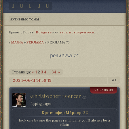
активные темы
Привет, Гость!
Войдите
или
зарегистрируйтесь
.
»
MAGIA­
»
РЕКЛАМА
»
РЕКЛАМА 75
реклама 75
Страница:
«
1
2
3
4
…
34
»
2024-06-11 14:59:19
1
VALPURGIS
Christopher Mercer
flipping pages
Кристофер Мёрсер, 22
look one by one the pages remind me you'll always be a
villain