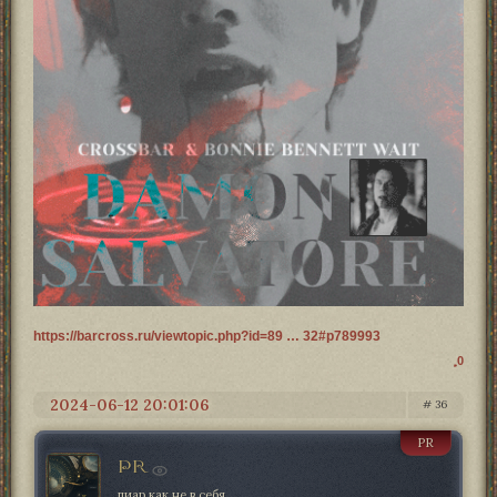
https://barcross.ru/viewtopic.php?id=89 … 32#p789993
0
2024-06-12 20:01:06
36
PR
PR
пиар как не в себя