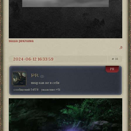
ваша реклама
0
2024-06-12 16:33:59
33
PR
PR
пиар как не в себя
сообщений:
54578
уважение:
+51