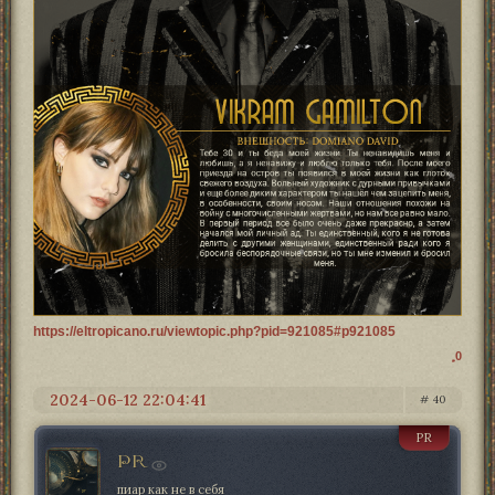
https://eltropicano.ru/viewtopic.php?pid=921085#p921085
0
2024-06-12 22:04:41
40
PR
PR
пиар как не в себя