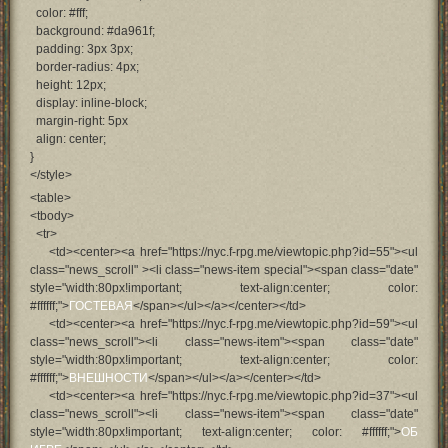
color: #fff;
background: #da961f;
padding: 3px 3px;
border-radius: 4px;
height: 12px;
display: inline-block;
margin-right: 5px
align: center;
}
</style>
<table>
<tbody>
<tr>
<td><center><a href="https://nyc.f-rpg.me/viewtopic.php?id=55"><ul
class="news_scroll" ><li class="news-item special"><span class="date"
style="width:80px!important; text-align:center; color:
#ffffff;">
ГОСТЕВАЯ
</span></ul></a></center></td>
<td><center><a href="https://nyc.f-rpg.me/viewtopic.php?id=59"><ul
class="news_scroll"><li class="news-item"><span class="date"
style="width:80px!important; text-align:center; color:
#ffffff;">
ВНЕШНОСТИ
</span></ul></a></center></td>
<td><center><a href="https://nyc.f-rpg.me/viewtopic.php?id=37"><ul
class="news_scroll"><li class="news-item"><span class="date"
style="width:80px!important; text-align:center; color: #ffffff;">
ОБ