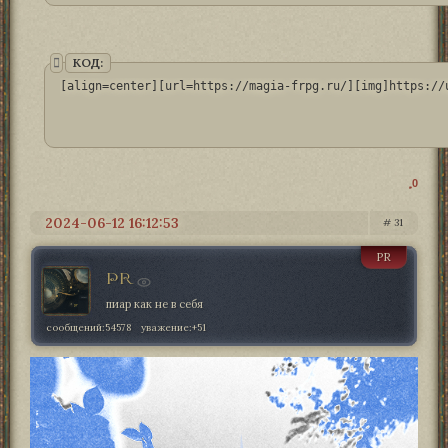
КОД:
[align=center][url=https://magia-frpg.ru/][img]https://
0
2024-06-12 16:12:53
31
PR
PR
пиар как не в себя
сообщений:
54578
уважение:
+51