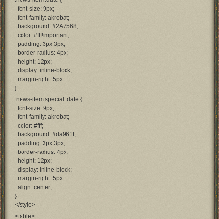
.news-item .date {
font-size: 9px;
font-family: akrobat;
background: #2A7568;
color: #fff!important;
padding: 3px 3px;
border-radius: 4px;
height: 12px;
display: inline-block;
margin-right: 5px
}
.news-item.special .date {
font-size: 9px;
font-family: akrobat;
color: #fff;
background: #da961f;
padding: 3px 3px;
border-radius: 4px;
height: 12px;
display: inline-block;
margin-right: 5px
align: center;
}
</style>
<table>