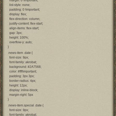
margin: 0 !important;
list-style: none;
padding: 0 !important;
display: flex;
flex-direction: column;
justify-content: flex-start;
align-items: flex-start;
gap: 3px;
height: 100%;
overflow-y: auto;
}
.news-item .date {
font-size: 9px;
font-family: akrobat;
background: #2A7568;
color: #fff!important;
padding: 3px 3px;
border-radius: 4px;
height: 12px;
display: inline-block;
margin-right: 5px
}
.news-item.special .date {
font-size: 9px;
font-family: akrobat;