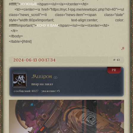
#ffffff;">
НУЖНЫЕ
</span></ul></a></center></td>
<td><center><a href="https://nyc.f-rpg.me/viewtopic.php?id=40"><ul
class="news_scroll"><li class="news-item"><span class="date"
style="width:80px!important; text-align:center; color:
#ffffff!important;">
ХОЧУ К ВАМ
</span></ul></a></center></td>
</tr>
</tbody>
</table>[/html]
0
2024-06-13 00:17:34
43
PR
Мийрон
пиар на заказ
сообщений:
41127
уважение:
+5