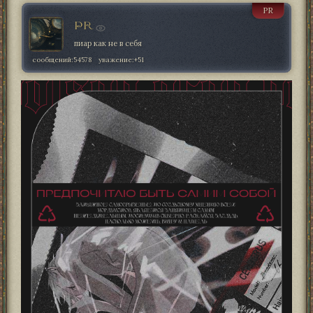
PR
PR
пиар как не в себя
сообщений:
54578
уважение:
+51