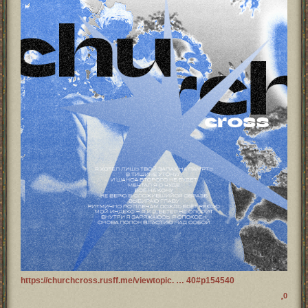
https://churchcross.rusff.me/viewtopic. … 40#p154540
0