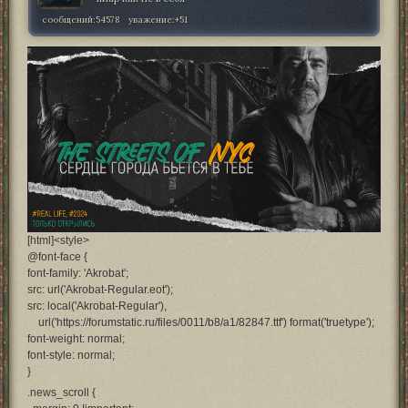
сообщений:
54578
уважение:
+51
[html]<style>
@font-face {
font-family: 'Akrobat';
src: url('Akrobat-Regular.eot');
src: local('Akrobat-Regular'),
url('https://forumstatic.ru/files/0011/b8/a1/82847.ttf') format('truetype');
font-weight: normal;
font-style: normal;
}
.news_scroll {