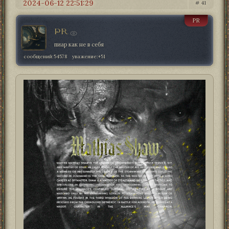
2024-06-12 22:51:29
41
PR
PR
пиар как не в себя
сообщений:
54578
уважение:
+51