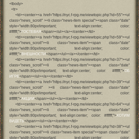
<tbody>
<tr>
<td><center><a href="https://nyc.f-rpg.me/viewtopic.php?id=55"><ul
class="news_scroll" ><li class="news-item special"><span class="date"
style="width:80px!important; text-align:center; color:
#ffffff;">
ГОСТЕВАЯ
</span></ul></a></center></td>
<td><center><a href="https://nyc.f-rpg.me/viewtopic.php?id=59"><ul
class="news_scroll"><li class="news-item"><span class="date"
style="width:80px!important; text-align:center; color:
#ffffff;">
ВНЕШНОСТИ
</span></ul></a></center></td>
<td><center><a href="https://nyc.f-rpg.me/viewtopic.php?id=37"><ul
class="news_scroll"><li class="news-item"><span class="date"
style="width:80px!important; text-align:center; color: #ffffff;">
ОБ
ИГРЕ
</span></ul></a></center></td>
<td><center><a href="https://nyc.f-rpg.me/viewtopic.php?id=39"><ul
class="news_scroll" ><li class="news-item"><span class="date"
style="width:80px!important; text-align:center; color:
#ffffff;">
АКЦИИ
</span></ul></a></center></td>
<td><center><a href="https://nyc.f-rpg.me/viewtopic.php?id=64"><ul
class="news_scroll"><li class="news-item"><span class="date"
style="width:80px!important; text-align:center; color: #ffffff;">
ХОТИМ
ВИДЕТЬ
</span></ul></a></center></td>
<td><center><a href="https://nyc.f-rpg.me/viewtopic.php?id=38"><ul
class="news_scroll"><li class="news-item special"><span class="date"
style="width:80px!important; text-align:center; color: