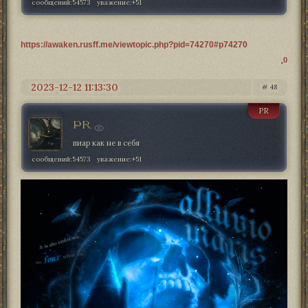
сообщений:
54573
уважение:
+51
https://awaken.rusff.me/viewtopic.php?pid=74270#p74270
0
2023-12-12 11:13:30
48
PR
PR
пиар как не в себя
сообщений:
54573
уважение:
+51