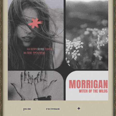
✦
роли
гостевая