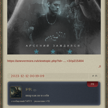
https://anevermore.ru/viewtopic.php?id= … =3#p215404
0
2023-12-12 00:19:09
35
PR
PR
пиар как не в себя
сообщений:
54573
уважение:
+51