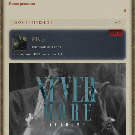
Ваша реклама
0
2023-12-11 21:31:04
34
PR
PR
пиар как не в себя
сообщений:
54573
уважение:
+51