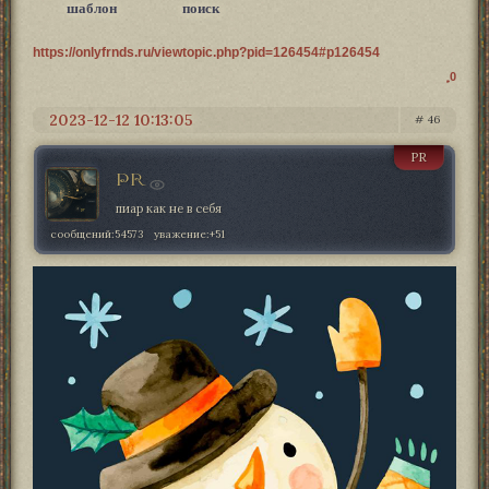
шаблон
поиск
https://onlyfrnds.ru/viewtopic.php?pid=126454#p126454
0
2023-12-12 10:13:05
46
PR
PR
пиар как не в себя
сообщений:
54573
уважение:
+51