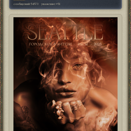
сообщений:
54573
уважение:
+51