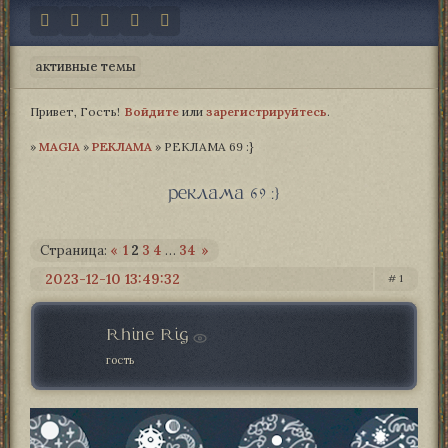
активные темы
Привет, Гость!
Войдите
или
зарегистрируйтесь
.
»
MAGIA­
»
РЕКЛАМА
»
РЕКЛАМА 69 :}
реклама 69 :}
Страница:
«
1
2
3
4
…
34
»
2023-12-10 13:49:32
1
Rhine Rig
гость