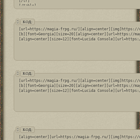
[/tr]

[/table]
КОД:
[url=https://magia-frpg.ru/][align=center][img]https://
[b][font=Georgia][size=20][align=center][url=https://ma
[align=center][size=12][font=Lucida Console][url=https:
КОД:
[url=https://magia-frpg.ru/][align=center][img]https://
[b][font=Georgia][size=20][align=center][url=https://ma
[align=center][size=12][font=Lucida Console][url=https:
КОД:
[align=center][url=https://magia-frpg.ru/][img]https://