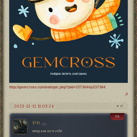
http://gemcross.ru/viewtopic.php?pid=337364#p337364
0
2023-12-12 11:03:24
47
PR
PR
пиар как не в себя