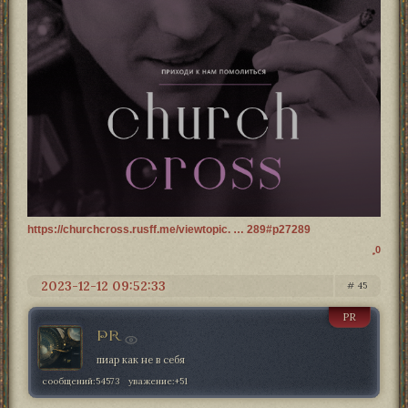
https://churchcross.rusff.me/viewtopic. … 289#p27289
0
2023-12-12 09:52:33
45
PR
PR
пиар как не в себя
сообщений:
54573
уважение:
+51