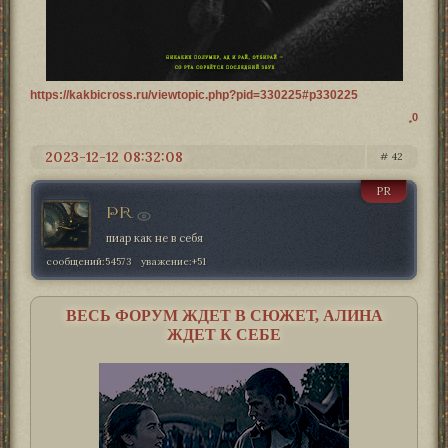
https://kakbicross.ru/viewtopic.php?pid=330225#p330225
0
2023-12-12 08:32:08
42
PR
PR
пиар как не в себя
сообщений:
54573
уважение:
+51
ВЕСЬ ФОРУМ ЖДЕТ В СЮЖЕТ, АЛИНА
ЖДЕТ К СЕБЕ