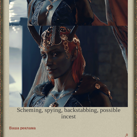
Scheming, spying, backstabbing, possible
incest
Ваша реклама
0