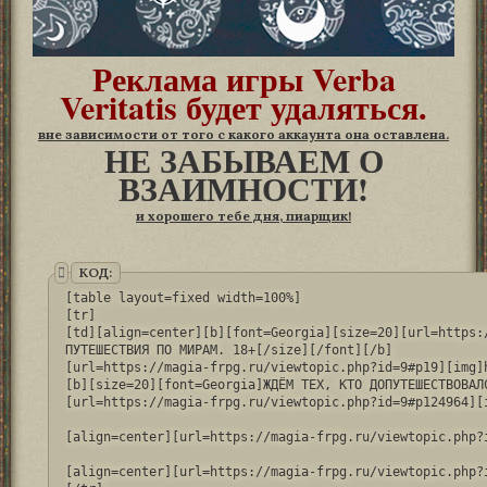
Реклама игры Verba
Veritatis будет удаляться.
вне зависимости от того с какого аккаунта она оставлена.
НЕ ЗАБЫВАЕМ О
ВЗАИМНОСТИ!
и хорошего тебе дня, пиарщик!
КОД:
[table layout=fixed width=100%]

[tr]

[td][align=center][b][font=Georgia][size=20][url=https:
ПУТЕШЕСТВИЯ ПО МИРАМ. 18+[/size][/font][/b]

[url=https://magia-frpg.ru/viewtopic.php?id=9#p19][img]
[b][size=20][font=Georgia]ЖДЁМ ТЕХ, КТО ДОПУТЕШЕСТВОВАЛС
[url=https://magia-frpg.ru/viewtopic.php?id=9#p124964][
[align=center][url=https://magia-frpg.ru/viewtopic.php?
[align=center][url=https://magia-frpg.ru/viewtopic.php?