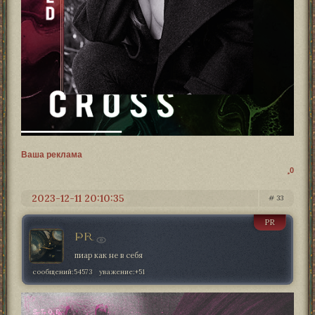
Ваша реклама
0
2023-12-11 20:10:35
33
PR
PR
пиар как не в себя
сообщений:
54573
уважение:
+51