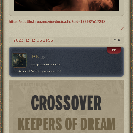
https://seattle.f-rpg.me/viewtopic.php?pid=17298#p17298
0
2023-12-12 06:21:56
38
PR
PR
пиар как не в себя
сообщений:
54573
уважение:
+51