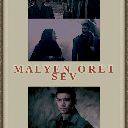
M A L Y E N O R E T
S E V