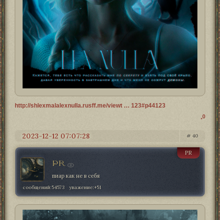
http://shlexmalalexnulla.rusff.me/viewt … 123#p44123
0
2023-12-12 07:07:28
40
PR
PR
пиар как не в себя
сообщений:
54573
уважение:
+51