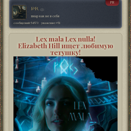
PR
PR
пиар как не в себя
сообщений:
54573
уважение:
+51
Lex mala Lex nulla!
Elizabeth Hill ищет любимую
тетушку!