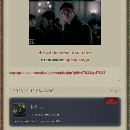
the grishaverse: dark tales
откликайся
сразу сюда
http://grishaversesab.ru/viewtopic.php?pid=47033#p47033
0
2023-12-12 08:42:06
43
PR
PR
пиар как не в себя
сообщений:
54573
уважение:
+51