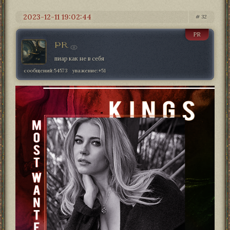
2023-12-11 19:02:44
32
PR
PR
пиар как не в себя
сообщений:
54573
уважение:
+51