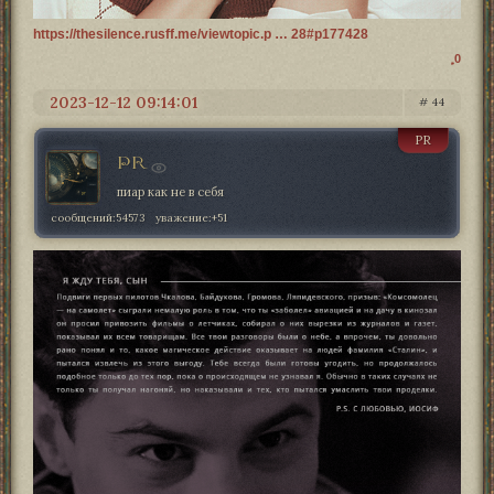
https://thesilence.rusff.me/viewtopic.p … 28#p177428
0
2023-12-12 09:14:01
44
PR
PR
пиар как не в себя
сообщений:
54573
уважение:
+51