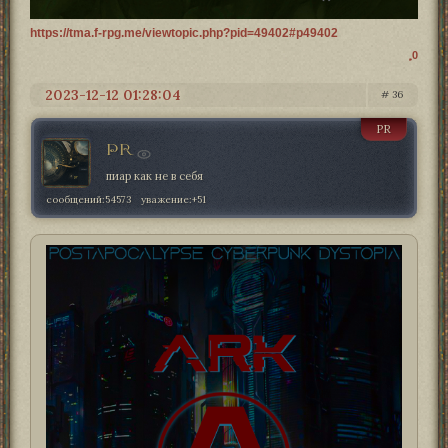
https://tma.f-rpg.me/viewtopic.php?pid=49402#p49402
0
2023-12-12 01:28:04
36
PR
PR
пиар как не в себя
сообщений:
54573
уважение:
+51