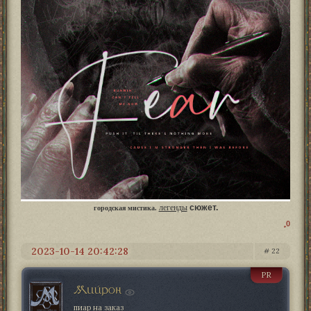
легенды
сюжет.
городская мистика.
0
2023-10-14 20:42:28
22
PR
Мийрон
пиар на заказ