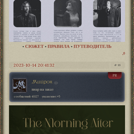
•
СЮЖЕТ
•
ПРАВИЛА
•
ПУТЕВОДИТЕЛЬ
0
2023-10-14 20:41:32
16
PR
Мийрон
пиар на заказ
сообщений:
41127
уважение:
+5