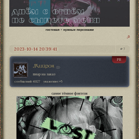
гостевая
×
нужные персонажи
0
2023-10-14 20:39:41
7
PR
Мийрон
пиар на заказ
сообщений:
41127
уважение:
+5
самое тёмное фэнтези