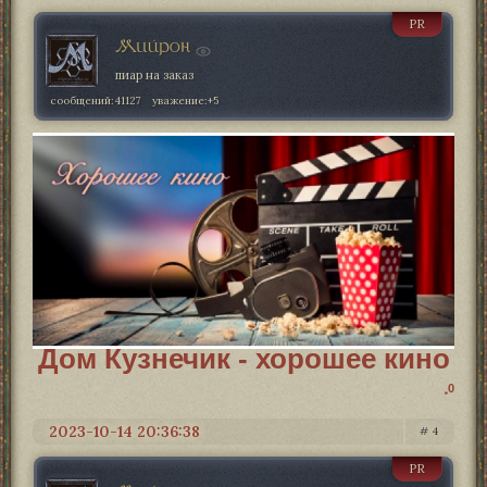
PR
Мийрон
пиар на заказ
сообщений:
41127
уважение:
+5
Дом Кузнечик - хорошее кино
0
2023-10-14 20:36:38
4
PR