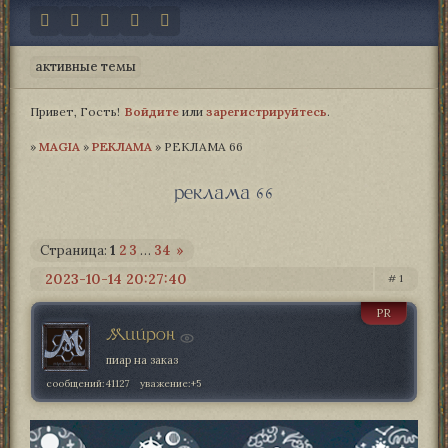
активные темы
Привет, Гость!
Войдите
или
зарегистрируйтесь
.
»
MAGIA­
»
РЕКЛАМА
»
РЕКЛАМА 66
реклама 66
Страница:
1
2
3
…
34
»
2023-10-14 20:27:40
1
PR
Мийрон
пиар на заказ
сообщений:
41127
уважение:
+5