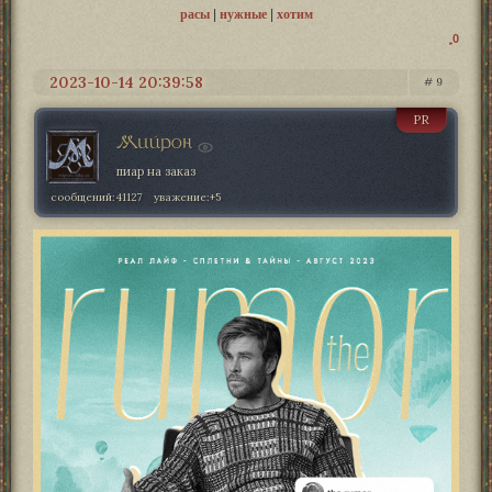
расы
|
нужные
|
хотим
0
2023-10-14 20:39:58
9
PR
Мийрон
пиар на заказ
сообщений:
41127
уважение:
+5