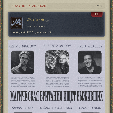
2023-10-14 20:41:20
15
PR
Мийрон
пиар на заказ
сообщений:
41127
уважение:
+5