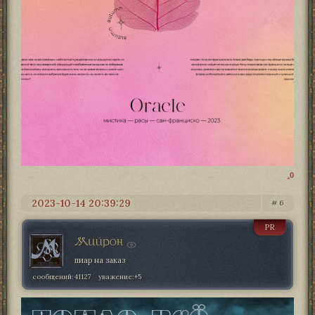
0
2023-10-14 20:39:29
6
PR
Мийрон
пиар на заказ
сообщений:
41127
уважение:
+5