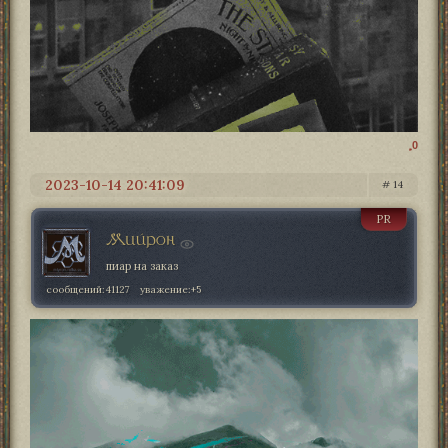
0
2023-10-14 20:41:09
14
PR
Мийрон
пиар на заказ
сообщений:
41127
уважение:
+5