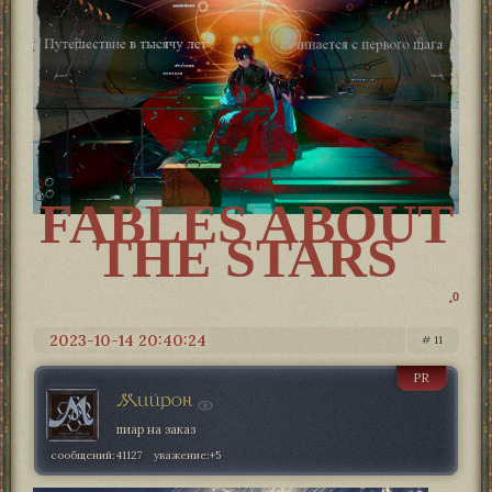
FABLES ABOUT
THE STARS
0
2023-10-14 20:40:24
11
PR
Мийрон
пиар на заказ
сообщений:
41127
уважение:
+5