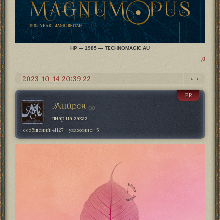
HP — 1985 — TECHNOMAGIC AU
0
2023-10-14 20:39:22
5
PR
Мийрон
пиар на заказ
сообщений:
41127
уважение:
+5