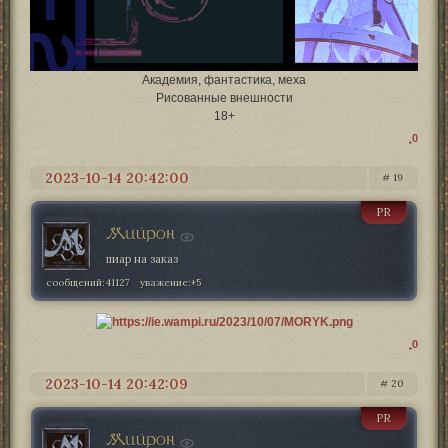
Академия, фантастика, меха
Рисованные внешности
18+
0
2023-10-14 20:42:00
19
PR
Мийрон
пиар на заказ
сообщений:
41127
уважение:
+5
0
2023-10-14 20:42:09
20
PR
Мийрон