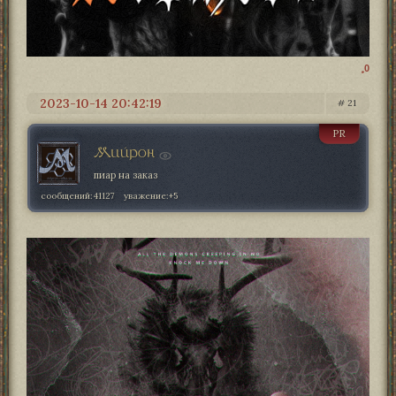
0
2023-10-14 20:42:19
21
PR
Мийрон
пиар на заказ
сообщений:
41127
уважение:
+5