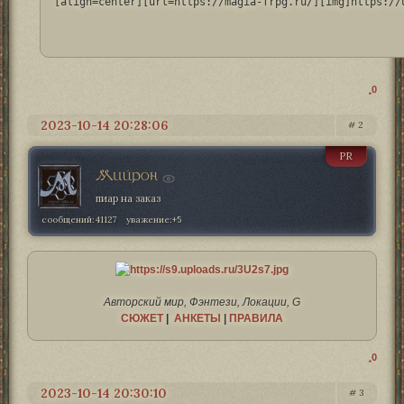
[align=center][url=https://magia-frpg.ru/][img]https://
0
2023-10-14 20:28:06
2
PR
Мийрон
пиар на заказ
сообщений:
41127
уважение:
+5
Авторский мир, Фэнтези, Локации, G
СЮЖЕТ
|
АНКЕТЫ
|
ПРАВИЛА
0
2023-10-14 20:30:10
3