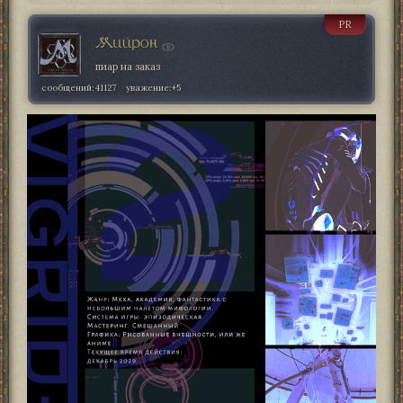
PR
Мийрон
пиар на заказ
сообщений:
41127
уважение:
+5