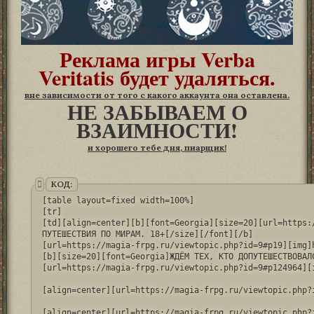
Реклама игры Verba
Veritatis будет удаляться.
вне зависимости от того с какого аккаунта она оставлена.
НЕ ЗАБЫВАЕМ О
ВЗАИМНОСТИ!
и хорошего тебе дня, пиарщик!
КОД:
[table layout=fixed width=100%]

[tr]

[td][align=center][b][font=Georgia][size=20][url=https:
ПУТЕШЕСТВИЯ ПО МИРАМ. 18+[/size][/font][/b]

[url=https://magia-frpg.ru/viewtopic.php?id=9#p19][img]
[b][size=20][font=Georgia]ЖДЁМ ТЕХ, КТО ДОПУТЕШЕСТВОВАЛС
[url=https://magia-frpg.ru/viewtopic.php?id=9#p124964][
[align=center][url=https://magia-frpg.ru/viewtopic.php?
[align=center][url=https://magia-frpg.ru/viewtopic.php?