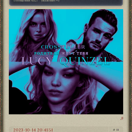
сообщений:
41127
уважение:
+5
0
2023-10-14 20:41:51
18