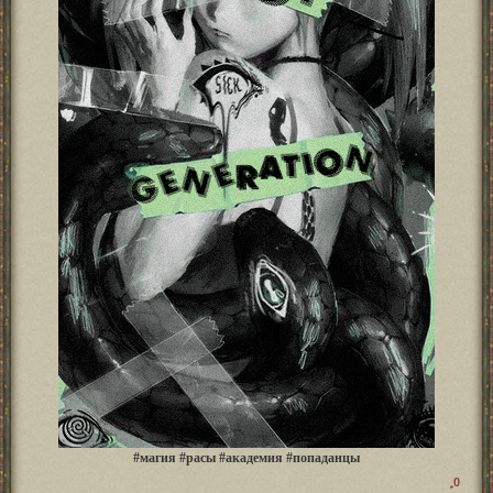
#магия #расы #академия #попаданцы
0