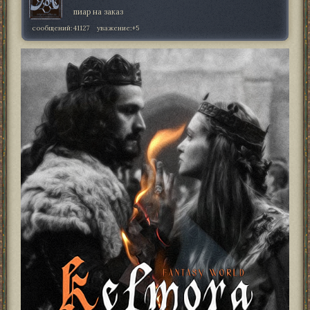
пиар на заказ
сообщений:
41127
уважение:
+5