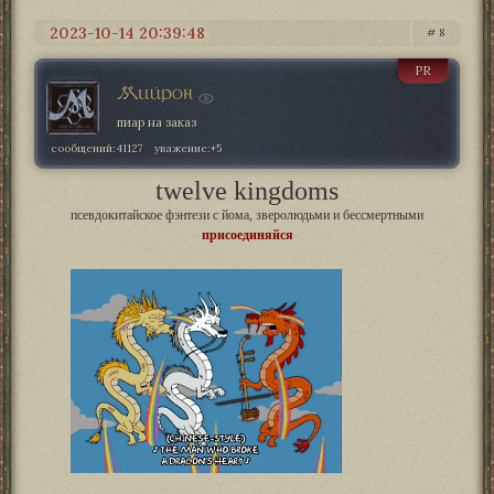
2023-10-14 20:39:48
8
PR
Мийрон
пиар на заказ
сообщений:
41127
уважение:
+5
twelve kingdoms
псевдокитайское фэнтези с йома, зверолюдьми и бессмертными
присоединяйся