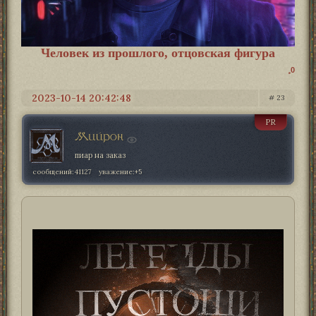
Человек из прошлого, отцовская фигура
0
2023-10-14 20:42:48
23
PR
Мийрон
пиар на заказ
сообщений:
41127
уважение:
+5