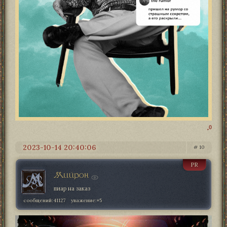
0
2023-10-14 20:40:06
10
PR
Мийрон
пиар на заказ
сообщений:
41127
уважение:
+5