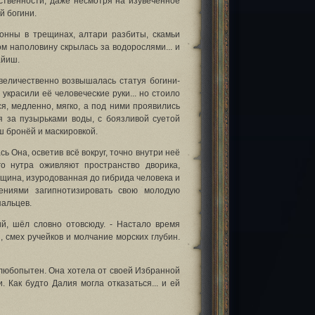
твенности, даже несмотря на изувеченное
й богини.
онны в трещинах, алтари разбиты, скамьи
м наполовину скрылась за водорослями... и
айиш.
 величественно возвышалась статуя богини-
украсили её человеческие руки... но стоило
я, медленно, мягко, а под ними проявились
я за пузырьками воды, с боязливой суетой
 бронёй и маскировкой.
ь Она, осветив всё вокруг, точно внутри неё
го нутра оживляют пространство дворика,
щина, изуродованная до гибрида человека и
ениями загипнотизировать свою молодую
пальцев.
ий, шёл словно отовсюду. - Настало время
 смех ручейков и молчание морских глубин.
 любопытен. Она хотела от своей Избранной
 Как будто Далия могла отказаться... и ей