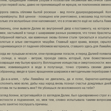
огням, придающим тёмным узорам и позабытым письменам мистичной таинс
нутро первой залы, давно не принимающий ни жрецов, ни поклонников змеино
Дорога сквозь обломки былой роскоши - вид почти душераздирающий. Кол
перевёрнуты. Всё ценное - похищено или уничтожено, а мозаика под потолко
только эти волшебные огни напоминают, что в этом месте ещё не забыта Лам
Наконец, огни вывели Далию во внутренний двор к постаменту, на котором
змеи, застывшей в танце с шакрамами разных размеров, что точно браслеты 
Избранной явиться, как каменные оковы богини стали трескаться и осыпатьс
золотые и алые светящиеся чешуйки. Главный идол храма, вскоре, скрылс
поднимающихся от падения обломков материала, ставшего здесь для Ламайиш
Когда же пузырьки исчезли, огни-проводники погасли, и перед Далией появилас
- солнце, а чешуя - витраж, проходя сквозь который, лучи божественно
возвращая ему былую красоту. Воплощение изящества и смертоносности: жен
змеи, извивающаяся в воде в полутанце, точно стремясь своими движ
избранницу, введя в транс вращением шакрамов и методичными переборами 
- Да-а-а-алия, - губы Ламайиш не двигались, да и голос, бархатно-шипящ
исполнить мою волю, дабы наш народ вновь познал счастье дождливых дней,
Готова ли ты внимать мне? Не убоишься ли возложенного на тебя?
Взгляд богини, встретившийся со взглядом Далии, был одновременно строг и
честности и подчинения, но, меж тем, словно испытывала такими вопросами.
было занятно послушать причины.