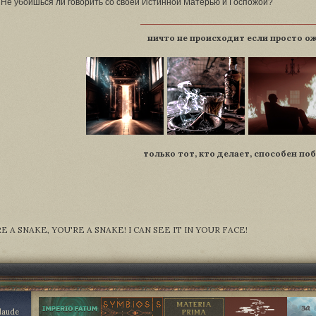
- Не убоишься ли говорить со своей Истинной Матерью и Госпожой?
ничто не происходит если просто о
только тот, кто делает, способен по
E A SNAKE, YOU'RE A SNAKE! I CAN SEE IT IN YOUR FACE!
Claude