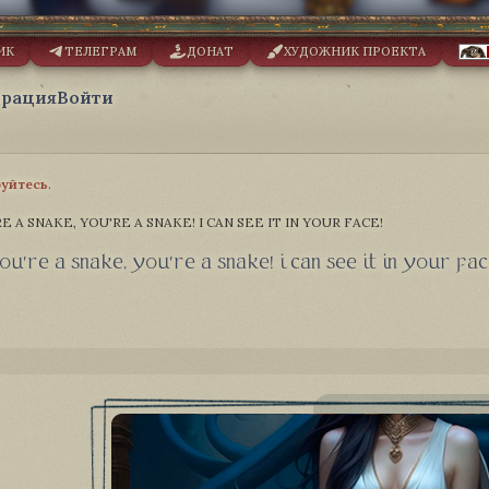
ИК
ТЕЛЕГРАМ
ДОНАТ
ХУДОЖНИК ПРОЕКТА
трация
Войти
руйтесь
.
E A SNAKE, YOU'RE A SNAKE! I CAN SEE IT IN YOUR FACE!
ou're a snake, you're a snake! i can see it in your fac