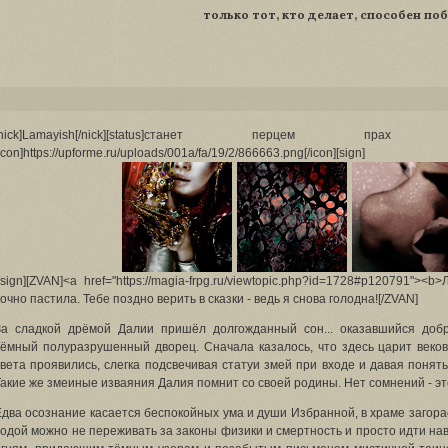
только тот, кто делает, способен по
[nick]Lamayish[/nick][status]станет перцем п
icon]https://upforme.ru/uploads/001a/fa/19/2/866663.png[/icon][sign]
/sign][ZVAN]<a href="https://magia-frpg.ru/viewtopic.php?id=1728#p120791"><
очно пастила. Тебе поздно верить в сказки - ведь я снова голодна![/ZVAN]
За сладкой дрёмой Далии пришёл долгожданный сон... оказавшийся доб
тёмный полуразрушенный дворец. Сначала казалось, что здесь царит веков
света проявились, слегка подсвечивая статуи змей при входе и давая понять
Такие же змеиные изваяния Далия помнит со своей родины. Нет сомнений - э
Едва осознание касается беспокойных ума и души Избранной, в храме загорае
водой можно не переживать за законы физики и смертность и просто идти н