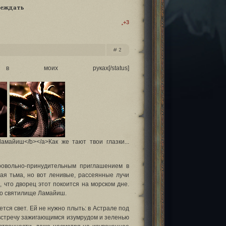
беждать
+3
2
рах в моих руках[/status]
b>Ламайиш</b></a>Как же тают твои глазки...
ровольно-принудительным приглашением в
ая тьма, но вот ленивые, рассеянные лучи
, что дворец этот покоится на морском дне.
то святилище Ламайиш.
тся свет. Ей не нужно плыть: в Астрале под
австречу зажигающимся изумрудом и зеленью