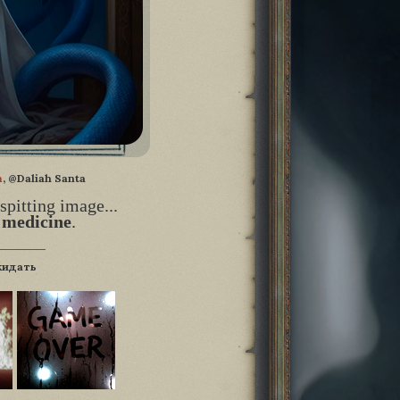
h
, @Daliah Santa
 spitting image...
 medicine
.
жидать