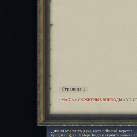
Страница:
1
»
MAGIA­
»
СЮЖЕТНЫЕ ЭПИЗОДЫ
»
YOU'R
Дизайн от
вещего духа
, арты
Erikaerai
. Вёрстка
бродяга
(
tg
,
vk
) &
Moju
. Коды и скрипты
Fumuse
, 