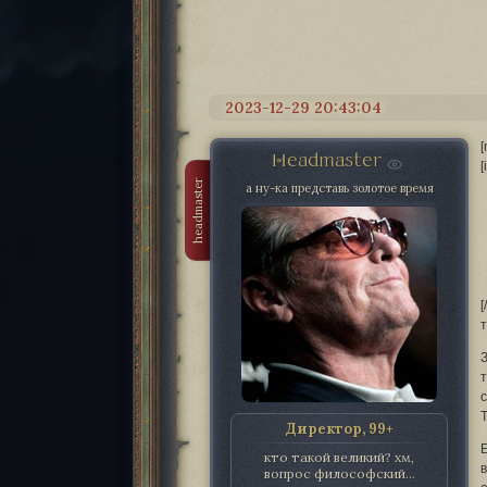
2023-12-29 20:43:04
Headmaster
[
headmaster
а ну-ка представь золотое время
[
т
Директор, 99+
кто такой великий? хм,
вопрос философский...