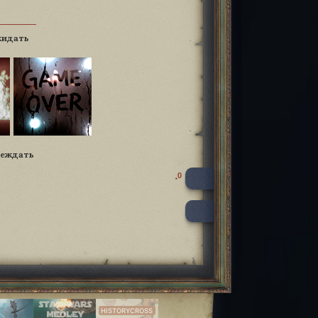
жидать
беждать
0