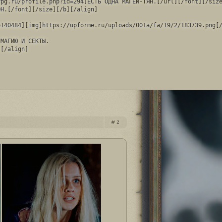
pg.ru/profile.php?id=294]ЕСТЬ ОДНА МАГЕЙ-ТЯН.[/url][/font][/size
Н.[/font][/size][/b][/align]

140484][img]https://upforme.ru/uploads/001a/fa/19/2/183739.png[/
МАГИЮ И СЕКТЫ.

][/align]
2