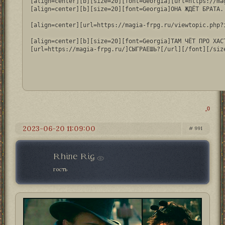
[align=center][b][size=20][font=Georgia][url=https://ma
[align=center][b][size=20][font=Georgia]ОНА ЖДЁТ БРАТА. 
[align=center][url=https://magia-frpg.ru/viewtopic.php?
[align=center][b][size=20][font=Georgia]ТАМ ЧЁТ ПРО ХАСТ
[url=https://magia-frpg.ru/]СЫГРАЕШЬ?[/url][/font][/siz
0
2023-06-20 11:09:00
991
Rhine Rig
гость