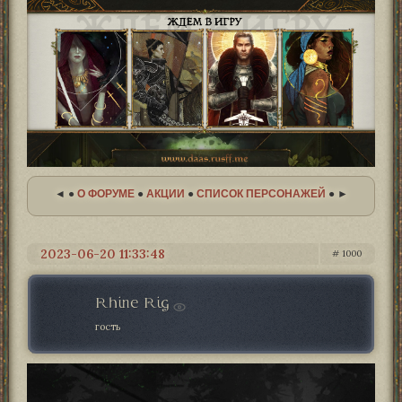
◄ ●
О ФОРУМЕ
●
АКЦИИ
●
СПИСОК ПЕРСОНАЖЕЙ
● ►
2023-06-20 11:33:48
1000
Rhine Rig
гость