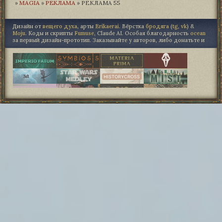
»
MAGIA­
»
РЕКЛАМА
»
РЕКЛАМА 55
Дизайн от
вещего духа
, арты
Erikaerai
. Вёрстка
бродяга
(
tg
,
vk
) &
Moju
. Коды и скрипты
Fumuse
, Claude AI. Особая благодарность
ocean
за первый дизайн-прототип. Заказывайте у авторов, либо донатьте и
"не точь в точь", либо не трогайте.