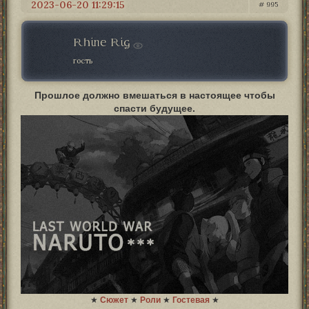
2023-06-20 11:29:15
995
Rhine Rig
гость
Прошлое должно вмешаться в настоящее чтобы
спасти будущее.
★
Сюжет
★
Роли
★
Гостевая
★