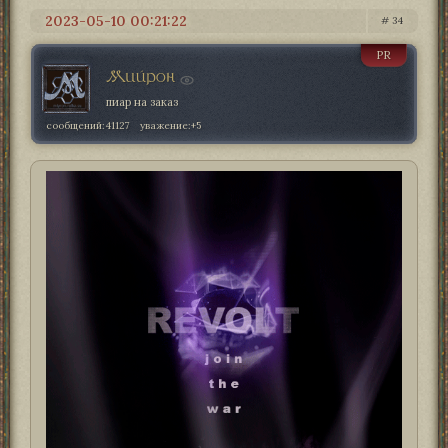
2023-05-10 00:21:22
34
PR
Мийрон
пиар на заказ
сообщений:
41127
уважение:
+5