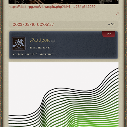
https://dis.f-rpg.me/viewtopic.php?id=1 … 28#p342089
0
2023-05-10 02:05:57
50
PR
Мийрон
пиар на заказ
сообщений:
41127
уважение:
+5