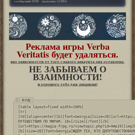
сообщений:
15158
уважение:
+23854
Реклама игры Verba
Veritatis будет удаляться.
вне зависимости от того с какого аккаунта она оставлена.
НЕ ЗАБЫВАЕМ О
ВЗАИМНОСТИ!
и хорошего тебе дня, пиарщик!
КОД:
[table layout=fixed width=100%]

[tr]

[td][align=center][b][font=Georgia][size=20][url=https:
ПУТЕШЕСТВИЯ ПО МИРАМ. 18+[/size][/font][/b]

[url=https://magia-frpg.ru/viewtopic.php?id=9#p19][img]
[b][size=20][font=Georgia]ЖДЁМ ТЕХ, КТО ДОПУТЕШЕСТВОВАЛС