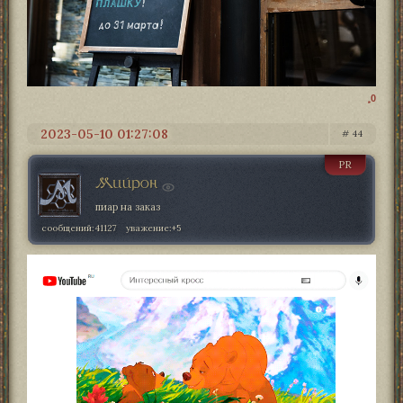
0
2023-05-10 01:27:08
44
PR
Мийрон
пиар на заказ
сообщений:
41127
уважение:
+5