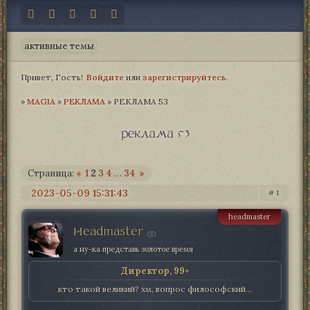
активные темы
Привет, Гость!
Войдите
или
зарегистрируйтесь
.
»
MAGIA­
»
РЕКЛАМА
»
РЕКЛАМА 53
реклама 53
Страница:
«
1
2
3
4
…
34
»
2023-05-09 15:31:43
1
headmaster
Headmaster
а ну-ка представь золотое время
Директор, 99+
кто такой великий? хм, вопрос философский...