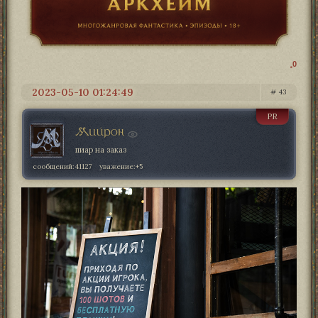
0
2023-05-10 01:24:49
43
PR
Мийрон
пиар на заказ
сообщений:
41127
уважение:
+5