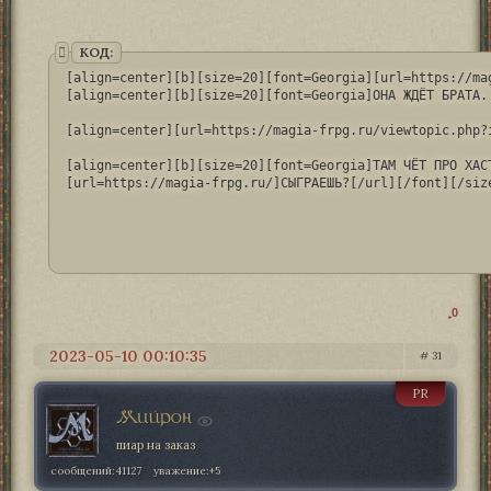
КОД:
[align=center][b][size=20][font=Georgia][url=https://ma
[align=center][b][size=20][font=Georgia]ОНА ЖДЁТ БРАТА. 
[align=center][url=https://magia-frpg.ru/viewtopic.php?
[align=center][b][size=20][font=Georgia]ТАМ ЧЁТ ПРО ХАСТ
[url=https://magia-frpg.ru/]СЫГРАЕШЬ?[/url][/font][/siz
0
2023-05-10 00:10:35
31
PR
Мийрон
пиар на заказ
сообщений:
41127
уважение:
+5