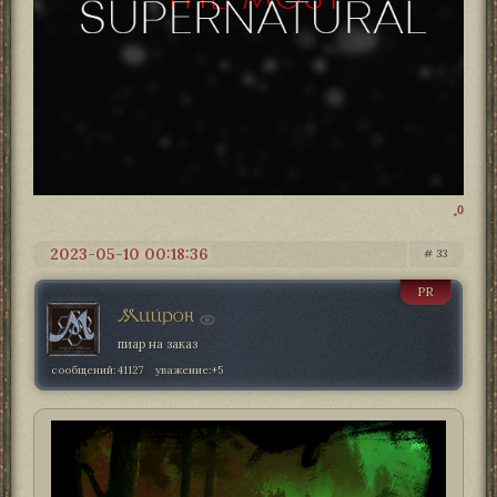
0
2023-05-10 00:18:36
33
PR
Мийрон
пиар на заказ
сообщений:
41127
уважение:
+5