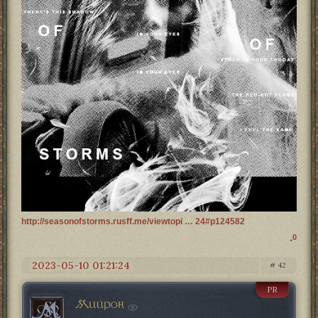
http://seasonofstorms.rusff.me/viewtopi … 24#p124582
0
2023-05-10 01:21:24
42
PR
Мийрон