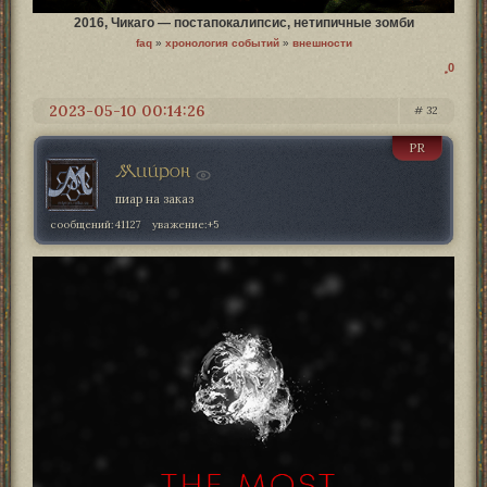
2016, Чикаго — постапокалипсис, нетипичные зомби
faq
»
хронология событий
»
внешности
0
2023-05-10 00:14:26
32
PR
Мийрон
пиар на заказ
сообщений:
41127
уважение:
+5