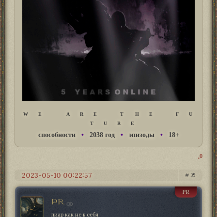
W E A R E T H E F U
T U R E
способности
•
2038 год
•
эпизоды
•
18+
0
2023-05-10 00:22:57
35
PR
PR
пиар как не в себя