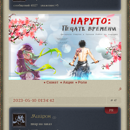
сообщений:
41127
уважение:
+5
● Сюжет
● Акции
● Роли
0
2023-05-10 01:34:42
47
PR
Мийрон
пиар на заказ