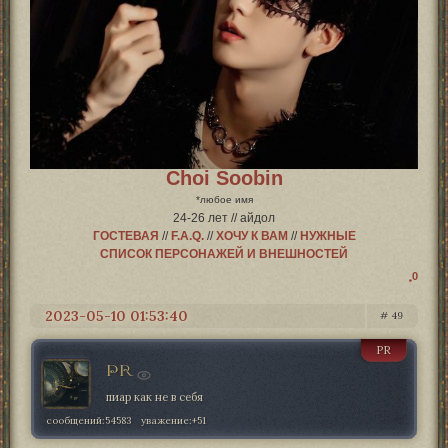
Choi Soobin
*любое имя
24-26 лет // айдол
ГОСТЕВАЯ
//
F.A.Q.
//
ХОЧУ К ВАМ
//
НУЖНЫЕ
СПИСОК ПЕРСОНАЖЕЙ И ВНЕШНОСТЕЙ
0
2023-05-10 01:53:40
49
PR
PR
пиар как не в себя
сообщений:
54583
уважение:
+51