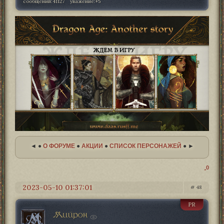
сообщений:
41127
уважение:
+5
◄ ●
О ФОРУМЕ
●
АКЦИИ
●
СПИСОК ПЕРСОНАЖЕЙ
● ►
0
2023-05-10 01:37:01
48
PR
Мийрон