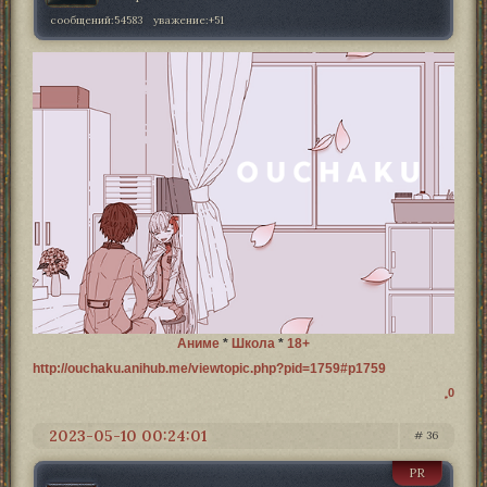
сообщений:
54583
уважение:
+51
Аниме
*
Школа
*
18+
http://ouchaku.anihub.me/viewtopic.php?pid=1759#p1759
0
2023-05-10 00:24:01
36
PR