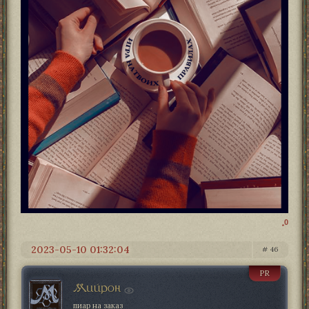
0
2023-05-10 01:32:04
46
PR
Мийрон
пиар на заказ