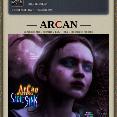
пиар на заказ
сообщений:
41127
уважение:
+5
—
AR
C
AN
—
авторский мир ⬥ мистика ⬥ расы ⬥ сша ⬥ небольшой городок