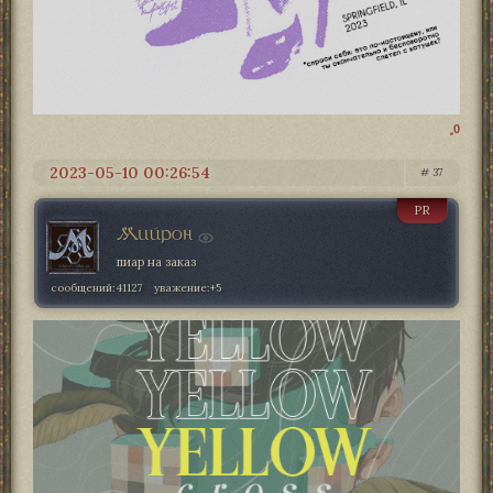
0
2023-05-10 00:26:54
37
PR
Мийрон
пиар на заказ
сообщений:
41127
уважение:
+5