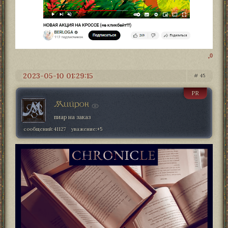
0
2023-05-10 01:29:15
45
PR
Мийрон
пиар на заказ
сообщений:
41127
уважение:
+5