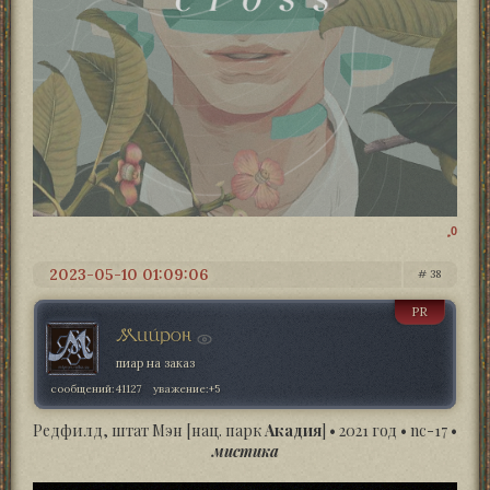
0
2023-05-10 01:09:06
38
PR
Мийрон
пиар на заказ
сообщений:
41127
уважение:
+5
Редфилд, штат Мэн [нац. парк
Акадия
] • 2021 год • nc-17 •
мистика