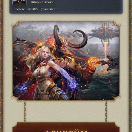
пиар на заказ
сообщений:
41127
уважение:
+5