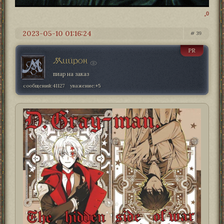
0
2023-05-10 01:16:24
39
PR
Мийрон
пиар на заказ
сообщений:
41127
уважение:
+5