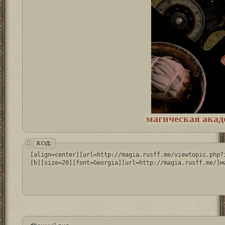
магическая акад
КОД:
[align=center][url=http://magia.rusff.me/viewtopic.php?
[b][size=20][font=Georgia][url=http://magia.rusff.me/]м