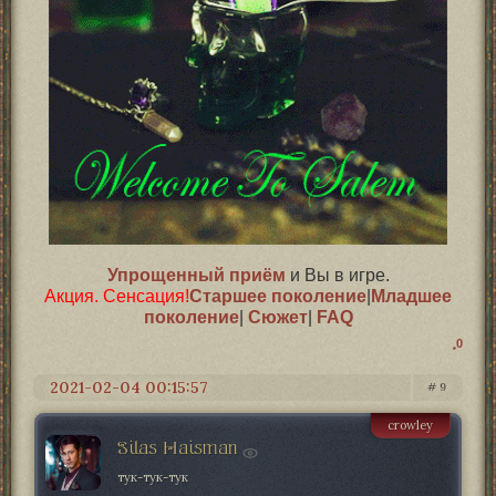
Упрощенный приём
и Вы в игре.
Акция. Сенсация!
Старшее поколение
|
Младшее
поколение
|
Сюжет
|
FAQ
0
2021-02-04 00:15:57
9
crowley
Silas Haisman
тук-тук-тук