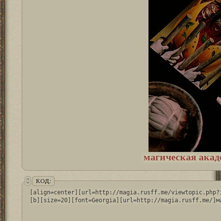
магическая акад
КОД:
[align=center][url=http://magia.rusff.me/viewtopic.php?
[b][size=20][font=Georgia][url=http://magia.rusff.me/]м