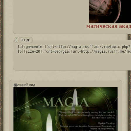
магическая акад
КОД:
[align=center][url=http://magia.rusff.me/viewtopic.php?
[b][size=20][font=Georgia][url=http://magia.rusff.me/]м
внешний вид