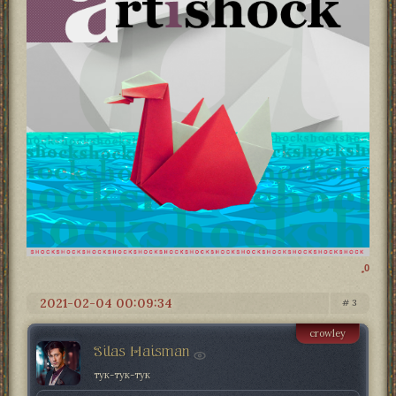
0
2021-02-04 00:09:34
3
crowley
Silas Haisman
тук-тук-тук