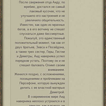
После свержения отца Аиду, по
жребию, достался не самый
лакомый кусочек, что не
улучшило его настроения и не
увеличило общительность.
Известен, как один из мрачных
богов, а в его вотчину не спешат
спускаться даже бессмертные.
Пожалуй, это единственный
положительный момент, так как от
двух братьев, Зевса и Посейдона,
а также трех сестер, Геры, Гестии
и Деметры, Аид наверняка успел
порядком устать. Поэтому он и не
спешил баловать Олимп своим
вниманием.
Женился поздно, с осложнениями,
похищениями и проблемами на
Персефоне, которую вынужден
делить с ее властной матерью
Деметрой.
В современном мире Аид
наверняка неплохо устроился и в
деньгах, как и всегда, не