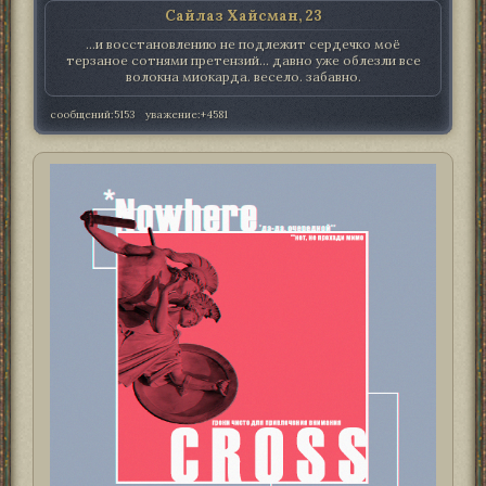
Сайлаз Хайсман, 23
...и восстановлению не подлежит сердечко моё
терзаное сотнями претензий... давно уже облезли все
волокна миокарда. весело. забавно.
сообщений:
5153
уважение:
+4581