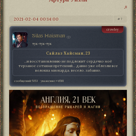
0
2021-02-04 00:14:00
7
crowley
Silas Haisman
тук-тук-тук
Сайлаз Хайсман, 23
...и восстановлению не подлежит сердечко моё
терзаное сотнями претензий... давно уже облезли все
волокна миокарда. весело. забавно.
сообщений:
5153
уважение:
+4581