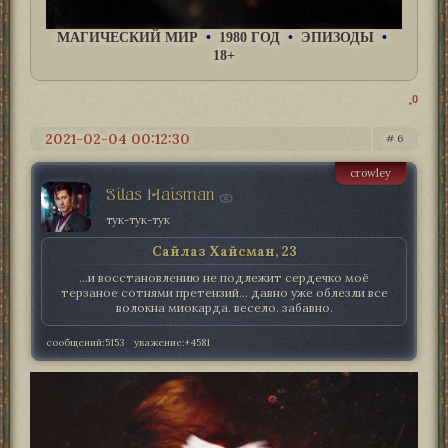
МАГИЧЕСКИЙ МИР
•
1980 ГОД
•
ЭПИЗОДЫ
•
18+
0
2021-02-04 00:12:30
6
crowley
Silas Haisman
тук-тук-тук
Сайлаз Хайсман, 23
...и восстановлению не подлежит сердечко моё
терзаное сотнями претензий... давно уже облезли все
волокна миокарда. весело. забавно.
сообщений:
5153
уважение:
+4581