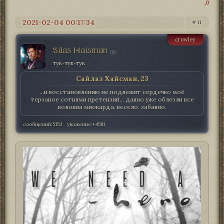
0
2021-02-04 00:17:34
11
crowley
Silas Haisman
тук-тук-тук
Сайлаз Хайсман, 23
...и восстановлению не подлежит сердечко моё
терзаное сотнями претензий... давно уже облезли все
волокна миокарда. весело. забавно.
сообщений:
5153
уважение:
+4581