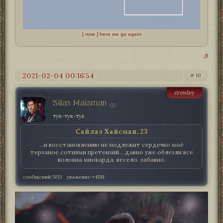
[ now ] here we go again
0
2021-02-04 00:16:54
10
crowley
Silas Haisman
тук-тук-тук
Сайлаз Хайсман, 23
...и восстановлению не подлежит сердечко моё
терзаное сотнями претензий... давно уже облезли все
волокна миокарда. весело. забавно.
сообщений:
5153
уважение:
+4581