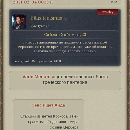
2021-02-04 00:18:15
12
crowley
Silas Haisman
тук-тук-тук
Сайлаз Хайсман, 23
...и восстановлению не подлежит сердечко моё
терзаное сотнями претензий... давно уже облезли все
волокна миокарда. весело. забавно.
сообщений:
5153
уважение:
+4581
Vade Mecum
ищет великолепных богов
греческого пантеона
Зевс
ищет
Аида
Старший из детей Кроноса и Реи,
правитель Подземного мира,
хозяин Цербера.