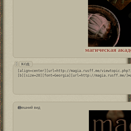
магическая акад
КОД:
[align=center][url=http://magia.rusff.me/viewtopic.php?
[b][size=20][font=Georgia][url=http://magia.rusff.me/]м
внешний вид