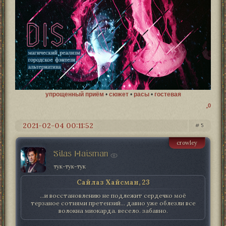
упрощенный приём
•
сюжет
•
расы
•
гостевая
0
2021-02-04 00:11:52
5
crowley
Silas Haisman
тук-тук-тук
Сайлаз Хайсман, 23
...и восстановлению не подлежит сердечко моё
терзаное сотнями претензий... давно уже облезли все
волокна миокарда. весело. забавно.