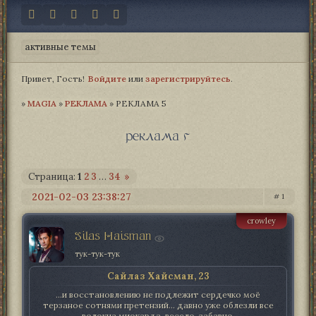
активные темы
Привет, Гость!
Войдите
или
зарегистрируйтесь
.
»
MAGIA­
»
РЕКЛАМА
»
РЕКЛАМА 5
реклама 5
Страница:
1
2
3
…
34
»
2021-02-03 23:38:27
1
crowley
Silas Haisman
тук-тук-тук
Сайлаз Хайсман, 23
...и восстановлению не подлежит сердечко моё
терзаное сотнями претензий... давно уже облезли все
волокна миокарда. весело. забавно.