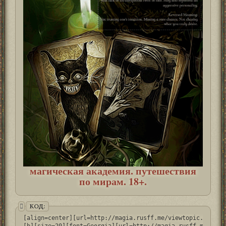
магическая академия. путешествия
по мирам. 18+.
КОД:
[align=center][url=http://magia.rusff.me/viewtopic.php?id
[b][size=20][font=Georgia][url=http://magia.rusff.me/]маг