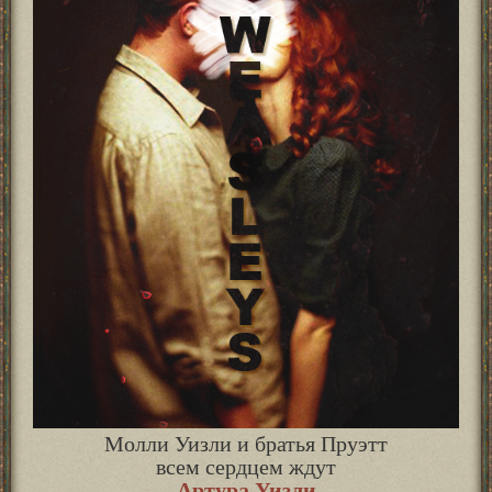
Молли Уизли и братья Пруэтт
всем сердцем ждут
Артура Уизли