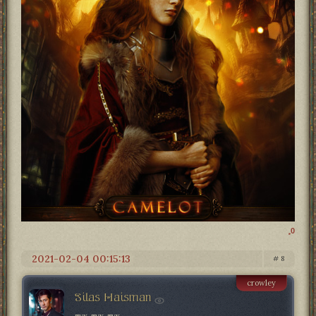
0
2021-02-04 00:15:13
8
crowley
Silas Haisman
тук-тук-тук