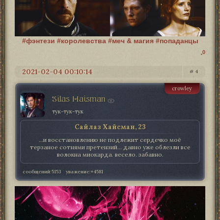
#фэнтези #королевства #меч & магия #попаданцы
0
2021-02-04 00:10:14
4
crowley
Silas Haisman
тук-тук-тук
Сайлаз Хайсман, 23
...и восстановлению не подлежит сердечко моё
терзаное сотнями претензий... давно уже облезли все
волокна миокарда. весело. забавно.
сообщений:
5153
уважение:
+4581