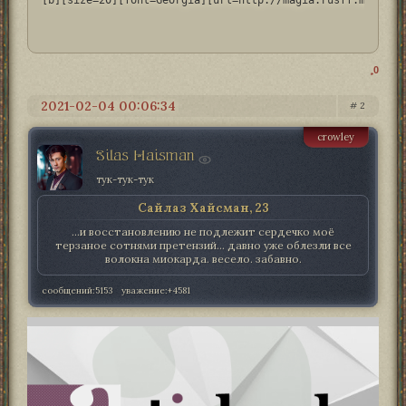
0
2021-02-04 00:06:34
2
crowley
Silas Haisman
тук-тук-тук
Сайлаз Хайсман, 23
...и восстановлению не подлежит сердечко моё
терзаное сотнями претензий... давно уже облезли все
волокна миокарда. весело. забавно.
сообщений:
5153
уважение:
+4581