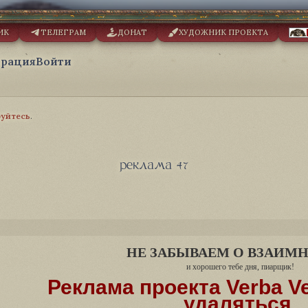
ИК
ТЕЛЕГРАМ
ДОНАТ
ХУДОЖНИК ПРОЕКТА
трация
Войти
руйтесь
.
реклама 47
НЕ ЗАБЫВАЕМ О ВЗАИМ
и хорошего тебе дня, пиарщик!
Реклама проекта Verba Ver
удаляться.