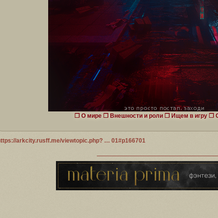
❒
О мире
❒
Внешности и роли
❒
Ищем в игру
❒
ttps://arkcity.rusff.me/viewtopic.php? … 01#p166701