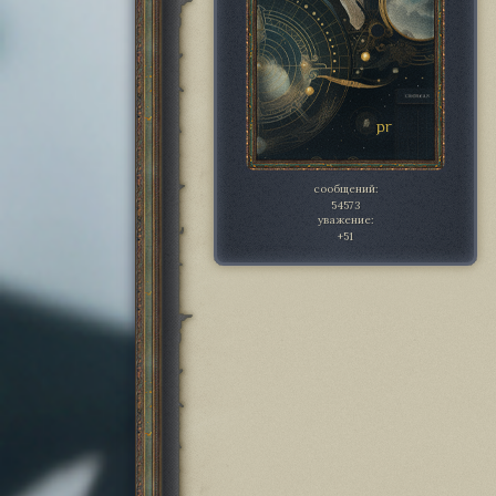
сообщений:
54573
уважение:
+51