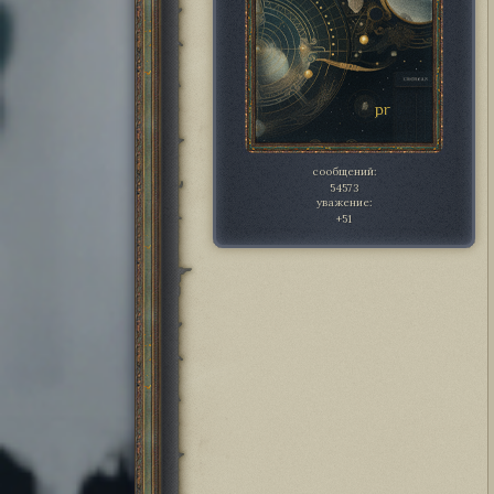
сообщений:
54573
уважение:
+51