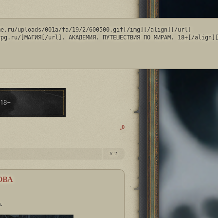
e.ru/uploads/001a/fa/19/2/600500.gif[/img][/align][/url]

rpg.ru/]МАГИЯ[/url]. АКАДЕМИЯ. ПУТЕШЕСТВИЯ ПО МИРАМ. 18+[/align]
0
2
ОВА
.