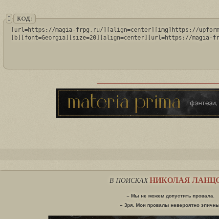
КОД:
[url=https://magia-frpg.ru/][align=center][img]https://upform
[b][font=Georgia][size=20][align=center][url=https://magia-f
НИКОЛАЯ ЛАНЦ
В ПОИСКАХ
– Мы не можем допустить провала.
– Зря. Мои провалы невероятно эпичны