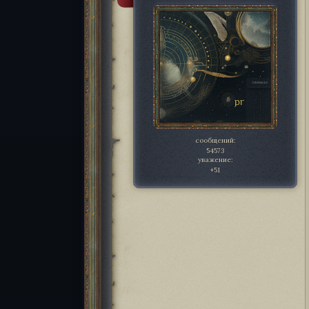
сообщений:
54573
уважение:
+51