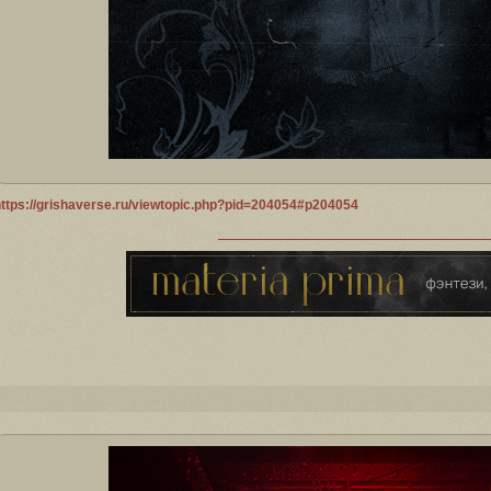
https://grishaverse.ru/viewtopic.php?pid=204054#p204054