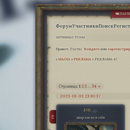
ПАБЛ
Форум
Участники
Поиск
Регис
активные темы
Привет, Гость!
Войдите
или
зарегистри
»
MAGIA­
»
РЕКЛАМА
»
РЕКЛАМА 47
Страница:
1
2
3
…
34
»
2023-01-03 23:10:37
PR
PR
пиар как не в себя