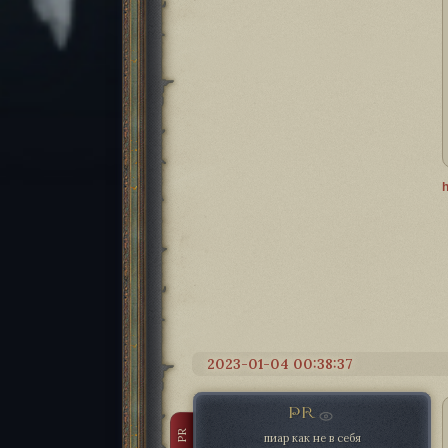
2023-01-04 00:38:37
PR
PR
пиар как не в себя