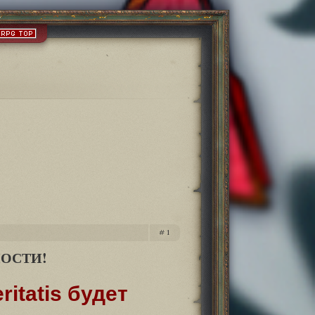
1
НОСТИ!
itatis будет