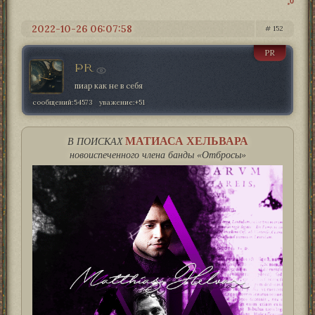
0
2022-10-26 06:07:58
152
PR
PR
пиар как не в себя
сообщений:
54573
уважение:
+51
МАТИАСА ХЕЛЬВАРА
В ПОИСКАХ
новоиспеченного члена банды «Отбросы»