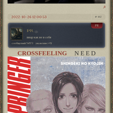
0
2022-10-26 12:00:53
162
PR
PR
пиар как не в себя
сообщений:
54573
уважение:
+51
CROSSFEELING
N E E D