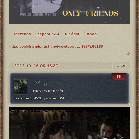
гостевая
персонажи
шаблон
поиск
https://onlyfriends.rusff.me/viewtopic. … 189#p66189
0
2022-10-26 08:48:30
156
PR
PR
пиар как не в себя
сообщений:
54573
уважение:
+51