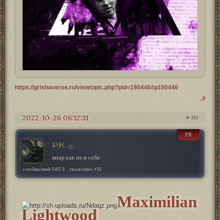
https://grishaverse.ru/viewtopic.php?pid=190446#p190446
0
2022-10-26 06:12:31
153
PR
PR
пиар как не в себя
сообщений:
54573
уважение:
+51
Maximilian
Lightwood