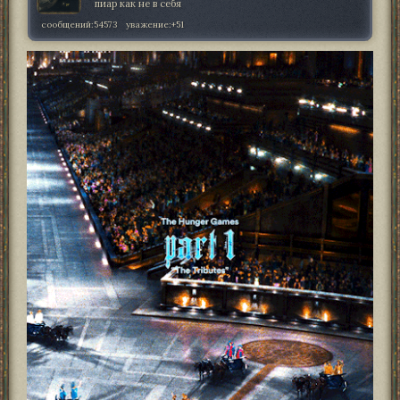
пиар как не в себя
сообщений:
54573
уважение:
+51