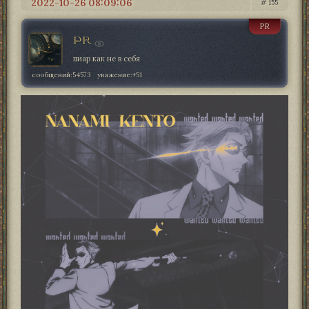
2022-10-26 08:09:06
155
PR
PR
пиар как не в себя
сообщений:
54573
уважение:
+51