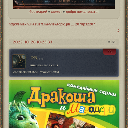
бестиарий
●
сюжет
●
добро пожаловать!
http://shlexnulla.rusff.me/viewtopic.ph … 207#p32207
0
2022-10-26 10:23:33
158
PR
PR
пиар как не в себя
сообщений:
54573
уважение:
+51