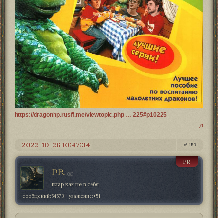
https://dragonhp.rusff.me/viewtopic.php … 225#p10225
0
2022-10-26 10:47:34
159
PR
PR
пиар как не в себя
сообщений:
54573
уважение:
+51