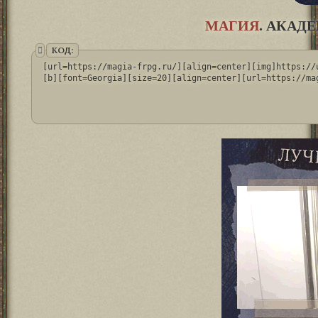
МАГИЯ
. АКАД
КОД:
[url=https://magia-frpg.ru/][align=center][img]https://
[b][font=Georgia][size=20][align=center][url=https://ma