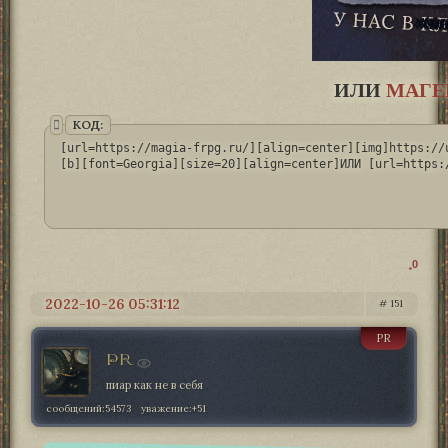
ИЛИ
МАГЕ
КОД:
[url=https://magia-frpg.ru/][align=center][img]https://
[b][font=Georgia][size=20][align=center]ИЛИ [url=https:
0
2022-10-26 05:31:12
151
PR
PR
пиар как не в себя
сообщений:
54573
уважение:
+51