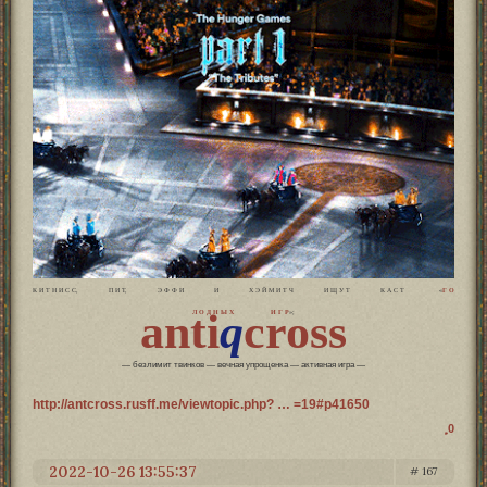
К И Т Н И С С, П И Т, Э Ф Ф И И Х Э Й М И Т Ч И Щ У Т К А С Т «
Г О
anti
q
cross
Л О Д Н Ы Х И Г Р
»;
— безлимит твинков — вечная упрощенка — активная игра —
http://antcross.rusff.me/viewtopic.php? … =19#p41650
0
2022-10-26 13:55:37
167