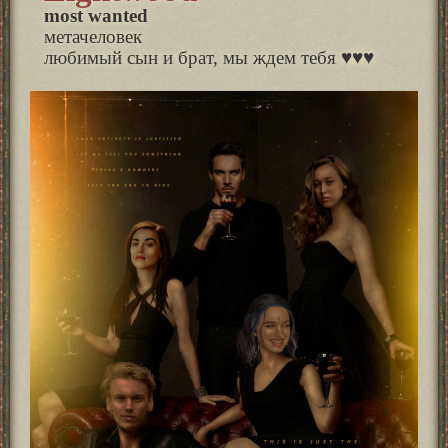
most wanted
метачеловек
любимый сын и брат, мы ждем тебя ♥♥♥