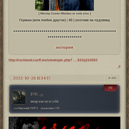
[ Nikolaj Coster-Waldau or smb else ]
Герман (или любое другое)
|
40 | охотник на чудовищ
■ ■ ■ ■ ■ ■ ■ ■ ■ ■ ■ ■ ■ ■ ■ ■ ■ ■ ■ ■ ■ ■ ■ ■ ■ ■ ■ ■ ■ ■ ■ ■ ■ ■ ■ ■ ■ ■ ■ ■ ■ ■ ■ ■ ■ ■ ■ ■ ■ ■ ■
■ ■ ■ ■ ■ ■ ■ ■ ■ ■ ■ ■ ■ ■ ■ ■ ■
история
http://rockland.rusff.me/viewtopic.php? … 83#p224583
0
2022-10-26 11:34:17
160
PR
PR
пиар как не в себя
сообщений:
54573
уважение:
+51