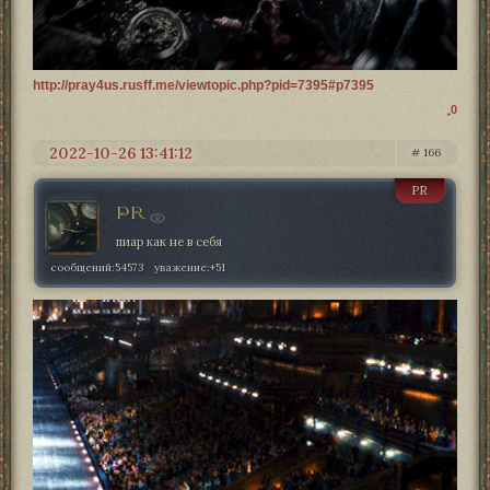
http://pray4us.rusff.me/viewtopic.php?pid=7395#p7395
0
2022-10-26 13:41:12
166
PR
PR
пиар как не в себя
сообщений:
54573
уважение:
+51