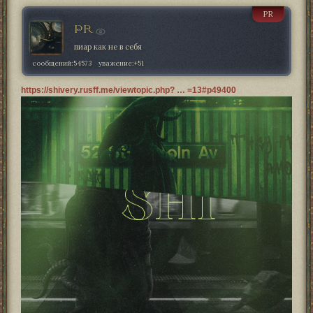
PR
PR
пиар как не в себя
сообщений:
54573
уважение:
+51
https://shivery.rusff.me/viewtopic.php? … =13#p49400