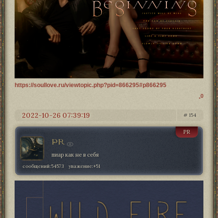
https://soullove.ru/viewtopic.php?pid=866295#p866295
0
2022-10-26 07:39:19
154
PR
PR
пиар как не в себя
сообщений:
54573
уважение:
+51