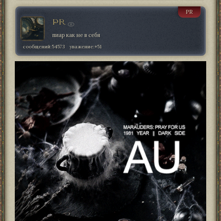
PR
PR
пиар как не в себя
сообщений:
54573
уважение:
+51