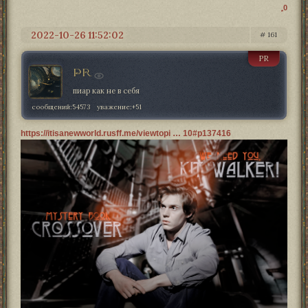
0
2022-10-26 11:52:02
161
PR
PR
пиар как не в себя
сообщений:
54573
уважение:
+51
https://itisanewworld.rusff.me/viewtopi … 10#p137416