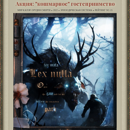
Акция: "кошмарное" гостеприимство
МИР К.КЛЭР: ОРУДИЯ СМЕРТИ ⬥ 2022 ⬥ ЭПИЗОДИЧЕСКАЯ СИСТЕМА ⬥ РЕЙТИНГ NC-21