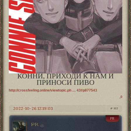
КОННИ, ПРИХОДИ К НАМ И
ПРИНОСИ ПИВО
http://crossfeeling.online/viewtopic.ph … 43#p877543
0
2022-10-26 12:19:03
163
PR
PR