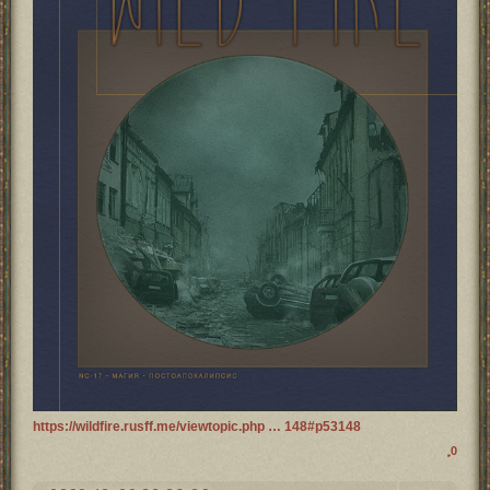
https://wildfire.rusff.me/viewtopic.php … 148#p53148
0