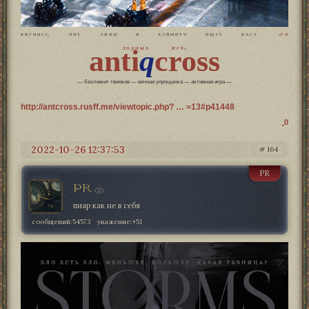
К И Т Н И С С, П И Т, Э Ф Ф И И Х Э Й М И Т Ч И Щ У Т К А С Т «
Г О
anti
q
cross
Л О Д Н Ы Х И Г Р
»;
— безлимит твинков — вечная упрощенка — активная игра —
http://antcross.rusff.me/viewtopic.php? … =13#p41448
0
2022-10-26 12:37:53
164
PR
PR
пиар как не в себя
сообщений:
54573
уважение:
+51