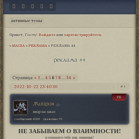
активные темы
Привет, Гость!
Войдите
или
зарегистрируйтесь
.
»
MAGIA­
»
РЕКЛАМА
»
РЕКЛАМА 44
реклама 44
Страница:
«
1
…
4
5
6
7
8
…
34
»
2022-10-22 23:40:10
1
PR
Мийрон
пиар на заказ
сообщений:
41116
уважение:
+5
НЕ ЗАБЫВАЕМ О ВЗАИМНОСТИ!
и хорошего тебе дня, пиарщик!