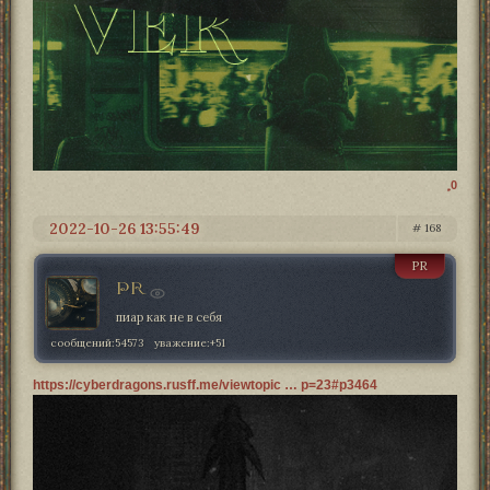
0
2022-10-26 13:55:49
168
PR
PR
пиар как не в себя
сообщений:
54573
уважение:
+51
https://cyberdragons.rusff.me/viewtopic … p=23#p3464