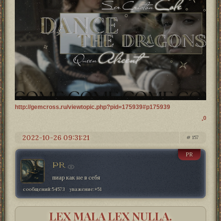
http://gemcross.ru/viewtopic.php?pid=175939#p175939
0
2022-10-26 09:31:21
157
PR
PR
пиар как не в себя
сообщений:
54573
уважение:
+51
LEX MALA LEX NULLA.