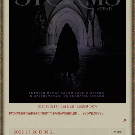
marauders
|
dark au
|
august 1979
http://stormahead.rusff.me/viewtopic.ph … 975#p28975
0
2022-10-26 13:38:51
165