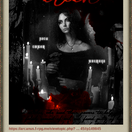
https://arcanus.f-rpg.me/viewtopic.php? … 45#p149845