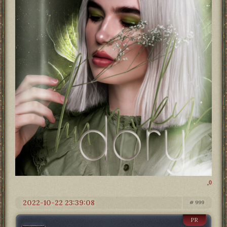
0
2022-10-22 23:39:08
999
PR