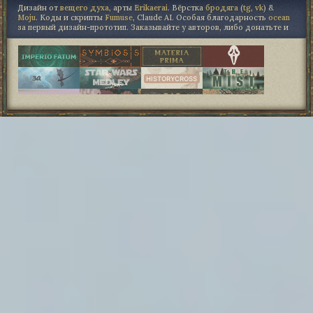
Дизайн от
вещего духа
, арты
Erikaerai
. Вёрстка
бродяга
(
tg
,
vk
) &
Moju
. Коды и скрипты
Fumuse
, Claude AI. Особая благодарность
ocean
за первый дизайн-прототип. Заказывайте у авторов, либо донатьте и
"не точь в точь", либо не трогайте.