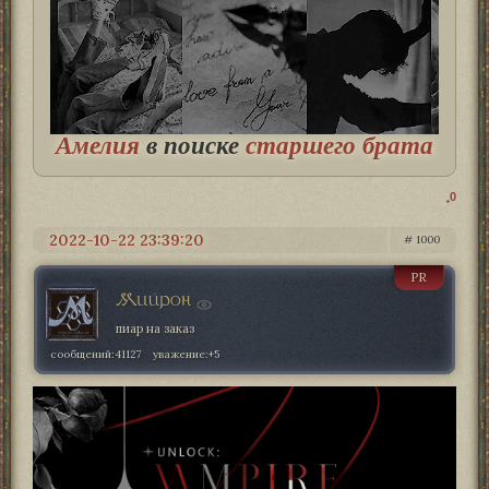
Амелия
в поиске
старшего брата
0
2022-10-22 23:39:20
1000
PR
Мийрон
пиар на заказ
сообщений:
41127
уважение:
+5