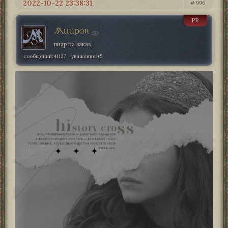
2022-10-22 23:38:31
996
PR
Мийрон
пиар на заказ
сообщений:
41127
уважение:
+5