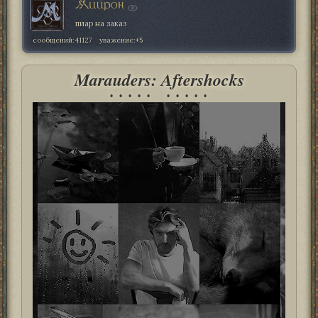
Мийрон
пиар на заказ
сообщений:
41127
уважение:
+5
Marauders: Aftershocks
• • • • • • • • • •