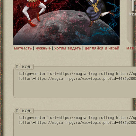
матчасть
|
нужные
|
хотим видеть
|
цепляйся и играй
матч
КОД:
[align=center][url=https://magia-frpg.ru][img]https://u
[b][url=https://magia-frpg.ru/viewtopic.php?id=448#p280
КОД:
[align=center][url=https://magia-frpg.ru][img]https://u
[b][url=https://magia-frpg.ru/viewtopic.php?id=448#p280