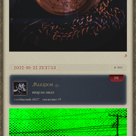
0
2022-10-22 23:37:53
993
PR
Мийрон
пиар на заказ
сообщений:
41127
уважение:
+5