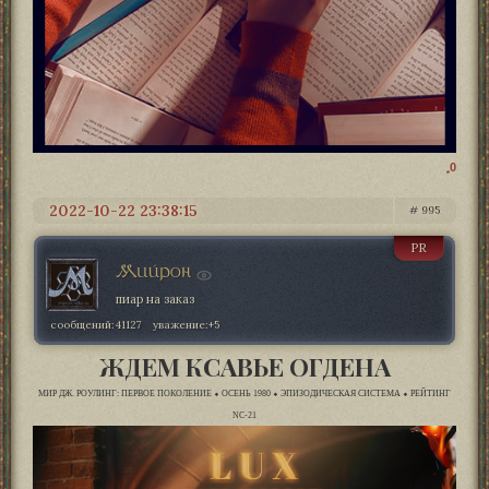
0
2022-10-22 23:38:15
995
PR
Мийрон
пиар на заказ
сообщений:
41127
уважение:
+5
ЖДЕМ КСАВЬЕ ОГДЕНА
МИР ДЖ. РОУЛИНГ: ПЕРВОЕ ПОКОЛЕНИЕ ⬥ ОСЕНЬ 1980 ⬥ ЭПИЗОДИЧЕСКАЯ СИСТЕМА ⬥ РЕЙТИНГ
NC-21