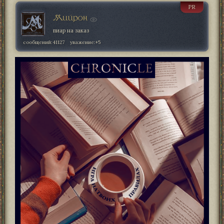
PR
Мийрон
пиар на заказ
сообщений:
41127
уважение:
+5