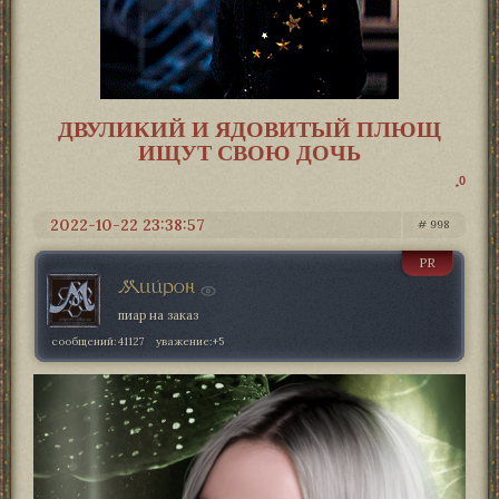
ДВУЛИКИЙ И ЯДОВИТЫЙ ПЛЮЩ
ИЩУТ СВОЮ ДОЧЬ
0
2022-10-22 23:38:57
998
PR
Мийрон
пиар на заказ
сообщений:
41127
уважение:
+5