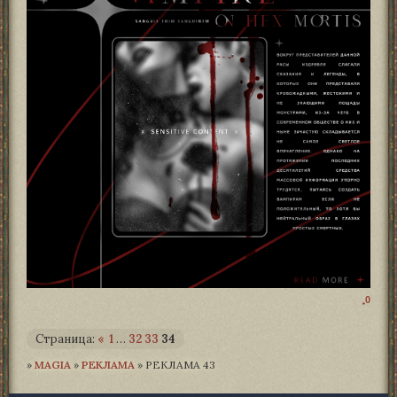
0
Страница:
«
1
…
32
33
34
»
MAGIA­
»
РЕКЛАМА
»
РЕКЛАМА 43