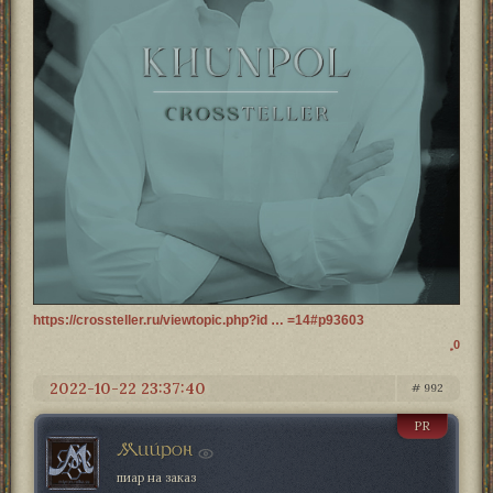
https://crossteller.ru/viewtopic.php?id … =14#p93603
0
2022-10-22 23:37:40
992
PR
Мийрон
пиар на заказ