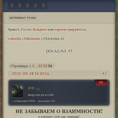
активные темы
Привет, Гость!
Войдите
или
зарегистрируйтесь
.
»
MAGIA­
»
РЕКЛАМА
»
РЕКЛАМА 43
реклама 43
Страница:
«
1
…
32
33
34
2022-09-28 14:43:55
1
PR
PR
пиар как не в себя
сообщений:
54590
уважение:
+51
НЕ ЗАБЫВАЕМ О ВЗАИМНОСТИ!
и хорошего тебе дня, пиарщик!