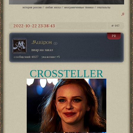
история россии // любая эпоха // неограниченные твинки // гештальты
0
2022-10-22 23:38:43
997
PR
Мийрон
пиар на заказ
сообщений:
41127
уважение:
+5
CROSSTELLER