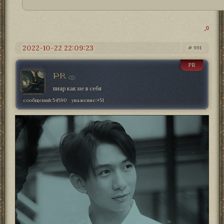
0
2022-10-22 22:09:23
991
PR
PR
пиар как не в себя
сообщений:
54590
уважение:
+51