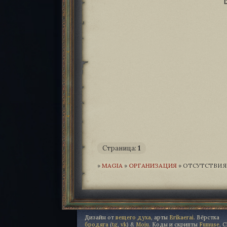
Страница:
1
»
MAGIA­
»
ОРГАНИЗАЦИЯ
»
ОТСУТСТВИЯ
Дизайн от
вещего духа
, арты
Erikaerai
. Вёрстка
бродяга
(
tg
,
vk
) &
Moju
. Коды и скрипты
Fumuse
, 