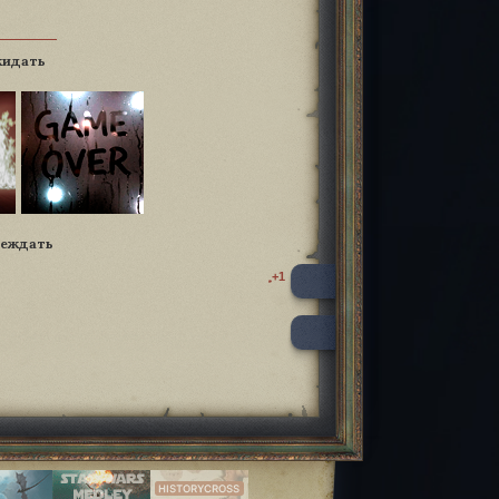
жидать
беждать
+1