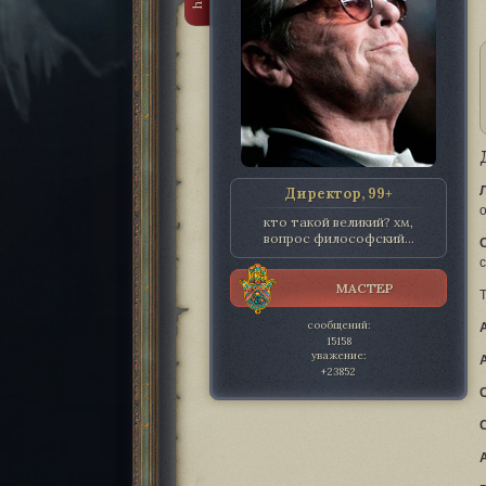
Директор, 99+
кто такой великий? хм,
вопрос философский...
МАСТЕР
Т
сообщений:
15158
уважение:
+23852
A