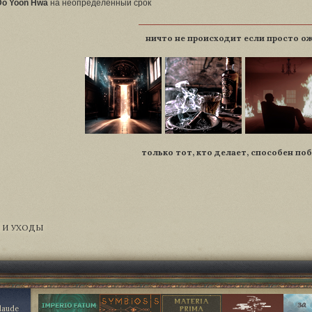
Do Yoon Hwa
на неопределённый срок
ничто не происходит если просто о
только тот, кто делает, способен по
 И УХОДЫ
Claude