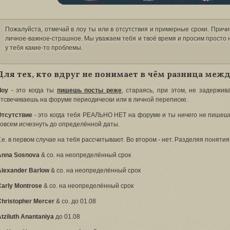
Пожалуйста, отмечай в лоу ты или в отсутствия и примерные сроки. Причи
личное-важное-страшное. Мы уважаем тебя и твоё время и просим просто н
у тебя какие-то проблемы.
Для тех, кто вдруг не понимает в чём разница между
Лоу
- это когда ты
пишешь посты реже
, стараясь, при этом, не задержи
отсвечиваешь на форуме периодически или в личной переписке.
Отсутствие
- это когда тебя РЕАЛЬНО НЕТ на форуме и ты ничего не пишешь
совсем исчезнуть до определённой даты.
.е. в первом случае на тебя рассчитывают. Во втором - нет. Разделяя понятия
Anna Sosnova
& со. на неопределённый срок
Alexander Barlow
& со. на неопределённый срок
Carly Montrose
& co. на неопределённый срок
Christopher Mercer
& co. до 01.08
tziluth Anantaniya
до 01.08