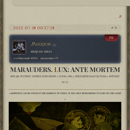
0
2022-07-18 00:27:28
31
PR
Мийрон
пиар на заказ
сообщений:
41114
уважение:
+5
MARAUDERS.
L
UX: ANTE MORTEM
МИР ДЖ. РОУЛИНГ: ПЕРВОЕ ПОКОЛЕНИЕ ⬥ ОСЕНЬ 1980 ⬥ ЭПИЗОДИЧЕСКАЯ СИСТЕМА ⬥ РЕЙТИНГ
NC-21
___________________________________________________________
⬥
HAPPINESS CAN BE FOUND IN THE DARKEST OF TIMES, IF ONE ONLY REMEMBERS TO TURN ON THE LIGHT
⬥