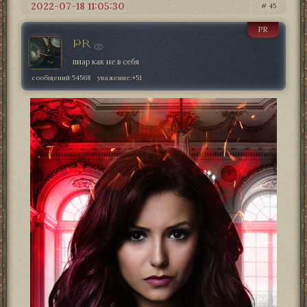
2022-07-18 11:05:30
45
PR
PR
пиар как не в себя
сообщений:
54568
уважение:
+51