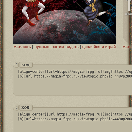
матчасть
|
нужные
|
хотим видеть
|
цепляйся и играй
матч
КОД:
[align=center][url=https://magia-frpg.ru][img]https://u
[b][url=https://magia-frpg.ru/viewtopic.php?id=448#p280
КОД:
[align=center][url=https://magia-frpg.ru][img]https://u
[b][url=https://magia-frpg.ru/viewtopic.php?id=448#p280