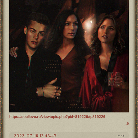
https://soullove.ru/viewtopic.php?pid=819226#p819226
0
2022-07-18 12:43:47
48