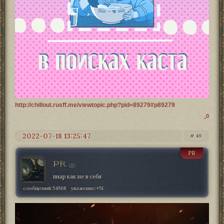
http://chillout.rusff.me/viewtopic.php?pid=89279#p89279
0
2022-07-18 13:25:47
49
PR
PR
пиар как не в себя
сообщений:
54568
уважение:
+51