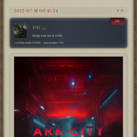
2022-07-18 00:45:24
35
PR
PR
пиар как не в себя
сообщений:
54568
уважение:
+51