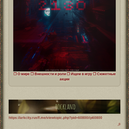
❒
О мире
❒
Внешности и роли
❒
Ищем в игру
❒
Cюжетные
акции
https://arkcity.rusff.me/viewtopic.php?pid=60800#p60800
0