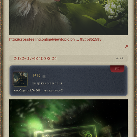
http://crossfeeling.online/viewtopic.ph … 95#p851595
0
2022-07-18 10:08:24
44
PR
PR
пиар как не в себя
сообщений:
54568
уважение:
+51