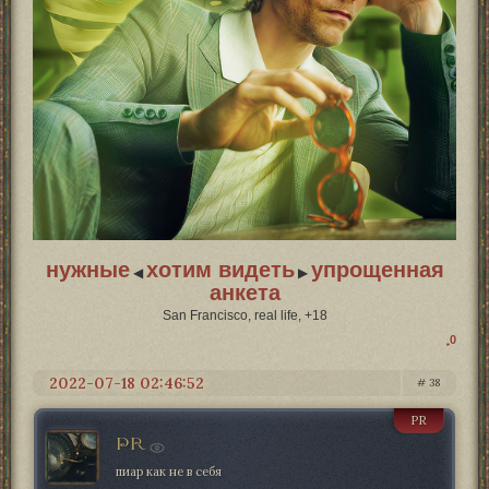
нужные
хотим видеть
упрощенная
◀
▶
анкета
San Francisco, real life, +18
0
2022-07-18 02:46:52
38
PR
PR
пиар как не в себя