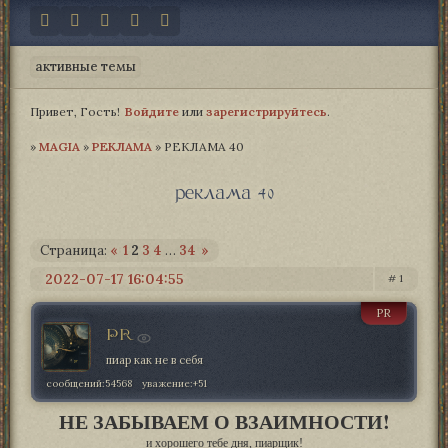
активные темы
Привет, Гость!
Войдите
или
зарегистрируйтесь
.
»
MAGIA­
»
РЕКЛАМА
»
РЕКЛАМА 40
реклама 40
Страница:
«
1
2
3
4
…
34
»
2022-07-17 16:04:55
1
PR
PR
пиар как не в себя
сообщений:
54568
уважение:
+51
НЕ ЗАБЫВАЕМ О ВЗАИМНОСТИ!
и хорошего тебе дня, пиарщик!