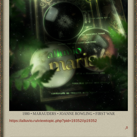
1980 • MARAUDERS • JOANNE ROWLING • FIRST WAR
https://alluvio.ru/viewtopic.php?pid=19352#p19352
0