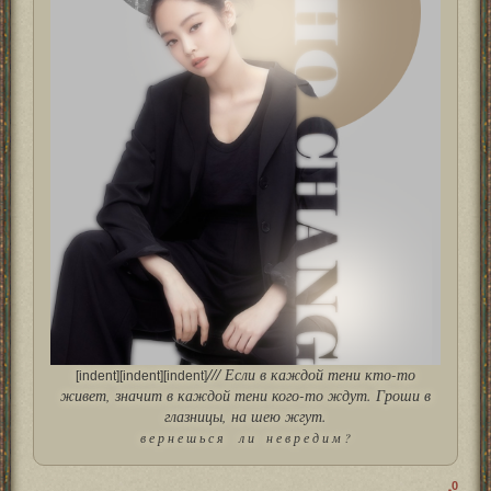
/// Если в каждой тени кто-то
[indent][indent][indent]
живет, значит в каждой тени кого-то ждут. Гроши в
глазницы, на шею жгут.
в е р н е ш ь с я л и н е в р е д и м ?
0