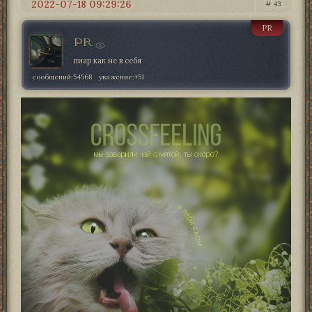
2022-07-18 09:29:26
43
PR
PR
пиар как не в себя
сообщений:
54568
уважение:
+51