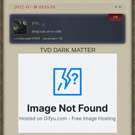
2022-07-18 01:55:33
36
PR
PR
пиар как не в себя
сообщений:
54568
уважение:
+51
TVD DARK MATTER