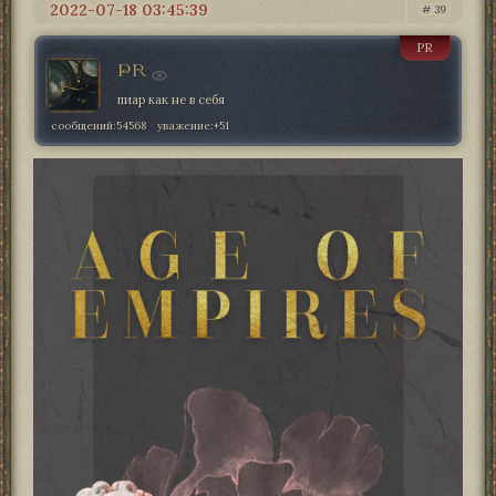
2022-07-18 03:45:39
39
PR
PR
пиар как не в себя
сообщений:
54568
уважение:
+51