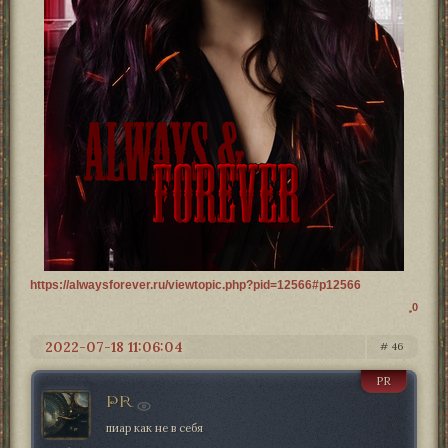
https://alwaysforever.ru/viewtopic.php?pid=12566#p12566
0
2022-07-18 11:06:04
46
PR
PR
пиар как не в себя