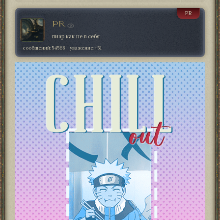
PR
PR
пиар как не в себя
сообщений:
54568
уважение:
+51