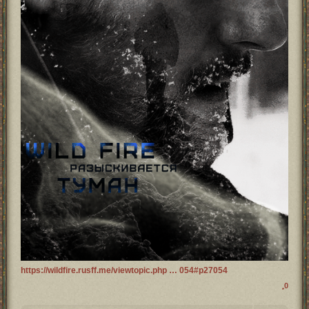
https://wildfire.rusff.me/viewtopic.php … 054#p27054
0