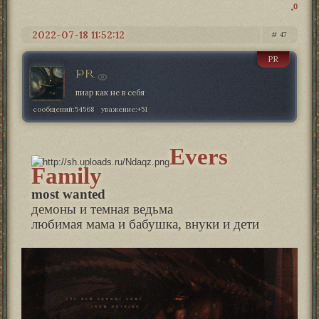
0
2022-07-18 11:52:12
47
PR
PR
пиар как не в себя
сообщений:
54568
уважение:
+51
Evers
Family
most wanted
демоны и темная ведьма
любимая мама и бабушка, внуки и дети