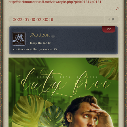
http://darkmatter.rusff.me/viewtopic.php?pid=9131#p9131
0
2022-07-18 02:38:46
37
PR
Мийрон
пиар на заказ
сообщений:
41114
уважение:
+5