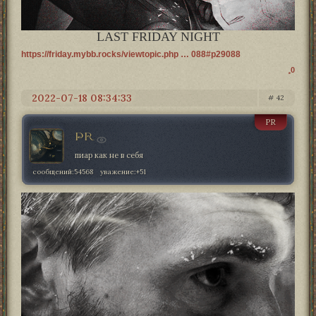
LAST FRIDAY NIGHT
https://friday.mybb.rocks/viewtopic.php … 088#p29088
0
2022-07-18 08:34:33
42
PR
PR
пиар как не в себя
сообщений:
54568
уважение:
+51