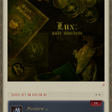
0
2022-07-18 00:28:41
32
PR
Мийрон