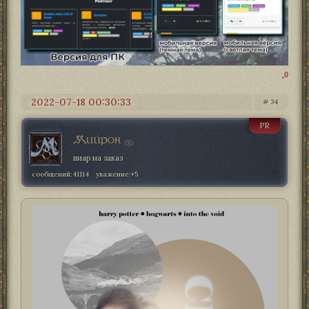
0
2022-07-18 00:30:33
34
PR
Мийрон
пиар на заказ
сообщений:
41114
уважение:
+5