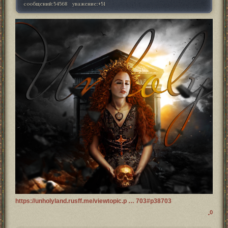
сообщений:
54568
уважение:
+51
https://unholyland.rusff.me/viewtopic.p … 703#p38703
0