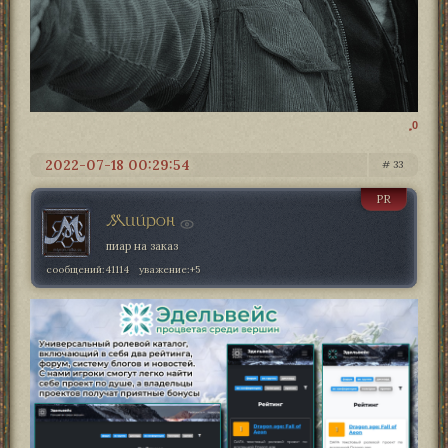
0
2022-07-18 00:29:54
33
PR
Мийрон
пиар на заказ
сообщений:
41114
уважение:
+5