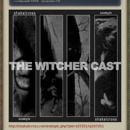
сообщений:
54568
уважение:
+51
http://shakalcross.ru/viewtopic.php?pid=107251#p107251