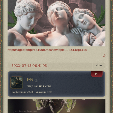
https://ageofempires.rusff.me/viewtopic … 1414#p1414
0
2022-07-18 06:41:05
40
PR
PR
пиар как не в себя
сообщений:
54568
уважение:
+51