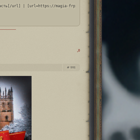
асть[/url] | [url=https://magia-frpg.ru/viewtopic.php?id=9#p19]н
0
991