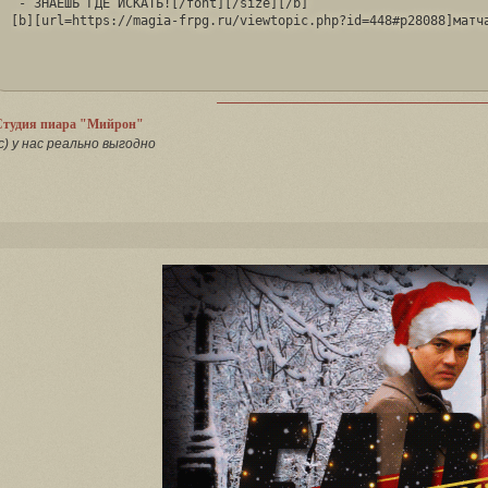
 - ЗНАЕШЬ ГДЕ ИСКАТЬ![/font][/size][/b]

[b][url=https://magia-frpg.ru/viewtopic.php?id=448#p28088]матч
Студия пиара "Мийрон"
с) у нас реально выгодно