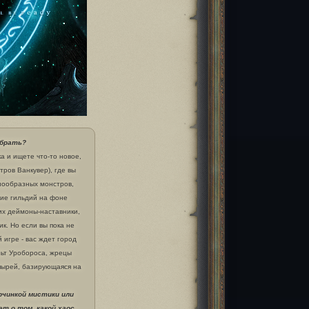
ыбрать?
а и ищете что-то новое,
ров Ванкувер), где вы
нообразных монстров,
ние гильдий на фоне
их деймоны-наставники,
ик. Но если вы пока не
 игре - вас ждет город
льт Уробороса, жрецы
упырей, базирующаяся на
рчинкой мистики или
т о том, какой хаос