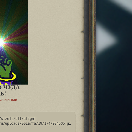
 ЧУДА
Ь!
ся и играй
size][/b][/align]

u/uploads/001a/fa/19/174/934505.gif[/img][/url]
