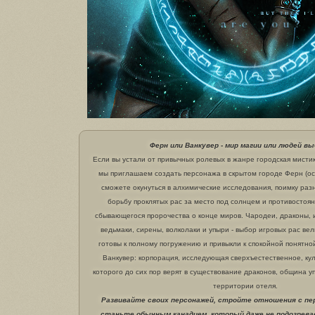
Ферн или Ванкувер - мир магии или людей в
Если вы устали от привычных ролевых в жанре городская мистик
мы приглашаем создать персонажа в скрытом городе Ферн (ост
сможете окунуться в алхимические исследования, поимку раз
борьбу проклятых рас за место под солнцем и противостоя
сбывающегося пророчества о конце миров. Чародеи, драконы, 
ведьмаки, сирены, волколаки и упыри - выбор игровых рас вел
готовы к полному погружению и привыкли к спокойной понятной
Ванкувер: корпорация, исследующая сверхъестественное, ку
которого до сих пор верят в существование драконов, община 
территории отеля.
Развивайте своих персонажей, стройте отношения с пе
станьте обычным канадцем, который даже не подозревае