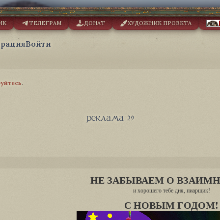
ИК
ТЕЛЕГРАМ
ДОНАТ
ХУДОЖНИК ПРОЕКТА
трация
Войти
руйтесь
.
реклама 29
НЕ ЗАБЫВАЕМ О ВЗАИМ
и хорошего тебе дня, пиарщик!
С НОВЫМ ГОДОМ!