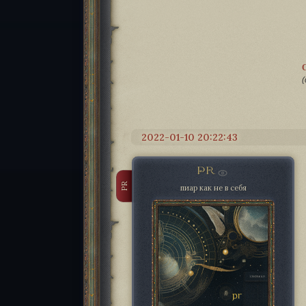
(
2022-01-10 20:22:43
PR
PR
пиар как не в себя