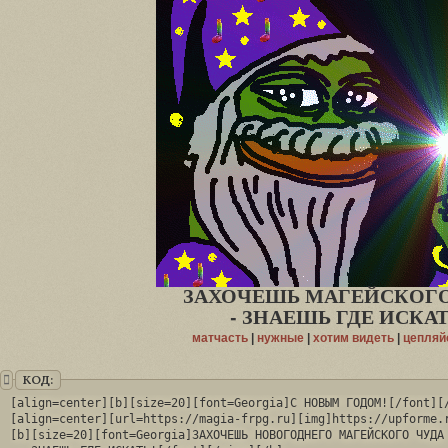
ЗАХОЧЕШЬ МАГЕЙСКОГО
- ЗНАЕШЬ ГДЕ ИСКАТ
матчасть
|
нужные
|
хотим видеть
|
цепляй
КОД:
[align=center][b][size=20][font=Georgia]С НОВЫМ ГОДОМ![/font][/
[align=center][url=https://magia-frpg.ru][img]https://upforme.r
[b][size=20][font=Georgia]ЗАХОЧЕШЬ НОВОГОДНЕГО МАГЕЙСКОГО ЧУДА
