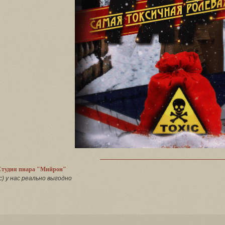
Студия пиара "Мийрон"
с) у нас реально выгодно