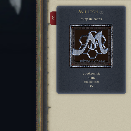
Мийрон
PR
пиар на заказ
сообщений:
41116
уважение:
+5