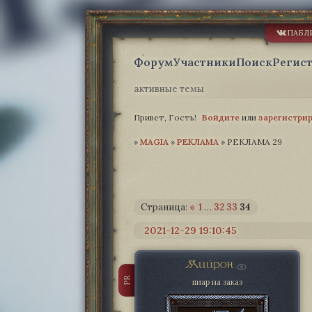
ПАБЛ
Форум
Участники
Поиск
Регис
активные темы
Привет, Гость!
Войдите
или
зарегистри
»
MAGIA­
»
РЕКЛАМА
»
РЕКЛАМА 29
Страница:
«
1
…
32
33
34
2021-12-29 19:10:45
Мийрон
PR
пиар на заказ