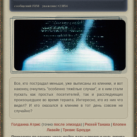
сообщений:
15158
уважение:
+23854
Все, кто пострадал меньше, уже выписаны из клиники, и вот
наконец очнулись "особенно тяжёлые случаи", и к ним стали
пускать как простых посетителей, так и расследующих
произошедшее во время теракта. Интересно, кто из них что
видел? И кто оказался в клинике в тот день совсем не
случайно?
Голданна Атрис
(точно
после эпизода
) |
Рюхей Танака
|
Клопен
Лавайе
|
Тревис Броуди