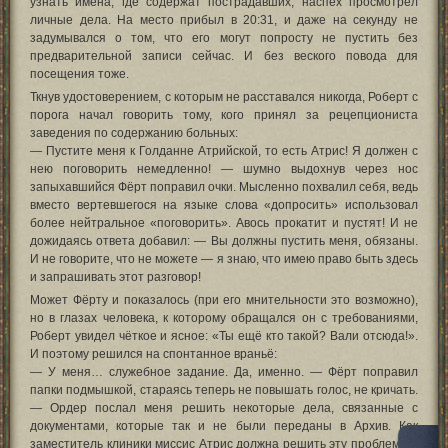
узнать имена, где содержат пострадавших, наспех просмотрел
личные дела. На место прибыл в 20:31, и даже на секунду не
задумывался о том, что его могут попросту не пустить без
предварительной записи сейчас. И без веского повода для
посещения тоже.
Ткнув удостоверением, с которым не расставался никогда, Роберт с
порога начал говорить тому, кого принял за рецепциониста
заведения по содержанию больных:
— Пустите меня к Голданне Атрийской, то есть Атрис! Я должен с
нею поговорить немедленно! — шумно выдохнув через нос
запыхавшийся Фёрт поправил очки. Мысленно похвалил себя, ведь
вместо вертевшегося на языке слова «допросить» использовал
более нейтральное «поговорить». Авось прокатит и пустят! И не
дожидаясь ответа добавил: — Вы должны пустить меня, обязаны.
И не говорите, что не можете — я знаю, что имею право быть здесь
и запрашивать этот разговор!
Может Фёрту и показалось (при его мнительности это возможно),
но в глазах человека, к которому обращался он с требованиями,
Роберт увидел чёткое и ясное: «Ты ещё кто такой? Вали отсюда!».
И поэтому решился на спонтанное враньё:
— У меня… служебное задание. Да, именно. — Фёрт поправил
папки подмышкой, стараясь теперь не повышать голос, не кричать.
— Ордер послал меня решить некоторые дела, связанные с
документами, которые так и не были переданы в Архив. Как
заместитель клиники миссис Атрис должна решить эту проблему, и