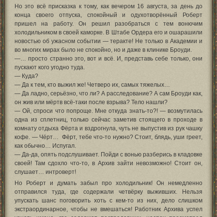
Но это всё присказка к тому, как вечером 16 августа, за день до
конца своего отпуска, спокойный и одухотворённый Роберт
пришел на работу. Он решил разобраться с тем вонючим
холодильником в своей каморке. В Штабе Ордера его и ошарашили
новостью об ужасном событии — теракте! Не только в Академии и
во многих мирах было не спокойно, но и даже в клинике Броуди.
—… просто странно это, вот и всё. И, представь себе только, они
пускают кого угодно туда.
— Куда?
— Да к тем, кто выжил же! Четверо их, самых тяжелых…
— Да ладно, серьёзно, что ли? А расследование? А сам Броуди как,
он жив или мёртв всё-таки после взрыва? Тело нашли?
— Ой, спроси что попроще. Мне откуда знать-то?! — возмутилась
одна из сплетниц, только сейчас заметив стоящего в проходе в
комнату отдыха Фёрта и вздрогнула, чуть не выпустив из рук чашку
кофе. — Чёрт… Фёрт, тебе что-то нужно? Стоит, блядь, уши греет,
как обычно… Испугал.
— Да-да, опять подслушивает. Пойди с вонью разберись в кладовке
своей! Там сдохло что-то, в Архив зайти невозможно! Стоит он,
слушает… интроверт!
Но Роберт и думать забыл про холодильник! Он немедленно
отправился туда, где содержали четвёрку выживших. Нельзя
упускать шанс поговорить хоть с кем-то из них, дело слишком
экстраординарное, чтобы не вмешаться! Работник Архива успел