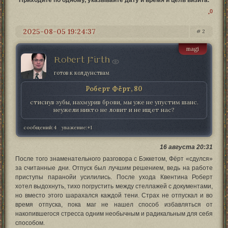
Приходите по одному, указывайте дату и время и цель визита.
0
2025-08-05 19:24:37
2
magi
Robert Firth
готов к колдунствам
Роберт Фёрт, 80
стиснув зубы, нахмурив брови, мы уже не упустим шанс.
неужели никто не ловит и не ищет нас?
сообщений:
4
уважение:
+1
16 августа 20:31
После того знаменательного разговора с Бэккетом, Фёрт «сдулся»
за считанные дни. Отпуск был лучшим решением, ведь на работе
приступы паранойи усилились. После ухода Квентина Роберт
хотел выдохнуть, тихо погрустить между стеллажей с документами,
но вместо этого шарахался каждой тени. Страх не отпускал и во
время отпуска, пока маг не нашел способ избавляться от
накопившегося стресса одним необычным и радикальным для себя
способом.