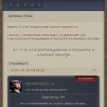
активные темы
Привет, Гость!
Войдите
или
зарегистрируйтесь
.
»
MAGIA­
»
СЮЖЕТНЫЕ ЭПИЗОДЫ
»
АУДИЕНЦИИ
»
[16-
17.08.2020] ПОСТРАДАВШИЕ В ТЕРАКТЕ В КЛИНИКЕ БРОУДИ
[16-17.08.2020] пострадавшие в теракте в
клинике броуди
Страница:
1
2025-01-29 08:14:20
1
headmaster
Headmaster
а ну-ка представь золотое время
Директор, 99+
кто такой великий? хм, вопрос философский...