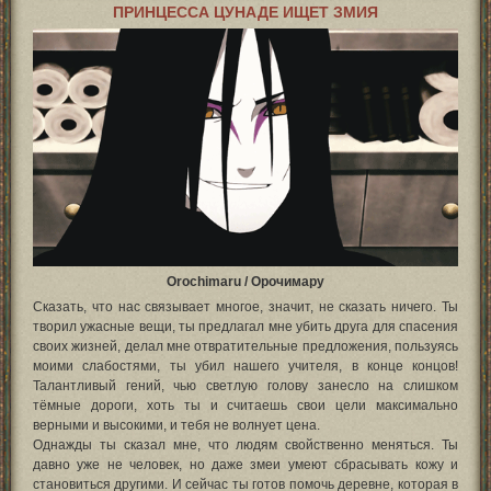
ПРИНЦЕССА ЦУНАДЕ ИЩЕТ ЗМИЯ
Orochimaru / Орочимару
Сказать, что нас связывает многое, значит, не сказать ничего. Ты
творил ужасные вещи, ты предлагал мне убить друга для спасения
своих жизней, делал мне отвратительные предложения, пользуясь
моими слабостями, ты убил нашего учителя, в конце концов!
Талантливый гений, чью светлую голову занесло на слишком
тёмные дороги, хоть ты и считаешь свои цели максимально
верными и высокими, и тебя не волнует цена.
Однажды ты сказал мне, что людям свойственно меняться. Ты
давно уже не человек, но даже змеи умеют сбрасывать кожу и
становиться другими. И сейчас ты готов помочь деревне, которая в