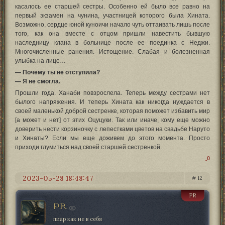
касалось ее старшей сестры. Особенно ей было все равно на
первый экзамен на чунина, участницей которого была Хината.
Возможно, сердце юной куноичи начало чуть оттаивать лишь после
того, как она вместе с отцом пришли навестить бывшую
наследницу клана в больнице после ее поединка с Неджи.
Многочисленные ранения. Истощение. Слабая и болезненная
улыбка на лице…
— Почему ты не отступила?
— Я не смогла.
Прошли года. Ханаби повзрослела. Теперь между сестрами нет
былого напряжения. И теперь Хината как никогда нуждается в
своей маленькой доброй сестренке, которая поможет избавить мир
[а может и нет] от этих Оцуцуки. Так или иначе, кому еще можно
доверить нести корзиночку с лепестками цветов на свадьбе Наруто
и Хинаты? Если мы еще доживем до этого момента. Просто
приходи глумиться над своей старшей сестренкой.
0
2023-05-28 18:48:47
12
PR
PR
пиар как не в себя