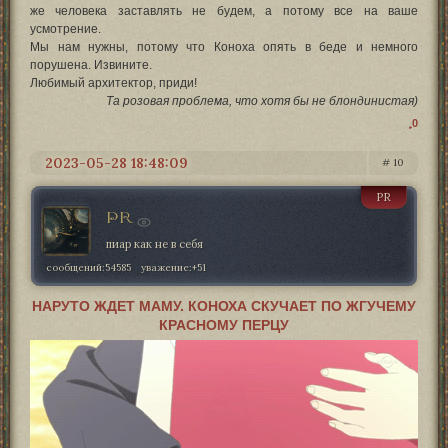
же человека заставлять не будем, а потому все на ваше
усмотрение.
Мы нам нужны, потому что Коноха опять в беде и немного
порушена. Извините.
Любимый архитектор, приди!
Та розовая проблема, что хотя бы не блондинистая)
0
2023-05-28 18:48:09
10
PR
PR
пиар как не в себя
сообщений:
54585
уважение:
+51
НАРУТО ЖДЕТ МАМУ. КОНОХА СКУЧАЕТ ПО ЖГУЧЕМУ
КРАСНОМУ ПЕРЦУ