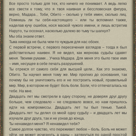
Все просто только для тех, кто ничего не понимает. А ведь легко
все свести к тому, что я твоя наивная и бессловесная фигура,
верно, Мадара... Тоби, Обито – сколько у тебя имен, сколько лиц.
Помнишь ли ты себя-настоящего – или ты вспомнил также,
наделав кучу ошибок, нося маской чужого имени, и лишь встретив
Наруто, ты осознал, насколько далеко во тьму ты шагнул?
Мы оба знаем ответ.
Тьма никогда не была чем-то чуждым для нас обоих.
С первой встречи, с первого пересечения взглядов – тогда я был
действительно наивен. Я не видел, как жернова судьбы сдавят
меня. Твоими руками... Учиха Мадара. Для меня это было твое имя
– имя, несущее в себе печать разрушений.
Ты отрекся от самого себя для высшей цели... Как это знакомо,
Обито. Ты научил меня тому же. Мир прогниз до основания, так
почему бы не уничтожить его и не построить новый, правильный
мир. Мир, в котором не будет боль боли. Боли, что отпечаталась на
тебе. На мне.
Двадцать лет мы смотрели в одну сторону, не доверяя друг другу
больше, чем следовало – не следовало вовсе, но нам пришлось
идти на компромиссы. Двадцать лет ты был тенью. Тьмой.
Двадцать лет ты делил со мной одну судьбу – и двадцать лет мы
изучали друг друга, так и не узнав до конца.
Ты ненавидел меня? Я ненавидел тебя?
Самое долгое чувство, что переживет любое – боль. Боль не может
уйти, не может исчезнуть, а раны – затянуться по одной простой