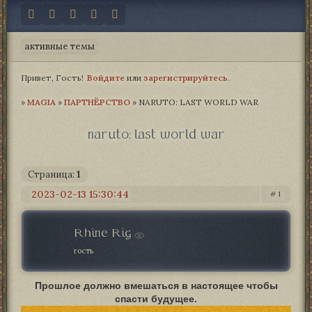
активные темы
Привет, Гость!
Войдите
или
зарегистрируйтесь
.
»
MAGIA­
»
ПАРТНЁРСТВО
»
NARUTO: LAST WORLD WAR
naruto: last world war
Страница:
1
2023-02-13 15:30:44
1
Rhine Rig
гость
Прошлое должно вмешаться в настоящее чтобы
спасти будущее.