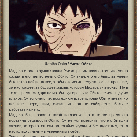
Uchiha Obito / Учиха Обито
Мадара стоял в руинах клана Учиха, размышляя о том, что могло
ожидать его при встречи с Обито. Он знал, что его бывший ученик
был готов пойти на все, чтобы отомстить ему за все, за прошлое,
за настоящее, за будущее, жизнь, которую Мадара уничтожил. Но в
то же время, Мадара не мог быть уверен, что Обито не имел других
планов. Он вспомнил их последнюю встречу, когда Обито внезапно
появился перед ним, сказав, что он не собирается больше
работать на него.
Мадара был поражен такой наглостью, но в то же время его
поразила решимость Обито. Он не мог поверить, что его бывший
ученик, которого он считал слабым духом и безнадежным, стал
настолько сильным и уверенным в себе.
Теперь Мадара стоял здесь, готовый к любому исходу. Он знал, что