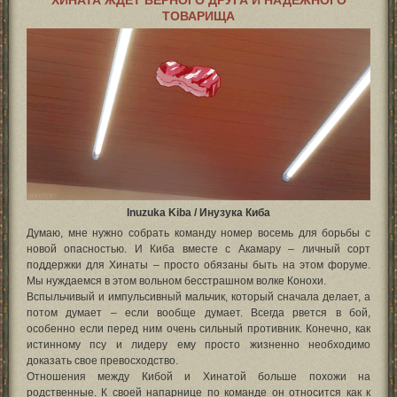
ТОВАРИЩА
Inuzuka Kiba / Инузука Киба
Думаю, мне нужно собрать команду номер восемь для борьбы с
новой опасностью. И Киба вместе с Акамару – личный сорт
поддержки для Хинаты – просто обязаны быть на этом форуме.
Мы нуждаемся в этом вольном бесстрашном волке Конохи.
Вспыльчивый и импульсивный мальчик, который сначала делает, а
потом думает – если вообще думает. Всегда рвется в бой,
особенно если перед ним очень сильный противник. Конечно, как
истинному псу и лидеру ему просто жизненно необходимо
доказать свое превосходство.
Отношения между Кибой и Хинатой больше похожи на
родственные. К своей напарнице по команде он относится как к