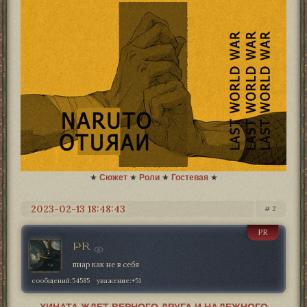
★
Сюжет
★
Роли
★
Гостевая
★
2023-02-13 18:48:43
2
PR
PR
пиар как не в себя
сообщений:
54585
уважение:
+51
ХИНАТА ЖДЕТ ВЕРНОГО ДРУГА И НАДЕЖНОГО