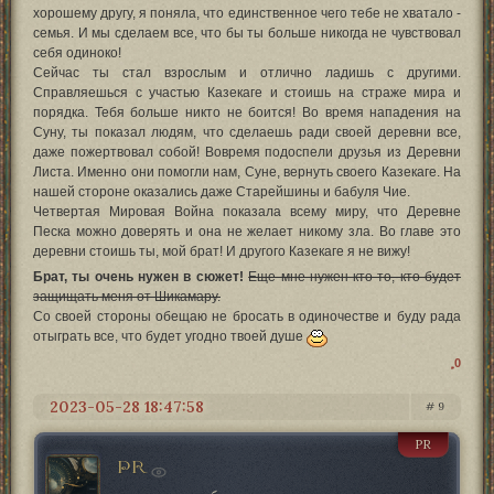
хорошему другу, я поняла, что единственное чего тебе не хватало -
семья. И мы сделаем все, что бы ты больше никогда не чувствовал
себя одиноко!
Сейчас ты стал взрослым и отлично ладишь с другими.
Справляешься с участью Казекаге и стоишь на страже мира и
порядка. Тебя больше никто не боится! Во время нападения на
Суну, ты показал людям, что сделаешь ради своей деревни все,
даже пожертвовал собой! Вовремя подоспели друзья из Деревни
Листа. Именно они помогли нам, Суне, вернуть своего Казекаге. На
нашей стороне оказались даже Старейшины и бабуля Чие.
Четвертая Мировая Война показала всему миру, что Деревне
Песка можно доверять и она не желает никому зла. Во главе это
деревни стоишь ты, мой брат! И другого Казекаге я не вижу!
Брат, ты очень нужен в сюжет!
Еще мне нужен кто-то, кто будет
защищать меня от Шикамару.
Со своей стороны обещаю не бросать в одиночестве и буду рада
отыграть все, что будет угодно твоей душе
0
2023-05-28 18:47:58
9
PR
PR