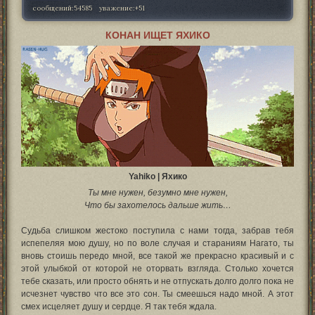
сообщений:
54585
уважение:
+51
КОНАН ИЩЕТ ЯХИКО
Yahiko | Яхико
Ты мне нужен, безумно мне нужен,
Что бы захотелось дальше жить…
Судьба слишком жестоко поступила с нами тогда, забрав тебя
испепеляя мою душу, но по воле случая и стараниям Нагато, ты
вновь стоишь передо мной, все такой же прекрасно красивый и с
этой улыбкой от которой не оторвать взгляда. Столько хочется
тебе сказать, или просто обнять и не отпускать долго долго пока не
исчезнет чувство что все это сон. Ты смеешься надо мной. А этот
смех исцеляет душу и сердце. Я так тебя ждала.