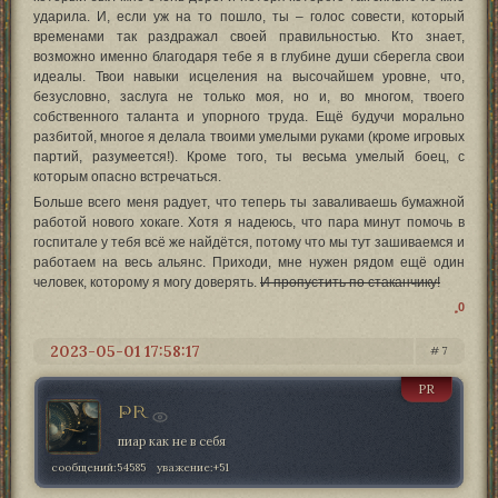
ударила. И, если уж на то пошло, ты – голос совести, который
временами так раздражал своей правильностью. Кто знает,
возможно именно благодаря тебе я в глубине души сберегла свои
идеалы. Твои навыки исцеления на высочайшем уровне, что,
безусловно, заслуга не только моя, но и, во многом, твоего
собственного таланта и упорного труда. Ещё будучи морально
разбитой, многое я делала твоими умелыми руками (кроме игровых
партий, разумеется!). Кроме того, ты весьма умелый боец, с
которым опасно встречаться.
Больше всего меня радует, что теперь ты заваливаешь бумажной
работой нового хокаге. Хотя я надеюсь, что пара минут помочь в
госпитале у тебя всё же найдётся, потому что мы тут зашиваемся и
работаем на весь альянс. Приходи, мне нужен рядом ещё один
человек, которому я могу доверять.
И пропустить по стаканчику!
0
2023-05-01 17:58:17
7
PR
PR
пиар как не в себя
сообщений:
54585
уважение:
+51