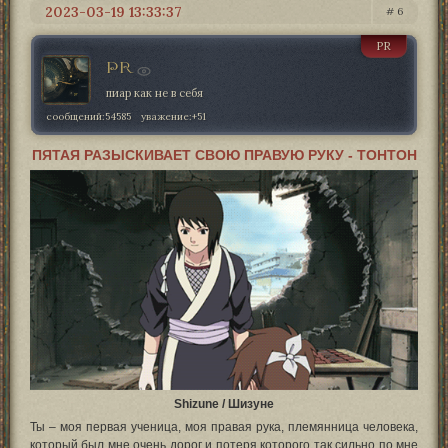
2023-03-19 13:33:37
6
PR
PR
пиар как не в себя
сообщений:
54585
уважение:
+51
ПЯТАЯ РАЗЫСКИВАЕТ СВОЮ ПРАВУЮ РУКУ - ТОНТОН
Shizune / Шизуне
Ты – моя первая ученица, моя правая рука, племянница человека,
который был мне очень дорог и потеря которого так сильно по мне