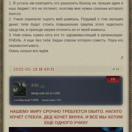
1. Я устала им повторять что разносить Коноху не лучшая идея и
наш бюджет это не потянет, поэтому мне нужен союзник которого
боятся.
2. Учихи охринели тырить мой шампунь. Подумай о том скольких
денег тебе будет стоить повышенная закупка этого чудесного
средства, и приходи скорее отгонять их от моей комнаты.
3. Нам очень нужен хоть кто то здравомыслящий в организации.
ОЧЕНЬ. А еще без тебя Хидан совсем потерял совесть. Пора его
перевоспитывать.
Очень сильно все ждём.
0
2023-05-28 18:49:31
14
PR
PR
пиар как не в себя
сообщений:
54585
уважение:
+51
НАШЕМУ МИРУ СРОЧНО ТРЕБУЕТСЯ ОБИТО. НАГАТО
ХОЧЕТ СТЕКЛА. ДЕД ХОЧЕТ ВНУКА. И ВСЕ МЫ ХОТИМ
ЕЩЕ ОДНОГО УЧИХУ