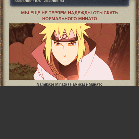
сообщений:
54585
уважение:
+51
МЫ ЕЩЕ НЕ ТЕРЯЕМ НАДЕЖДЫ ОТЫСКАТЬ
НОРМАЛЬНОГО МИНАТО
Namikaze Minato / Намиказе Минато
Итак, Хината нашла мать своему мужу, пришло время искать ему
отца. Очень хочется перестать верить в то, что роль Четвертого
Хокаге в самом деле проклята, так как Конохе очень не помешает
дополнительная сила в лице знаменитой Желтой Молнии. Как
минимум хочется видеть адекватного человека на этой роли,
который не будет вести себя как последнее чмо, а будет хотя бы
немного придерживаться канона. Минато – потрясающе милый
мужчина, любящий муж, отважный Хокаге и пока еще так себе отец,
но мы это обязательно исправим общими усилиями!