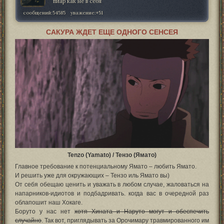
пиар как не в себя
сообщений:
54585
уважение:
+51
САКУРА ЖДЕТ ЕЩЕ ОДНОГО СЕНСЕЯ
Tenzo (Yamato) / Тензо (Ямато)
Главное требование к потенциальному Ямато – любить Ямато.
И решить уже для окружающих – Тензо иль Ямато вы)
От себя обещаю ценить и уважать в любом случае, жаловаться на
напарников-идиотов и подбадривать. когда вас в очередной раз
облапошит наш Хокаге.
Боруто у нас нет
хотя Хината и Наруто могут и обеспечить
случайно
. Так вот, приглядывать за Орочимару травмированного им