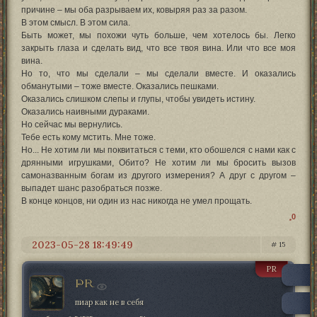
причине – мы оба разрываем их, ковыряя раз за разом.
В этом смысл. В этом сила.
Быть может, мы похожи чуть больше, чем хотелось бы. Легко
закрыть глаза и сделать вид, что все твоя вина. Или что все моя
вина.
Но то, что мы сделали – мы сделали вместе. И оказались
обманутыми – тоже вместе. Оказались пешками.
Оказались слишком слепы и глупы, чтобы увидеть истину.
Оказались наивными дураками.
Но сейчас мы вернулись.
Тебе есть кому мстить. Мне тоже.
Но... Не хотим ли мы поквитаться с теми, кто обошелся с нами как с
дрянными игрушками, Обито? Не хотим ли мы бросить вызов
самоназванным богам из другого измерения? А друг с другом –
выпадет шанс разобраться позже.
В конце концов, ни один из нас никогда не умел прощать.
0
2023-05-28 18:49:49
15
PR
PR
пиар как не в себя