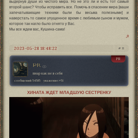
выдернув души из чистого мира. Но не это ли и есть тот самый
второй шанс? Чтобы исправить все. Помочь в спасении мира [ваши
запечатывающие техники были бы весьма полезными] и
наверстать то самое упущенное время с любимым сыном и мужем,
которое так нагло было отнято у Вас.
Мы все ждем вас, Кушина-сама!
0
2023-05-28 18:48:22
11
PR
PR
пиар как не в себя
сообщений:
54585
уважение:
+51
ХИНАТА ЖДЕТ МЛАДШУЮ СЕСТРЕНКУ