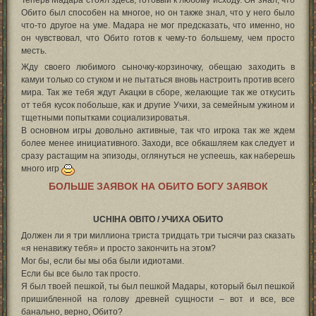
Обито был способен на многое, но он также знал, что у него было
что-то другое на уме. Мадара не мог предсказать, что именно, но
он чувствовал, что Обито готов к чему-то большему, чем просто
месть.
Жду своего любимого сыночку-корзиночку, обещаю заходить в
камуи только со стуком и не пытаться вновь настроить против всего
мира. Так же тебя ждут Акацки в сборе, желающие так же откусить
от тебя кусок побольше, как и другие Учихи, за семейным ужином и
тщетными попытками социализироватья.
В основном игры довольно активные, так что игрока так же ждем
более менее инициативного. Заходи, все обкашляем как следует и
сразу растащим на эпизоды, оглянуться не успеешь, как наберешь
много игр
БОЛЬШЕ ЗАЯВОК НА ОБИТО БОГУ ЗАЯВОК
UCHIHA OBITO / УЧИХА ОБИТО
Должен ли я три миллиона триста тридцать три тысячи раз сказать
«я ненавижу тебя» и просто закончить на этом?
Мог бы, если бы мы оба были идиотами.
Если бы все было так просто.
Я был твоей пешкой, ты был пешкой Мадары, который был пешкой
пришибленной на голову древней сущности – вот и все, все
банально, верно, Обито?