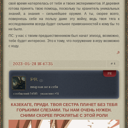
своё время натерпелась от тебя и твоих экспериментов. И деревня
готова принять твою помощь, поскольку ты хранитель уникальных
знаний, а знания – сильнейшее оружие. А ты, скорее всего,
повернешь себе на пользу даже эту войну, ведь твоя тяга к
исследованиям всегда будет сильнее привязанностей к кому бы то
ни было.
ПС: у нас с твоим предшественником был начат эпизод, возможно,
тебе будет интересно. Это к тому, что погружение в игру возможно
с ходу.
0
2023-05-28 18:47:35
8
PR
PR
пиар как не в себя
сообщений:
54585
уважение:
+51
КАЗЕКАГЕ, ПРИДИ. ТВОЯ СЕСТРА ПЛАЧЕТ БЕЗ ТЕБЯ
ГОРЬКИМИ СЛЕЗАМИ. ТЫ НАМ ОЧЕНЬ НУЖЕН.
СНИМИ СКОРЕЕ ПРОКЛЯТЬЕ С ЭТОЙ РОЛИ