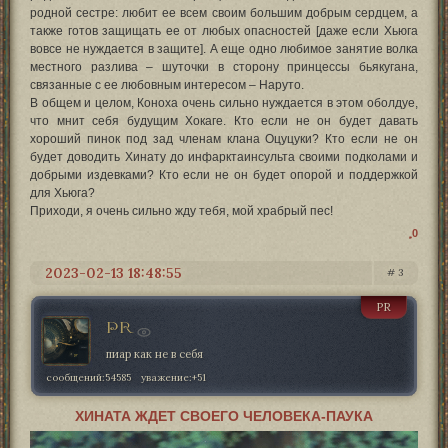
родной сестре: любит ее всем своим большим добрым сердцем, а
также готов защищать ее от любых опасностей [даже если Хьюга
вовсе не нуждается в защите]. А еще одно любимое занятие волка
местного разлива – шуточки в сторону принцессы бьякугана,
связанные с ее любовным интересом – Наруто.
В общем и целом, Коноха очень сильно нуждается в этом оболдуе,
что мнит себя будущим Хокаге. Кто если не он будет давать
хороший пинок под зад членам клана Оцуцуки? Кто если не он
будет доводить Хинату до инфарктаинсульта своими подколами и
добрыми издевками? Кто если не он будет опорой и поддержкой
для Хьюга?
Приходи, я очень сильно жду тебя, мой храбрый пес!
0
2023-02-13 18:48:55
3
PR
PR
пиар как не в себя
сообщений:
54585
уважение:
+51
ХИНАТА ЖДЕТ СВОЕГО ЧЕЛОВЕКА-ПАУКА