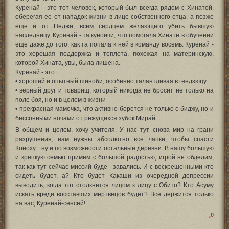
Куренай - это тот человек, который был всегда рядом с Хинатой,
оберегая ее от нападок жизни в лице собственного отца, а позже
еще и от Неджи, всем сердцем желающего убить бывшую
наследницу. Куренай - та куноичи, что помогала Хинате в обучении
еще даже до того, как та попала к ней в команду восемь. Куренай -
это хорошая поддержка и теплота, похожая на материнскую,
которой Хината, увы, была лишена.
Куренай - это:
• хороший и опытный шиноби, особенно талантливая в гендзюцу
• верный друг и товарищ, который никогда не бросит не только на
поле боя, но и в целом в жизни
• прекрасная мамочка, что активно борется не только с биджу, но и
бессонными ночами от режущихся зубок Мирай
В общем и целом, хочу учителя. У нас тут снова мир на грани
разрушения, нам нужны абсолютно все лапки, чтобы спасти
Коноху....ну и по возможности остальные деревни. В нашу большую
и крепкую семью примем с большой радостью, игрой не обделим,
так как тут сейчас миссий буде - завались. И с воскрешенными кто
сидеть будет, а? Кто будет Какаши из очередной депрессии
выводить, когда тот столкнется лицом к лицу с Обито? Кто Асуму
искать вреди восставших мертвецов будет? Все держится только
на вас, Куренай-сенсей!
0