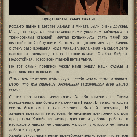
Hyuga Hanabi / Хьюга Ханаби
Когда-то давно в детстве Ханаби и Хината были очень дружны.
Младшая всегда с неким восхищением и упоением наблюдала за
тренировками старшей, мечтая когда-нибудь стать такой же
сильной и стойкой куноичи. Как жаль, что детские мечты разбились
о стену разочарования, когда Ханаби узнала какая на самом деле
названная наследница клана. Нерешительная. Слабая. Добрая.
Недостойная. Позор всей главной ветви Хьюга.
Но тот самый поединок между нами решил наши судьбы и
расставил все на свои места…
Я ни о чем не жалею, ведь я верю в тебя, моя маленькая птичка.
Верю, что ты станешь достойным защитником всей нашей
семьи.
С тех пор многое изменилось. Ханаби изменилась. Своим
поведением стала больше напоминать Неджи. В глазах младшей
сестры была лишь тень презрения к бывшей наследнице. И
желание превзойти ее во всем. Интенсивные тренировки с отцом
превратили Ханаби из жизнерадостного и доброго ребенка в
настоящего ниндзя, не знающего жалости, у которого нет места
доброте в сердце.
Ханаби относилась с неким пренебрежением ко всему, что теперь