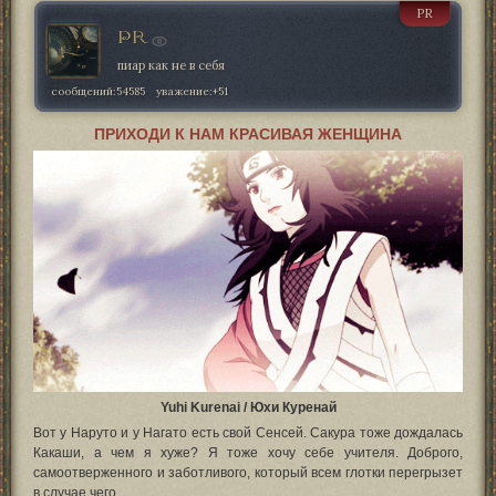
PR
PR
пиар как не в себя
сообщений:
54585
уважение:
+51
ПРИХОДИ К НАМ КРАСИВАЯ ЖЕНЩИНА
Yuhi Kurenai / Юхи Куренай
Вот у Наруто и у Нагато есть свой Сенсей. Сакура тоже дождалась
Какаши, а чем я хуже? Я тоже хочу себе учителя. Доброго,
самоотверженного и заботливого, который всем глотки перегрызет
в случае чего.