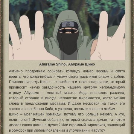
Aburame Shino / Абураме Шино
Активно продолжаю собирать команду номер восемь и свято
верить, что когда-нибудь я увижу своих мальчиков рядом с собой.
Пришла очередь Шино – спокойного и тихого парнишки, который
привносит некую загадочность нашему крутому непобедимому
отряду. Абураме – местный мастер йода японского разлива,
который странно и иногда непонятно выражается, часто меняя
слова в предложении местами. И даже несмотря на такой его
заскок я и особенно Киба, я уверена, очень сильно его любим.
Шино – мозг нашей команды, потому что больше некому. А кто,
если не он? Шумный собачник, который сначала делает, а потом
делает снова даже не думая? Или скромный пирожочек, падающий
в обморок при любом появлении и упоминании Наруто?