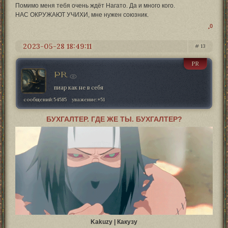
Помимо меня тебя очень ждёт Нагато. Да и много кого.
НАС ОКРУЖАЮТ УЧИХИ, мне нужен союзник.
0
2023-05-28 18:49:11
13
PR
PR
пиар как не в себя
сообщений:
54585
уважение:
+51
БУХГАЛТЕР. ГДЕ ЖЕ ТЫ. БУХГАЛТЕР?
Kakuzy | Какузу