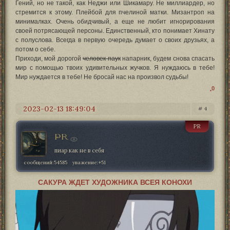
Гений, но не такой, как Неджи или Шикамару. Не миллиардер, но
стремится к этому. Плейбой для пчелиной матки. Мизантроп на
минималках. Очень обидчивый, а еще не любит игнорирования
своей потрясающей персоны. Единственный, кто понимает Хинату
с полуслова. Всегда в первую очередь думает о своих друзьях, а
потом о себе.
Приходи, мой дорогой
человек-паук
напарник, будем снова спасать
мир с помощью твоих удивительных жучков. Я нуждаюсь в тебе!
Мир нуждается в тебе! Не бросай нас на произвол судьбы!
0
2023-02-13 18:49:04
4
PR
PR
пиар как не в себя
сообщений:
54585
уважение:
+51
САКУРА ЖДЕТ ХУДОЖНИКА ВСЕЯ КОНОХИ