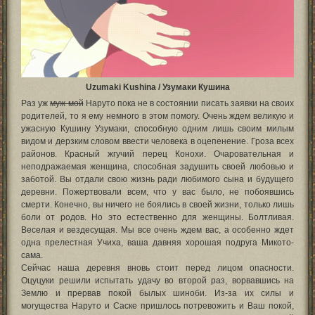
Uzumaki Kushina / Узумаки Кушина
Раз уж
муж мой
Наруто пока не в состоянии писать заявки на своих
родителей, то я ему немного в этом помогу. Очень ждем великую и
ужасную Кушину Узумаки, способную одним лишь своим милым
видом и дерзким словом ввести человека в оцепенение. Гроза всех
районов. Красный жгучий перец Конохи. Очаровательная и
неподражаемая женщина, способная задушить своей любовью и
заботой. Вы отдали свою жизнь ради любимого сына и будущего
деревни. Пожертвовали всем, что у вас было, не побоявшись
смерти. Конечно, вы ничего не боялись в своей жизни, только лишь
боли от родов. Но это естественно для женщины. Болтливая.
Веселая и вездесущая. Мы все очень ждем вас, а особенно ждет
одна прелестная Учиха, ваша давняя хорошая подруга Микото-
сама.
Сейчас наша деревня вновь стоит перед лицом опасности.
Оцуцуки решили испытать удачу во второй раз, ворвавшись на
Землю и прервав покой былых шиноби. Из-за их силы и
могущества Наруто и Саске пришлось потревожить и Ваш покой,