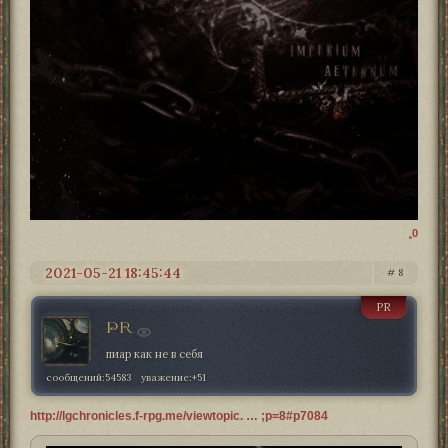
0
2021-05-21 18:45:44
8
PR
PR
пиар как не в себя
сообщений:
54583
уважение:
+51
http://lgchronicles.f-rpg.me/viewtopic. … ;p=8#p7084