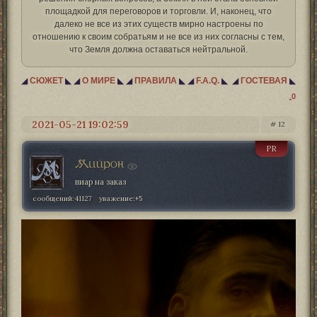
площадкой для переговоров и торговли. И, наконец, что
далеко не все из этих существ мирно настроены по
отношению к своим собратьям и не все из них согласны с тем,
что Земля должна оставаться нейтральной.
◢
СЮЖЕТ
◣
◢
О МИРЕ
◣
◢
ПРАВИЛА
◣
◢
F.A.Q.
◣
◢
ГОСТЕВАЯ
◣
0
2021-05-21 19:02:59
12
PR
Мийрон
пиар на заказ
сообщений:
41127
уважение:
+5