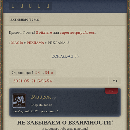
активные темы
Привет, Гость!
Войдите
или
зарегистрируйтесь
.
»
MAGIA­
»
РЕКЛАМА
»
РЕКЛАМА 13
реклама 13
Страница:
1
2
3
…
34
»
2021-05-21 15:56:54
1
PR
Мийрон
пиар на заказ
сообщений:
41127
уважение:
+5
НЕ ЗАБЫВАЕМ О ВЗАИМНОСТИ!
и хорошего тебе дня, пиарщик!