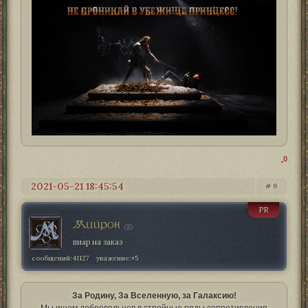
0
2021-05-21 18:45:54
9
PR
Мийрон
пиар на заказ
сообщений:
41127
уважение:
+5
За Родину, За Вселенную, за Галаксию!