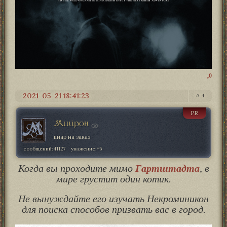
0
2021-05-21 18:41:23
4
PR
Мийрон
пиар на заказ
сообщений:
41127
уважение:
+5
Когда вы проходите мимо
Гартштадта
, в
мире грустит один котик.
Не вынуждайте его изучать Некроминикон
для поиска способов призвать вас в город.