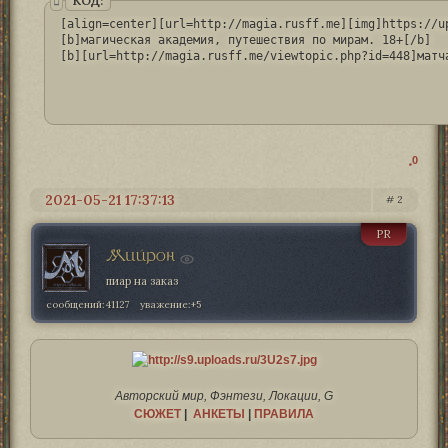
КОД:
[align=center][url=http://magia.rusff.me][img]https://u
[b]магическая академия, путешествия по мирам. 18+[/b]

[b][url=http://magia.rusff.me/viewtopic.php?id=448]матч
0
2021-05-21 17:37:13
2
PR
Мийрон
пиар на заказ
сообщений:
41127
уважение:
+5
Авторский мир, Фэнтези, Локации, G
СЮЖЕТ
|
АНКЕТЫ
|
ПРАВИЛА