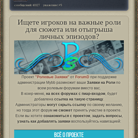
сообщений:
41127
уважение:
+5
Ищете игроков на важные роли
для сюжета или отыгрыша
личных эпизодов?
Проект
"Ролевые Заявки"
от
ForumD
при поддержке
администрации Mybb размножит ваши
Заявки на Роли
по
всем ролевым форумам вместо вас.
В юзер-меню,
на всех форумах с пиар-входом
, будет
добавлена
ссылка на такую страницу
.
Администраторы
могут скрыть ссылку
по своему желанию,
но тогда этот форум
не сможет
принять участие в проекте.
Если вы хотите
ознакомиться с проектом
,
задать вопросы
,
узнать как добавлять заявки
воспользуйтесь навигацией: