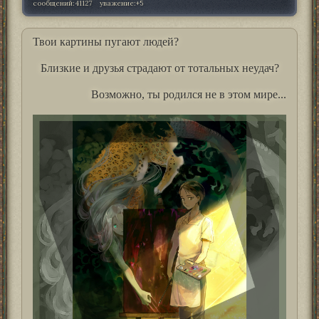
сообщений:
41127
уважение:
+5
Твои картины пугают людей?
Близкие и друзья страдают от тотальных неудач?
Возможно, ты родился не в этом мире...