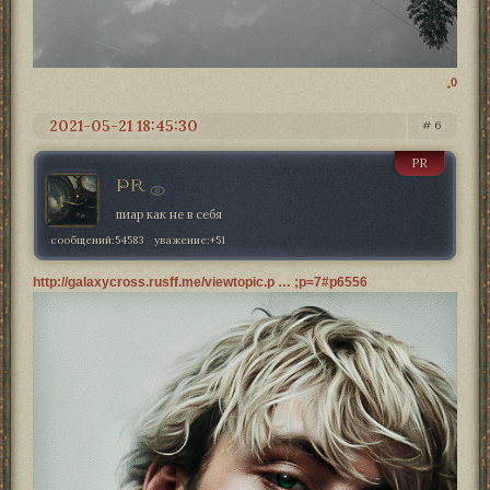
0
2021-05-21 18:45:30
6
PR
PR
пиар как не в себя
сообщений:
54583
уважение:
+51
http://galaxycross.rusff.me/viewtopic.p … ;p=7#p6556