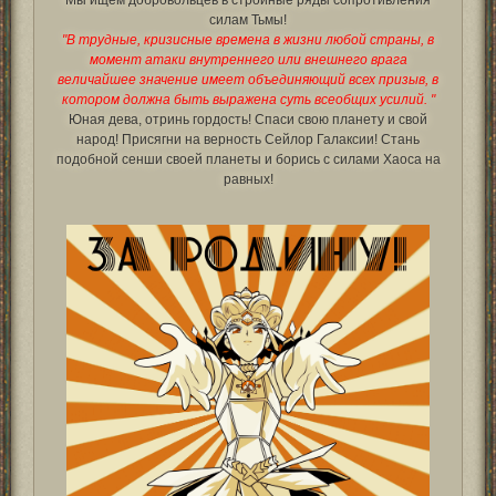
Мы ищем добровольцев в стройные ряды сопротивления
силам Тьмы!
"В трудные, кризисные времена в жизни любой страны, в
момент атаки внутреннего или внешнего врага
величайшее значение имеет объединяющий всех призыв, в
котором должна быть выражена суть всеобщих усилий. "
Юная дева, отринь гордость! Спаси свою планету и свой
народ! Присягни на верность Сейлор Галаксии! Стань
подобной сенши своей планеты и борись с силами Хаоса на
равных!