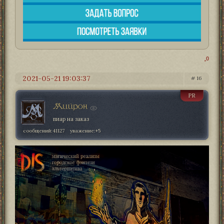
0
2021-05-21 19:03:37
16
PR
Мийрон
пиар на заказ
сообщений:
41127
уважение:
+5