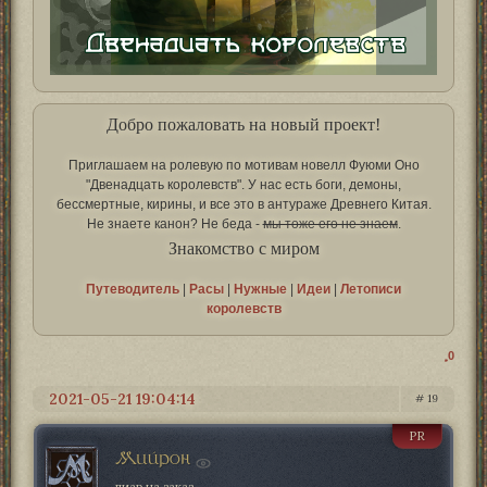
Добро пожаловать на новый проект!
Приглашаем на ролевую по мотивам новелл Фуюми Оно
"Двенадцать королевств". У нас есть боги, демоны,
бессмертные, кирины, и все это в антураже Древнего Китая.
Не знаете канон? Не беда -
мы тоже его не знаем
.
Знакомство с миром
Путеводитель
|
Расы
|
Нужные
|
Идеи
|
Летописи
королевств
0
2021-05-21 19:04:14
19
PR
Мийрон
пиар на заказ