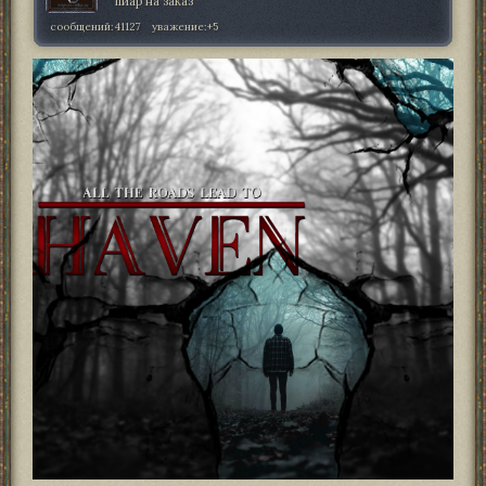
пиар на заказ
сообщений:
41127
уважение:
+5