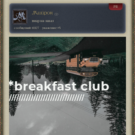
PR
Мийрон
пиар на заказ
сообщений:
41127
уважение:
+5