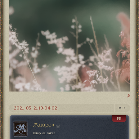
0
2021-05-21 19:04:02
18
PR
Мийрон
пиар на заказ