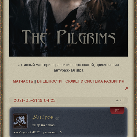
активный мастеринг, развитие персонажей, приключения
антуражная игра
МАТЧАСТЬ
||
ВНЕШНОСТИ
||
СЮЖЕТ И СИСТЕМА РАЗВИТИЯ
0
2021-05-21 19:04:23
20
PR
Мийрон
пиар на заказ
сообщений:
41127
уважение:
+5