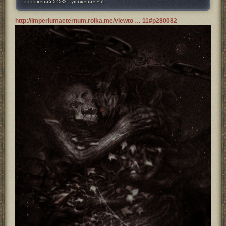
сообщений:
54583
уважение:
+51
http://imperiumaeternum.rolka.me/viewto … 11#p280082