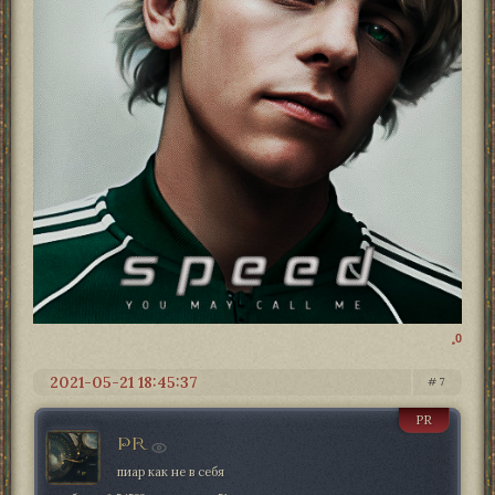
0
2021-05-21 18:45:37
7
PR
PR
пиар как не в себя