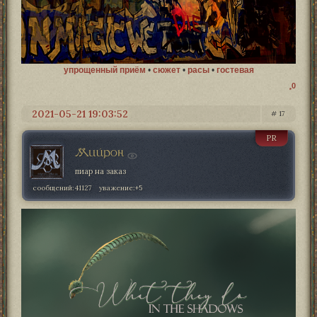
упрощенный приём
•
сюжет
•
расы
•
гостевая
0
2021-05-21 19:03:52
17
PR
Мийрон
пиар на заказ
сообщений:
41127
уважение:
+5