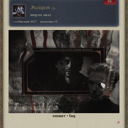
PR
Мийрон
пиар на заказ
сообщений:
41127
уважение:
+5
сюжет
•
faq
0