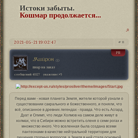
Истоки забыты.
Кошмар продолжается...
0
2021-05-21 19:02:47
11
PR
Мийрон
пиар на заказ
сообщений:
41127
уважение:
+5
Перед вами - новая планета Земля, жители которой узнали о
существовании сакрального и божественного, и поняли, что
всё, описанное в древних легендах - правда. Что есть Асгард,
Дуат и Олимп, что люди Холмов на самом деле живут в
холмах, что в Сибири можно встретить оленя о семи рогах и
множество иного. Что вселенная была создана всеми
пантеонами в качестве нейтральной территории для
решения спорных вопросов, а Земля в ней стала основной