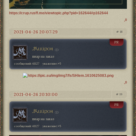
https://crup.rusff.me/viewtopic.php?pid=162644#p162644
0
2021-04-26 20:07:29
18
PR
Мийрон
пиар на заказ
сообщений:
41127
уважение:
+5
0
2021-04-26 20:10:00
19
PR
Мийрон
пиар на заказ
сообщений:
41127
уважение:
+5