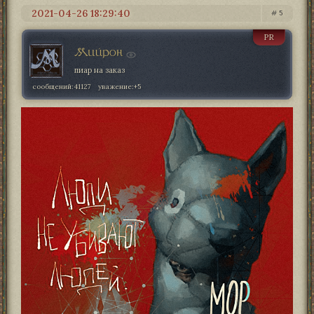
2021-04-26 18:29:40
5
PR
Мийрон
пиар на заказ
сообщений:
41127
уважение:
+5