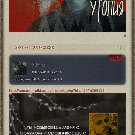
0
2021-04-26 18:31:38
6
PR
PR
пиар как не в себя
сообщений:
54585
уважение:
+51
http://noname.rolbb.me/viewtopic.php?id … 20#p202192