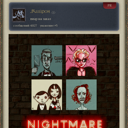
PR
Мийрон
пиар на заказ
сообщений:
41127
уважение:
+5