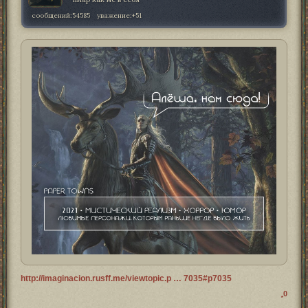
сообщений:
54585
уважение:
+51
http://imaginacion.rusff.me/viewtopic.p … 7035#p7035
0