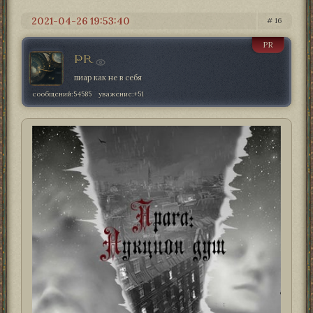
2021-04-26 19:53:40
16
PR
PR
пиар как не в себя
сообщений:
54585
уважение:
+51