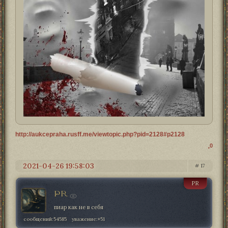
http://aukcepraha.rusff.me/viewtopic.php?pid=2128#p2128
0
2021-04-26 19:58:03
17
PR
PR
пиар как не в себя
сообщений:
54585
уважение:
+51