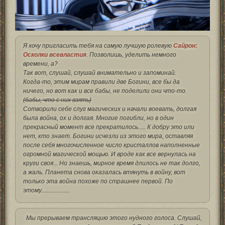
Я хочу пригласить тебя на самую лучшую ролевую
Сайрон:
Осколки всевластия
. Позволишь, уделить немного
времени, а?
Так вот, слушай, слушай внимательно и запоминай.
Когда-то, этим мирам правили две Богини, все бы да
ничего, но вот как и все бабы, не поделили они что-то.
(бабы, что с них взять)
Сотворили себе слуг магических и начали воевать, долгая
была война, ох и долгая. Многие погибли, но в один
прекрасный момент все прекратилось..... К добру это или
нет, кто знает. Богини исчезли из этого мира, оставляя
после себя многочисленное число кристаллов наполненные
огромной магической мощью. И вроде как все вернулась на
круги своя... Но знаешь, мирное время длилось не так долго,
а жаль. Планета снова оказалась втянуть в войну, вот
только эта война похоже по страшнее первой. По
этому...................
Мы прерываем трансляцию этого нудного голоса. Слушай,