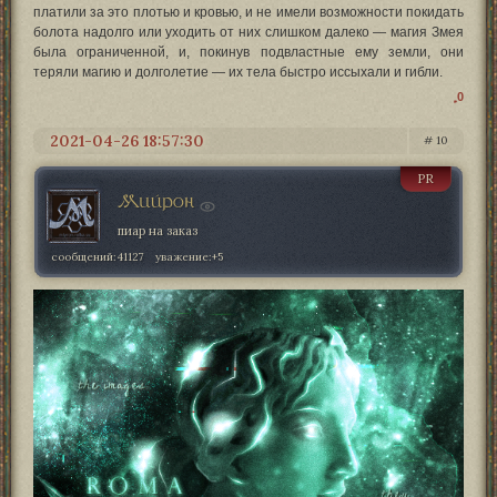
платили за это плотью и кровью, и не имели возможности покидать
болота надолго или уходить от них слишком далеко — магия Змея
была ограниченной, и, покинув подвластные ему земли, они
теряли магию и долголетие — их тела быстро иссыхали и гибли.
0
2021-04-26 18:57:30
10
PR
Мийрон
пиар на заказ
сообщений:
41127
уважение:
+5