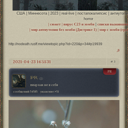
США | Миннесота | 2023 | real-live | постапокалипсис | антиутопия
horror
| сюжет
| вирус С23 и зомби
|
списки выживши
| мир антиутопия без зомби (Дистрикт 1)
| мир с зомби (гр
http://nodeath.rusff.me/viewtopic.php?id=220&p=34#p19939
0
2021-04-23 14:51:31
3
PR
PR
пиар как не в себя
сообщений:
54585
уважение:
+51