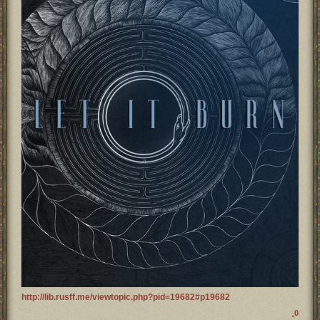
http://lib.rusff.me/viewtopic.php?pid=19682#p19682
0