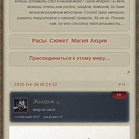
хочешь оставить след в нашем мире? Тогда вперед! Ты ведь
можешь стать кем угодно, эльфом, демоном, да даже
великим разумным монстров. Создай свою империю,
захвати территорию и начинай править. Хе-хе-хе. Покажи
нам, на что способна твоя решимость.....
Расы
Сюжет
Магия
Акции
Присоединиться к этому миру....
0
2021-04-26 19:24:32
14
PR
Мийрон
пиар на заказ
сообщений:
41127
уважение:
+5