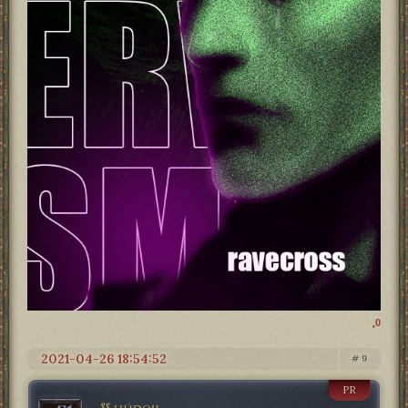
0
2021-04-26 18:54:52
9
PR