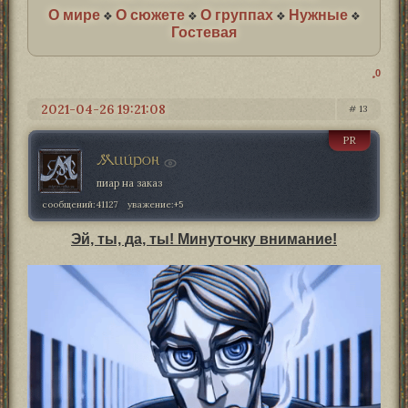
О мире
О сюжете
О группах
Нужные
❖
❖
❖
❖
Гостевая
0
2021-04-26 19:21:08
13
PR
Мийрон
пиар на заказ
сообщений:
41127
уважение:
+5
Эй, ты, да, ты! Минуточку внимание!