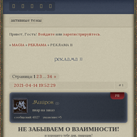
активные темы
Привет, Гость!
Войдите
или
зарегистрируйтесь
.
»
MAGIA­
»
РЕКЛАМА
»
РЕКЛАМА 11
реклама 11
Страница:
1
2
3
…
34
»
2021-04-14 19:52:29
1
PR
Мийрон
пиар на заказ
сообщений:
41127
уважение:
+5
НЕ ЗАБЫВАЕМ О ВЗАИМНОСТИ!
и хорошего тебе дня, пиарщик!