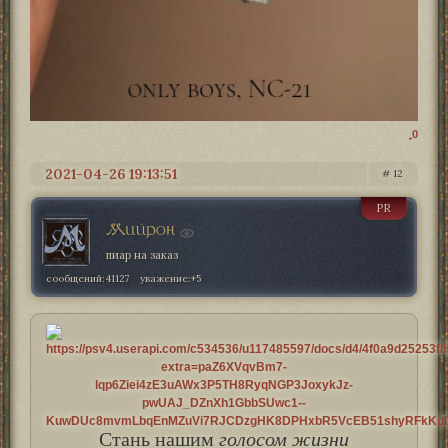
0
2021-04-26 19:13:51
12
PR
Мийрон
пиар на заказ
сообщений:
41127
уважение:
+5
Стань нашим
голосом жизни