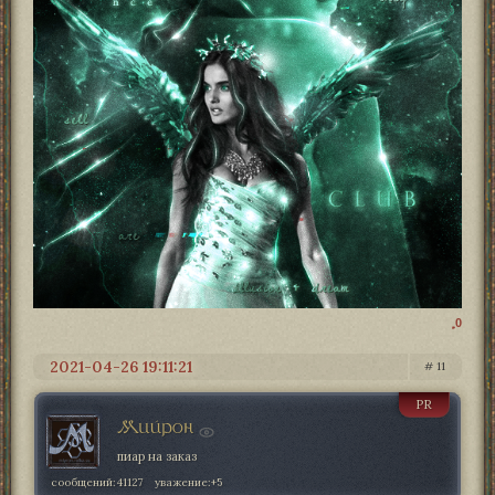
0
2021-04-26 19:11:21
11
PR
Мийрон
пиар на заказ
сообщений:
41127
уважение:
+5