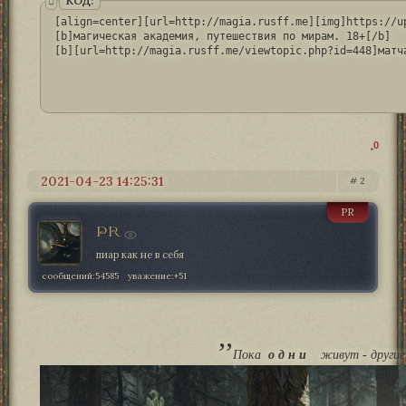
КОД:
[align=center][url=http://magia.rusff.me][img]https://u
[b]магическая академия, путешествия по мирам. 18+[/b]

[b][url=http://magia.rusff.me/viewtopic.php?id=448]матч
0
2021-04-23 14:25:31
2
PR
PR
пиар как не в себя
сообщений:
54585
уважение:
+51
,,
Пока
о д н и
живут - друг