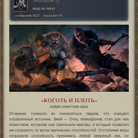
Мийрон
пиар на заказ
сообщений:
41127
уважение:
+5
«КОГОТЬ И ПЛОТЬ»
новая сюжетная арка
Отчаяние толкнуло их поклоняться тварям, что породил
отравленный источник. Змей — Отец левиафанов, стал для них
божеством, которому они приносили жертвы, и который позволял
им сохранить те крохи магических способностей. Отступники веры
сохранили способность принимать любой звериный лик, но