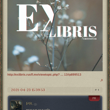
http://exlibris.rusff.me/viewtopic.php? … 13#p899513
0
2021-04-23 15:39:53
4
PR
PR
пиар как не в себя