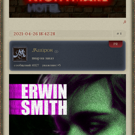
0
2021-04-26 18:42:28
8
PR
Мийрон
пиар на заказ
сообщений:
41127
уважение:
+5