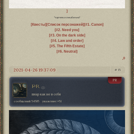
]
*картинка кликабельна*
[Квесты]
[Список персонажей]
[#1. Canon]
[#2. Need you]
[#3. On the dark side]
[#4. Law and order]
[#5. The Fifth Estate]
[#6. Neutral]
0
2021-04-26 19:37:09
15
PR
PR
пиар как не в себя
сообщений:
54585
уважение:
+51