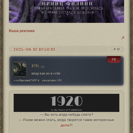
Ваша реклама
0
2025-06-10 10:50:10
10
PR
PR
пиар как не в себя
сообщений:
54574
уважение:
+51
— Вы хоть когда-нибудь спите?
— Разве можно спать, когда творятся такие интересные
дела
?!