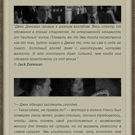
"Джек Донован привык к разным взглядам. Весь спектр от
обожания в глазах старлеток, до откровенной ненависти
от “честных” копов. Плевать же. Но Эми тогда посмотрела
как-то так, будто знает о Джеке то, что он сам о себе не
знает. Холодный взгляд даже с некоторыми нотками
жалости. И это хлестнуло даже сильней, чем когда она
сбежала практически из-под венца."
©
Jack Donovan
"— Джек обещал заглянуть сегодня.
— Такая удача, не правда ли? — восторг в голосе Нэнси был
отмерен очень чётко: ровно столько, сколько требовалось,
чтобы дать понять своё расположение к возможному
жениху для дочери её супруга, но не вызвать ревности в
самом супруге. Эми улыбнулась снова, чуть холоднее, чем