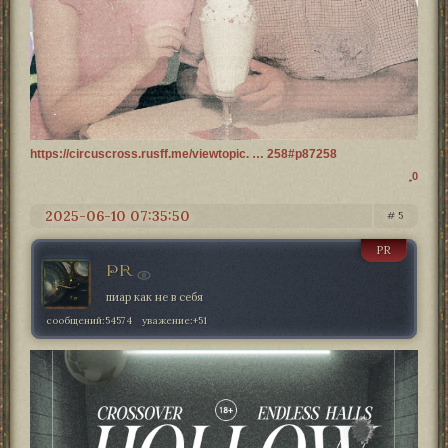
https://circuscross.rusff.me/viewtopic. … 258#p87258
0
2025-06-10 07:35:50
5
PR
PR
пиар как не в себя
сообщений:
54574
уважение:
+51