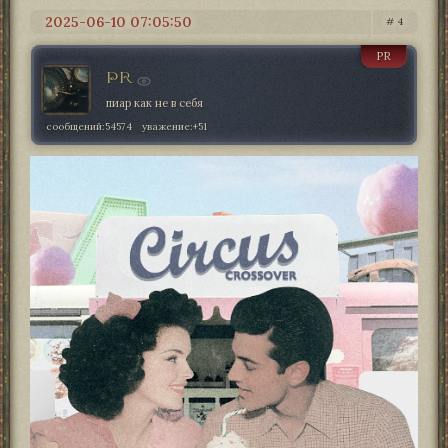
2025-06-10 07:05:50
4
PR
PR
пиар как не в себя
сообщений:
54574
уважение:
+51