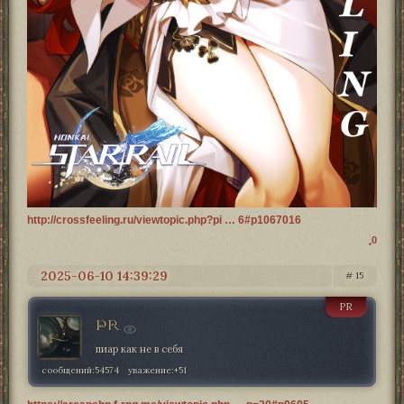
http://crossfeeling.ru/viewtopic.php?pi … 6#p1067016
0
2025-06-10 14:39:29
15
PR
PR
пиар как не в себя
сообщений:
54574
уважение:
+51