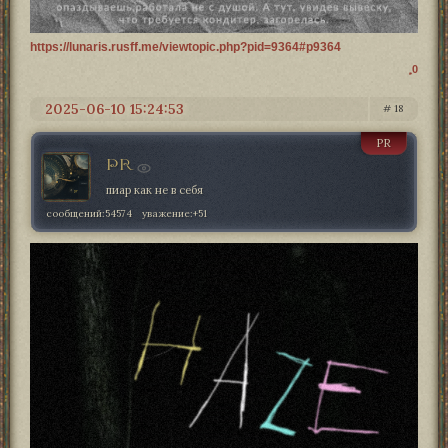
https://lunaris.rusff.me/viewtopic.php?pid=9364#p9364
0
2025-06-10 15:24:53
18
PR
PR
пиар как не в себя
сообщений:
54574
уважение:
+51