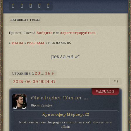
активные темы
Привет, Гость!
Войдите
или
зарегистрируйтесь
.
»
MAGIA­
»
РЕКЛАМА
»
РЕКЛАМА 85
реклама 85
Страница:
1
2
3
…
34
»
2025-06-09 19:24:47
1
VALPURGIS
Christopher Mercer
flipping pages
Кристофер Мёрсер, 22
look one by one the pages remind me you'll always be a
villain