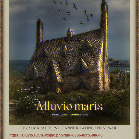
1982 • MARAUDERS • JOANNE ROWLING • FIRST WAR
https://alluvio.ru/viewtopic.php?pid=688640#p688640