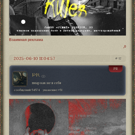
Взаимная реклама
0
2025-06-10 11:04:57
12
PR
PR
пиар как не в себя
сообщений:
54574
уважение:
+51