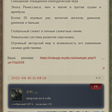
Смешанная локационно-эпизодическая игра
Эпоха Ренессанса: меч и магия и против пушки и
аркебузы
Более 20 игровых рас, включая ангелов, демонов,
джиннов и баньши
Глобальный сюжет и личные сюжетные линии
Уникальная система развития персонажа.
Огромный авторский мир и возможность его изменения
своими действиями.
Ваша реклама:
https://roleage.mybb.ru/viewtopic.php?i …
;p=7#p1039
0
2025-06-10 15:08:56
17
PR
PR
пиар как не в себя
сообщений:
54574
уважение:
+51