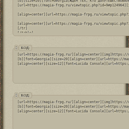
[b][size=20][font=Georgia]ЖДЁМ ТЕХ, КТО ДОПУТЕШЕСТВОВАЛС
[url=https://magia-frpg.ru/viewtopic.php?id=9#p124964][
[align=center][url=https://magia-frpg.ru/viewtopic.php?
[align=center][url=https://magia-frpg.ru/viewtopic.php?
[/tr]

[/table]
КОД:
[url=https://magia-frpg.ru/][align=center][img]https://
[b][font=Georgia][size=20][align=center][url=https://ma
[align=center][size=12][font=Lucida Console][url=https:
КОД:
[url=https://magia-frpg.ru/][align=center][img]https://
[b][font=Georgia][size=20][align=center][url=https://ma
[align=center][size=12][font=Lucida Console][url=https: