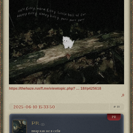
https://thehaze.rusff.me/viewtopic.php? … 18#p425618
0
2025-06-10 15:33:50
19
PR
PR
пиар как не в себя