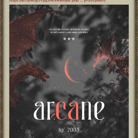
https://arcanehp.f-rpg.me/viewtopic.php … p=20#p9605