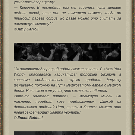
улыбалась дворецкому:
— Конечно. В последний раз мы виделись чуть меньше
недели назад, если мне не изменяет память, когда он
приносил habeas corpus, но разве можно это считать за
настоящую встречу?"
©
Amy Carroll
"За завтраком дворецкий подал свежие газеты. В «New York
World» красовалась карикатура: толстый Бахтэль в
костюме средневекового скряги продает девушку
(узнаваемо похожую на Рут) мешковатому еврею с мешком
денег. Наки сжал вилку так, что костяшки побелели.
«Кто-то болтает лишнее», — мелькнула мысль. Он
мысленно перебрал круг приближенных. Джекоб из
финансового отдела? Нет, слишком боится. Может, эта
новая секретарша? Завтра уволить."
©
Enoch Bakhtel