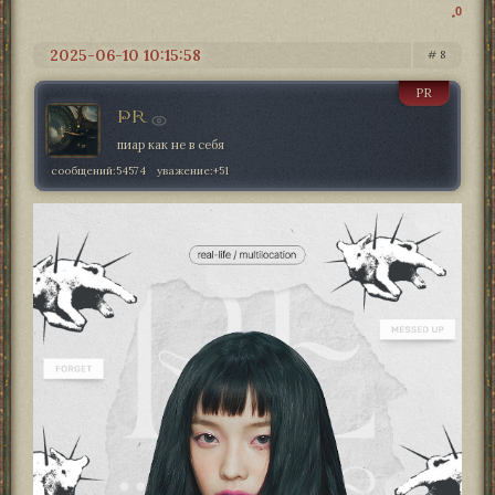
0
2025-06-10 10:15:58
8
PR
PR
пиар как не в себя
сообщений:
54574
уважение:
+51