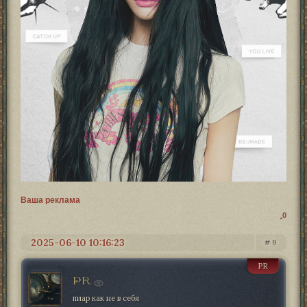
Ваша реклама
0
2025-06-10 10:16:23
9
PR
PR
пиар как не в себя