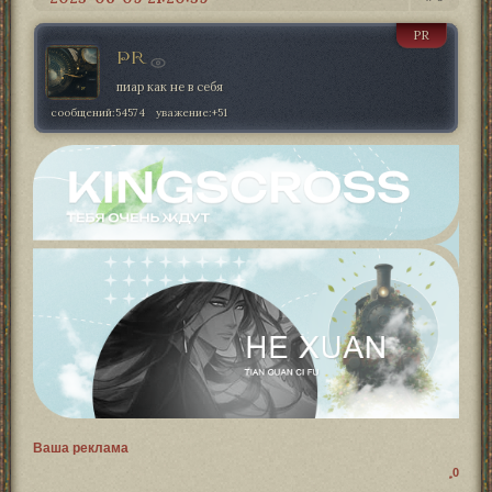
PR
PR
пиар как не в себя
сообщений:
54574
уважение:
+51
Ваша реклама
0