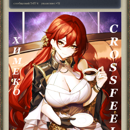
сообщений:
54574
уважение:
+51