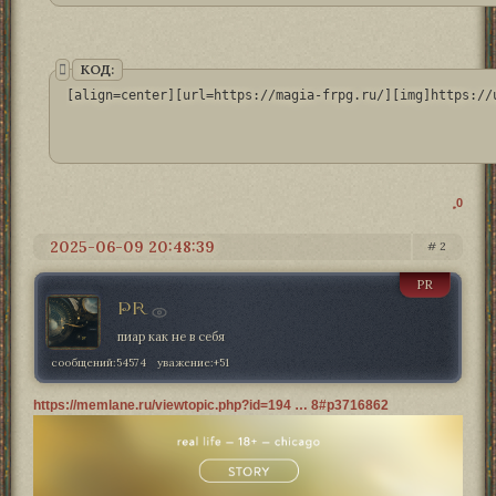
КОД:
[align=center][url=https://magia-frpg.ru/][img]https://
0
2025-06-09 20:48:39
2
PR
PR
пиар как не в себя
сообщений:
54574
уважение:
+51
https://memlane.ru/viewtopic.php?id=194 … 8#p3716862