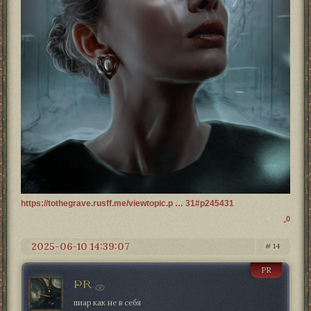
https://tothegrave.rusff.me/viewtopic.p … 31#p245431
0
2025-06-10 14:39:07
14
PR
PR
пиар как не в себя