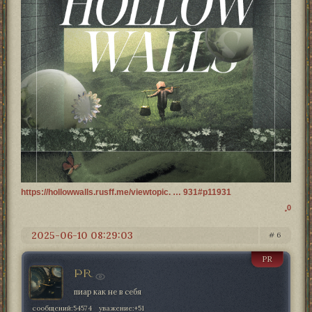
https://hollowwalls.rusff.me/viewtopic. … 931#p11931
0
2025-06-10 08:29:03
6
PR
PR
пиар как не в себя
сообщений:
54574
уважение:
+51