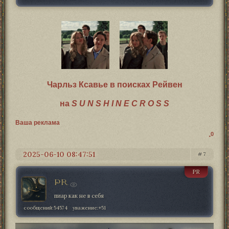
Чарльз Ксавье в поисках Рейвен
на
S U N S H I N E C R O S S
Ваша реклама
0
2025-06-10 08:47:51
7
PR
PR
пиар как не в себя
сообщений:
54574
уважение:
+51