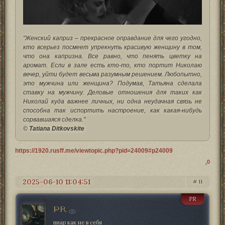
"Женский каприз – прекрасное оправдание для чего угодно,
кто всерьез посмеет упрекнуть красивую женщину в том,
что она капризна. Все равно, что пенять цветку на
аромат. Если в зале есть кто-то, кто портит Николаю
вечер, уйти будет весьма разумным решением. Любопытно,
это мужчина или женщина? Подумав, Татьяна сделала
ставку на мужчину. Деловые отношения для таких как
Николай куда важнее личных, ни одна неудачная связь не
способна так испортить настроение, как какая-нибудь
сорвавшаяся сделка."
©
Tatiana Ditkovskite
https://1920.rusff.me/viewtopic.php?pid=24009#p24009
0
2025-06-10 11:04:51
11
PR
PR
пиар как не в себя