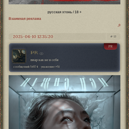
русская хтонь / 18 +
Взаимная реклама
0
2025-06-10 12:35:20
13
PR
PR
пиар как не в себя
сообщений:
54574
уважение:
+51