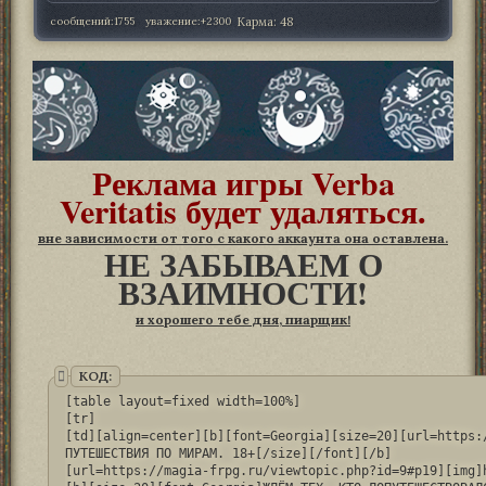
сообщений:
1755
уважение:
+2300
Карма:
48
Реклама игры Verba
Veritatis будет удаляться.
вне зависимости от того с какого аккаунта она оставлена.
НЕ ЗАБЫВАЕМ О
ВЗАИМНОСТИ!
и хорошего тебе дня, пиарщик!
КОД:
[table layout=fixed width=100%]

[tr]

[td][align=center][b][font=Georgia][size=20][url=https:
ПУТЕШЕСТВИЯ ПО МИРАМ. 18+[/size][/font][/b]

[url=https://magia-frpg.ru/viewtopic.php?id=9#p19][img]