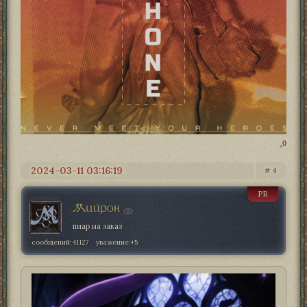
0
2024-03-11 03:16:19
4
PR
Мийрон
пиар на заказ
сообщений:
41127
уважение:
+5