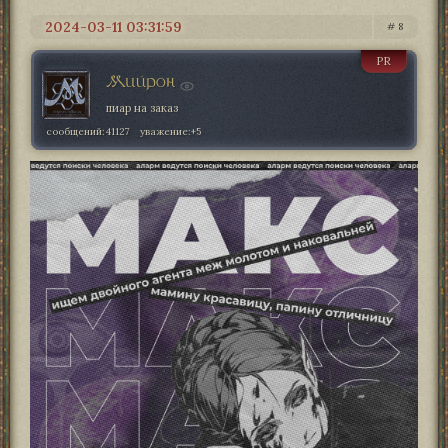
2024-03-11 03:31:59
8
PR
Мийрон
пиар на заказ
сообщений:
41127
уважение:
+5