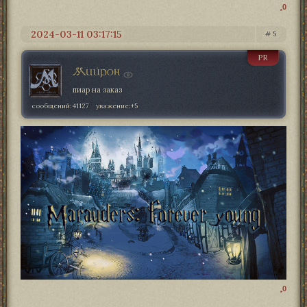
0
2024-03-11 03:17:15
5
PR
Мийрон
пиар на заказ
сообщений:
41127
уважение:
+5
0