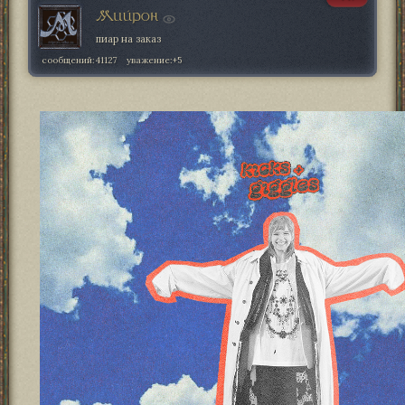
Мийрон
пиар на заказ
сообщений:
41127
уважение:
+5