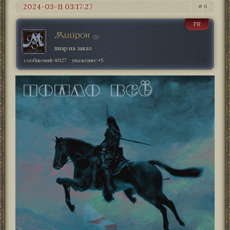
2024-03-11 03:17:27
6
PR
Мийрон
пиар на заказ
сообщений:
41127
уважение:
+5