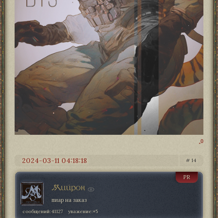
0
2024-03-11 04:18:18
14
PR
Мийрон
пиар на заказ
сообщений:
41127
уважение:
+5