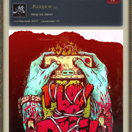
PR
Мийрон
пиар на заказ
сообщений:
41127
уважение:
+5