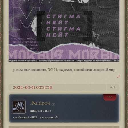
рисованные внешности, NC-21, академия, способности, авторский мир;
0
2024-03-11 03:32:16
9
PR
Мийрон
пиар на заказ
сообщений:
41127
уважение:
+5