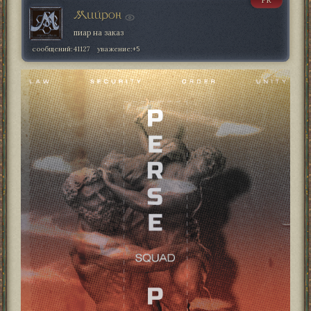
PR
Мийрон
пиар на заказ
сообщений:
41127
уважение:
+5