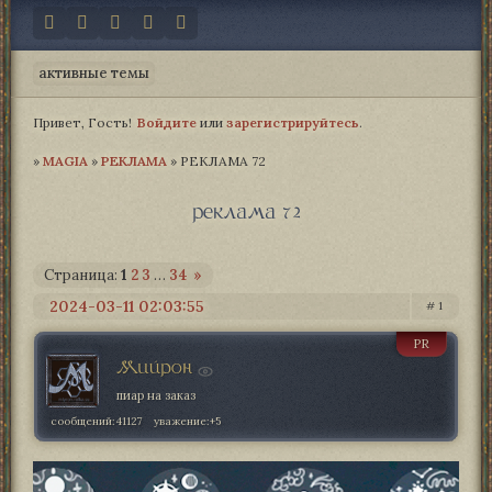
активные темы
Привет, Гость!
Войдите
или
зарегистрируйтесь
.
»
MAGIA­
»
РЕКЛАМА
»
РЕКЛАМА 72
реклама 72
Страница:
1
2
3
…
34
»
2024-03-11 02:03:55
1
PR
Мийрон
пиар на заказ
сообщений:
41127
уважение:
+5