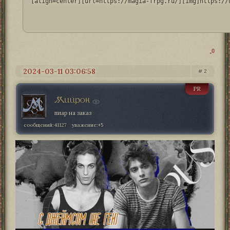
[align=center][url=https://magia-frpg.ru/][img]https://
0
2024-03-11 03:06:58
2
PR
Мийрон
пиар на заказ
сообщений:
41127
уважение:
+5