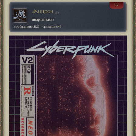
PR
Мийрон
пиар на заказ
сообщений:
41127
уважение:
+5