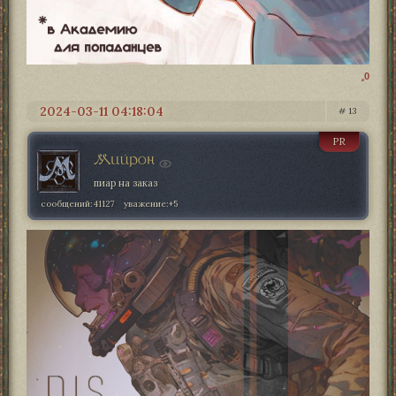
0
2024-03-11 04:18:04
13
PR
Мийрон
пиар на заказ
сообщений:
41127
уважение:
+5