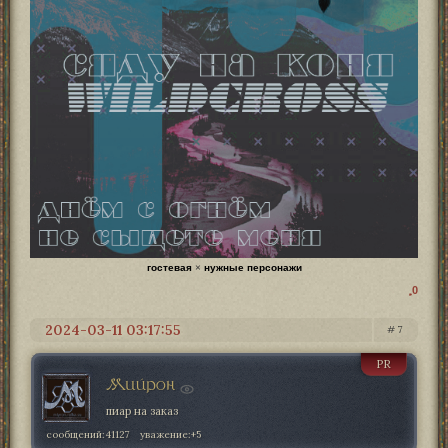
гостевая
×
нужные персонажи
0
2024-03-11 03:17:55
7
PR
Мийрон
пиар на заказ
сообщений:
41127
уважение:
+5