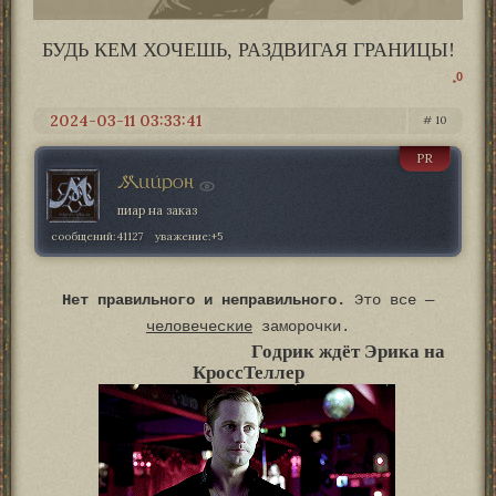
БУДЬ КЕМ ХОЧЕШЬ, РАЗДВИГАЯ ГРАНИЦЫ!
0
2024-03-11 03:33:41
10
PR
Мийрон
пиар на заказ
сообщений:
41127
уважение:
+5
Нет правильного и неправильного.
Это все —
человеческие
заморочки.
Годрик ждёт Эрика на
КроссТеллер