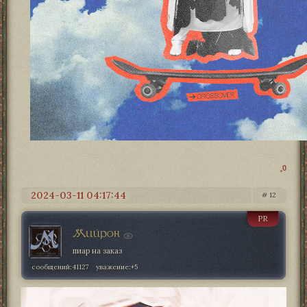
0
2024-03-11 04:17:44
12
PR
Мийрон
пиар на заказ
сообщений:
41127
уважение:
+5