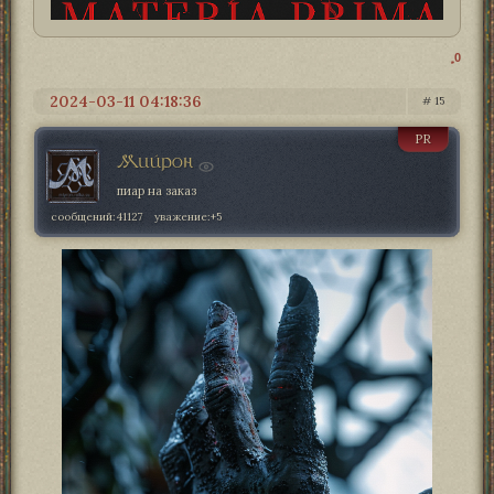
0
2024-03-11 04:18:36
15
PR
Мийрон
пиар на заказ
сообщений:
41127
уважение:
+5