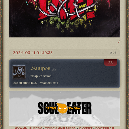
0
2024-03-11 04:19:33
19
PR
Мийрон
пиар на заказ
сообщений:
41127
уважение:
+5
НУЖНЫ В ИГРУ
•
ОПИСАНИЕ МИРА
•
СЮЖЕТ
•
ГОСТЕВАЯ