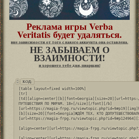
Реклама игры Verba
Veritatis будет удаляться.
вне зависимости от того с какого аккаунта она оставлена.
НЕ ЗАБЫВАЕМ О
ВЗАИМНОСТИ!
и хорошего тебе дня, пиарщик!
КОД:
[table layout=fixed width=100%]

[tr]

[td][align=center][b][font=Georgia][size=20][url=https:
ПУТЕШЕСТВИЯ ПО МИРАМ. 18+[/size][/font][/b]

[url=https://magia-frpg.ru/viewtopic.php?id=9#p19][img]
[b][size=20][font=Georgia]ЖДЁМ ТЕХ, КТО ДОПУТЕШЕСТВОВАЛС
[url=https://magia-frpg.ru/viewtopic.php?id=9#p124964][
[align=center][url=https://magia-frpg.ru/viewtopic.php?
[align=center][url=https://magia-frpg.ru/viewtopic.php?