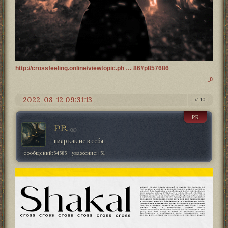
http://crossfeeling.online/viewtopic.ph … 86#p857686
0
2022-08-12 09:31:13
10
PR
PR
пиар как не в себя
сообщений:
54585
уважение:
+51