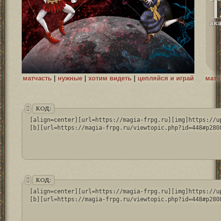
матчасть
|
нужные
|
хотим видеть
|
цепляйся и играй
матч
КОД:
[align=center][url=https://magia-frpg.ru][img]https://u
[b][url=https://magia-frpg.ru/viewtopic.php?id=448#p280
КОД:
[align=center][url=https://magia-frpg.ru][img]https://u
[b][url=https://magia-frpg.ru/viewtopic.php?id=448#p280