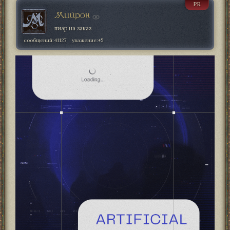
PR
Мийрон
пиар на заказ
сообщений:
41127
уважение:
+5