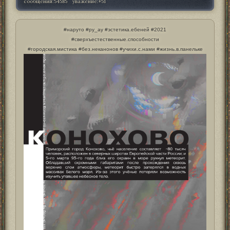
сообщений:
54585
уважение:
+51
#наруто #ру_ау #эстетика.ебеней #2021
#сверхъестественные.способности
#городская.мистика #без.неканонов #учихи.с.нами #жизнь.в.панельке