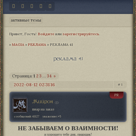
активные темы
Привет, Гость!
Войдите
или
зарегистрируйтесь
.
»
MAGIA­
»
РЕКЛАМА
»
РЕКЛАМА 41
реклама 41
Страница:
1
2
3
…
34
»
2022-08-12 02:31:16
1
PR
Мийрон
пиар на заказ
сообщений:
41127
уважение:
+5
НЕ ЗАБЫВАЕМ О ВЗАИМНОСТИ!
и хорошего тебе дня, пиарщик!