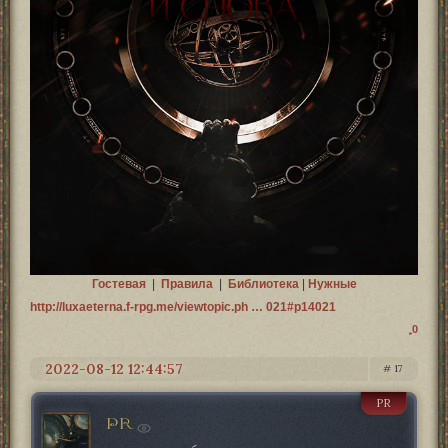
Гостевая
|
Правила
|
Библиотека
|
Нужные
http://luxaeterna.f-rpg.me/viewtopic.ph … 021#p14021
0
2022-08-12 12:44:57
17
PR
PR