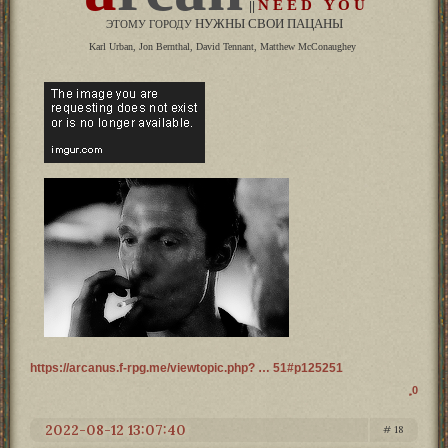
N E E D Y O U
||
НУЖНЫ СВОИ ПАЦАНЫ
ЭТОМУ ГОРОДУ
Karl Urban, Jon Bernthal, David Tennant, Matthew McConaughey
https://arcanus.f-rpg.me/viewtopic.php? … 51#p125251
0
2022-08-12 13:07:40
18