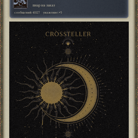
пиар на заказ
сообщений:
41127
уважение:
+5