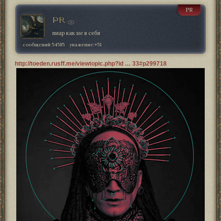
PR
PR
пиар как не в себя
сообщений:
54585
уважение:
+51
http://toeden.rusff.me/viewtopic.php?id … 33#p299718