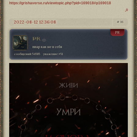
https://grishaverse.ru/viewtopic.php?pid=169018#p169018
0
2022-08-12 12:36:08
16
PR
PR
пиар как не в себя
сообщений:
54585
уважение:
+51