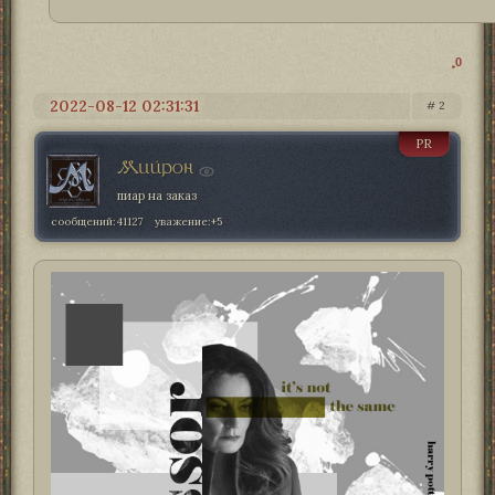
0
2022-08-12 02:31:31
2
PR
Мийрон
пиар на заказ
сообщений:
41127
уважение:
+5