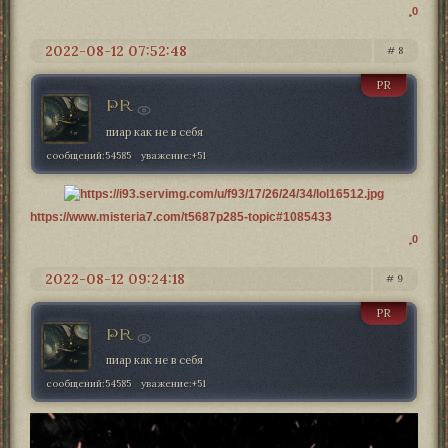
0
2022-08-12 07:52:48
8
PR
PR
пиар как не в себя
сообщений:
54585
уважение:
+51
https://www.misteria7.com/t5687p285-topic#1085433
0
2022-08-12 09:24:18
9
PR
PR
пиар как не в себя
сообщений:
54585
уважение:
+51