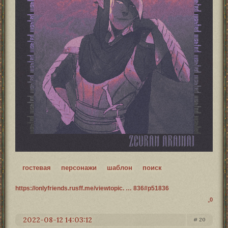
гостевая
персонажи
шаблон
поиск
https://onlyfriends.rusff.me/viewtopic. … 836#p51836
0
2022-08-12 14:03:12
20