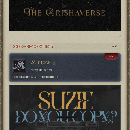
0
2022-08-12 02:36:15
6
PR
Мийрон
пиар на заказ
сообщений:
41127
уважение:
+5