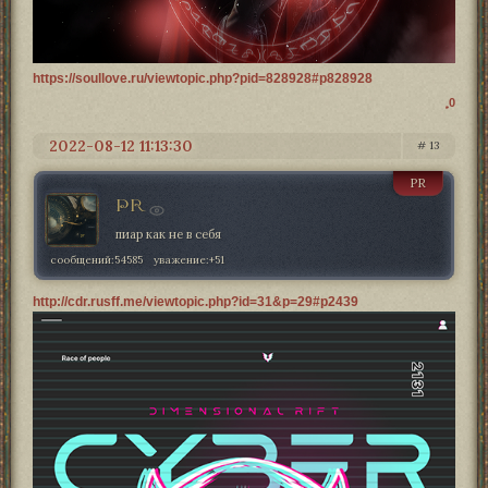
https://soullove.ru/viewtopic.php?pid=828928#p828928
0
2022-08-12 11:13:30
13
PR
PR
пиар как не в себя
сообщений:
54585
уважение:
+51
http://cdr.rusff.me/viewtopic.php?id=31&p=29#p2439