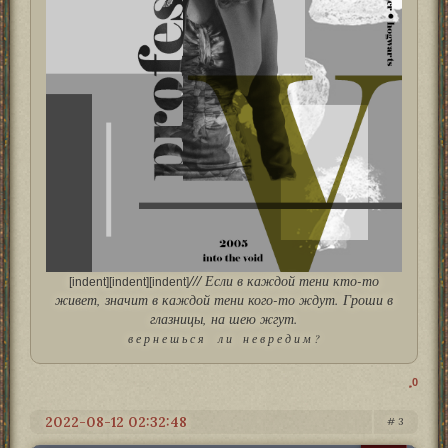
/// Если в каждой тени кто-то
[indent][indent][indent]
живет, значит в каждой тени кого-то ждут. Гроши в
глазницы, на шею жгут.
в е р н е ш ь с я л и н е в р е д и м ?
0
2022-08-12 02:32:48
3