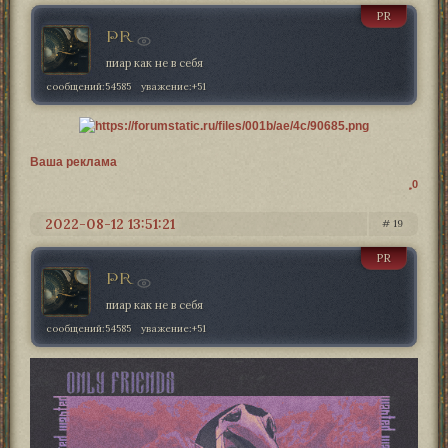
PR
PR
пиар как не в себя
сообщений:
54585
уважение:
+51
Ваша реклама
0
2022-08-12 13:51:21
19
PR
PR
пиар как не в себя
сообщений:
54585
уважение:
+51