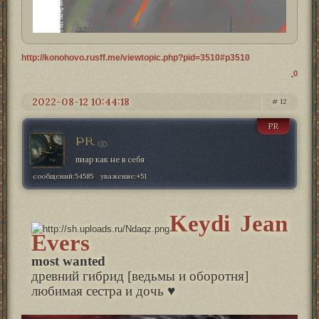
http://konohovo.rusff.me/viewtopic.php?pid=3510#p3510
0
2022-08-12 10:44:18
12
PR
PR
пиар как не в себя
сообщений:
54585
уважение:
+51
Keydi Jean
Evers
most wanted
древний гибрид [ведьмы и оборотня]
любимая сестра и дочь ♥