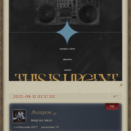
0
2022-08-12 02:37:02
7
PR
Мийрон
пиар на заказ
сообщений:
41127
уважение:
+5