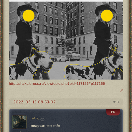
http://shakalcross.ru/viewtopic.php?pid=117156#p117156
0
2022-08-12 09:53:07
11
PR
PR
пиар как не в себя